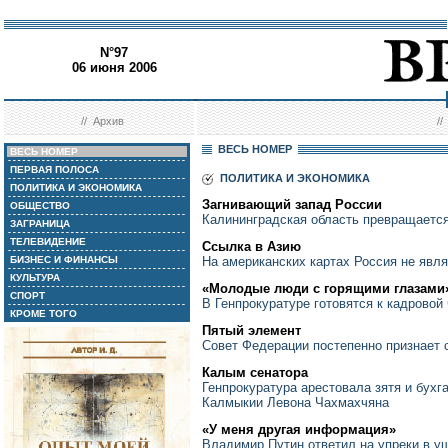
N°97
06 июня 2006
//
Архив
/
ВЕСЬ НОМЕР
ВЕСЬ НОМЕР
ПЕРВАЯ ПОЛОСА
ПОЛИТИКА И ЭКОНОМИКА
ПОЛИТИКА И ЭКОНОМИКА
Загнивающий запад России
ОБЩЕСТВО
Калининградская область превращается
ЗАГРАНИЦА
ТЕЛЕВИДЕНИЕ
Ссылка в Азию
БИЗНЕС И ФИНАНСЫ
На американских картах Россия не явл
КУЛЬТУРА
«Молодые люди с горящими глазами
СПОРТ
В Генпрокуратуре готовятся к кадровой
КРОМЕ ТОГО
Пятый элемент
Совет Федерации постепенно признает 
Калым сенатора
Генпрокуратура арестовала зятя и бухг
Калмыкии Левона Чахмахчяна
«У меня другая информация»
Владимир Путин ответил на упреки в 