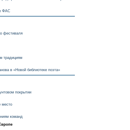
е ФАС
го фестиваля
м традициям
нова в «Новой библиотеке поэта»
рунтовом покрытии
е место
аниям команд
 Европе