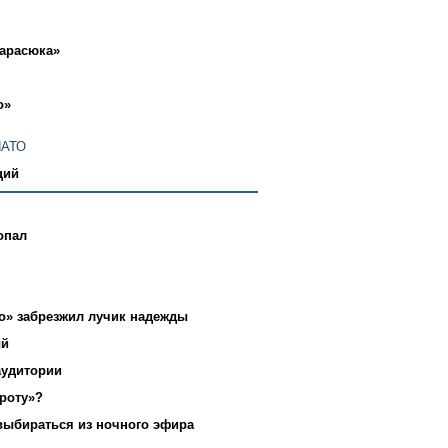
Тарасюка»
о»
НАТО
ций
опал
о» забрезжил лучик надежды
ый
аудитории
роту»?
выбираться из ночного эфира