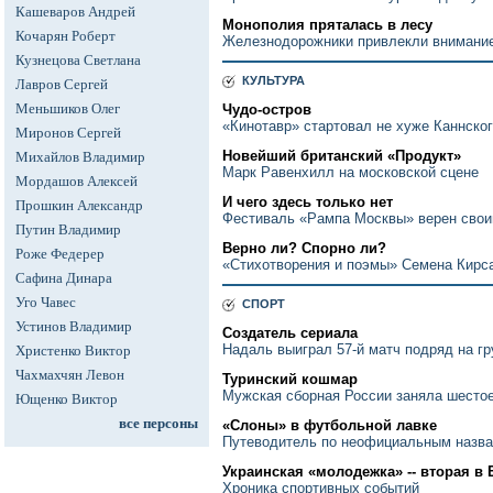
Кашеваров Андрей
Монополия пряталась в лесу
Кочарян Роберт
Железнодорожники привлекли внимани
Кузнецова Светлана
КУЛЬТУРА
Лавров Сергей
Меньшиков Олег
Чудо-остров
«Кинотавр» стартовал не хуже Каннско
Миронов Сергей
Новейший британский «Продукт»
Михайлов Владимир
Марк Равенхилл на московской сцене
Мордашов Алексей
И чего здесь только нет
Прошкин Александр
Фестиваль «Рампа Москвы» верен свои
Путин Владимир
Верно ли? Спорно ли?
Роже Федерер
«Стихотворения и поэмы» Семена Кирса
Сафина Динара
Уго Чавес
СПОРТ
Устинов Владимир
Создатель сериала
Надаль выиграл 57-й матч подряд на г
Христенко Виктор
Чахмахчян Левон
Туринский кошмар
Мужская сборная России заняла шесто
Ющенко Виктор
все персоны
«Слоны» в футбольной лавке
Путеводитель по неофициальным назв
Украинская «молодежка» -- вторая в
Хроника спортивных событий