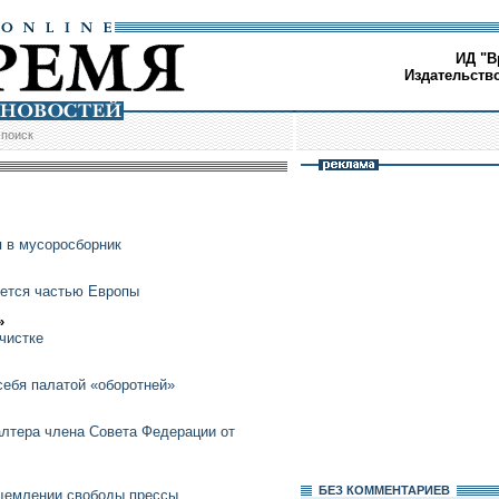
ИД "В
Издательств
/
поиск
 в мусоросборник
яется частью Европы
»
 чистке
себя палатой «оборотней»
алтера члена Совета Федерации от
БЕЗ КОМMЕНТАРИЕВ
ущемлении свободы прессы