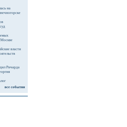
ась на
лнечногорске
ов
суд
аемых
в Москве
йские власти
оятельств
дил Ричарда
еоргия
алог
все события