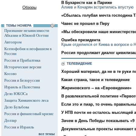
В Бухаресте как в Париже
Алиев и Кочарян встретились впустую
Обзоры
«Сбылась голубая мечта господина 
Чавес не прошел в Перу
ТЕМЫ НОМЕРА
Признание независимости
«Мы обескровили наше министерств
Абхазии и Южной Осетии
Ошибка президента
Автопром
Крым отделился от Киева в вопросе о 
Ксенофобия и неофашизм в
Россия продолжает диалог цивилиза
России
Россия и Прибалтика
ТЕЛЕВИДЕНИЕ
Исторические версии
Хороший материал, да не в те руки п
Косово
Какая страна, такое и телевидение
Россия и Белоруссия
Израиль и Палестина
Жириновского -- на «Евровидение»
Дело ЮКОСа
В развлекательной политике «Первог
Защита Химкинского леса
Если это и пиар, то очень правильн
Дело Бульбова
У НТВ почти не осталось мыслящей 
Россия и финансовый кризис
Доллар
Зачем в День Победы показывать «9 
Россия и Израиль
Документальные проекты начинают 
все темы