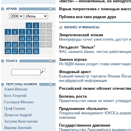
«Вести» -- обновленные, но неподго
Взрыв патриотизма с помощью масс
АРХИВ
Публика все-таки редкая дура
1
2
3
4
БИЗНЕС И ФИНАНСЫ
5
6
7
8
9
10
11
Энергетический эгоизм
12
13
14
15
16
17
18
Минприроды хочет ужесточить доступ и
19
20
21
22
23
24
25
Пятьдесят "белых"
26
27
28
29
30
ФАС назвала банки, честно работающи
Замена игрока
ПОИСК
Из МДМ-банка уходит глава инвестицио
Фондовый арест
Бывший министр торговли Японии Йоси
инсайдерской информации
ПЕРСОНЫ НОМЕРА
Российский лизинг обгонит отечест
Алиев Ильхам
Боос Георгий
Болезнь роста
Правительство никак не может утверди
Гаспаров Михаил
Греф Герман
Предложения «больного»
Лондонский менеджмент ЮКОСа разраб
Денисов Андрей
компании
Затулин Константин
Государственное давление
Ищенко Евгений
Правительство Люксембурга выдвинуло 