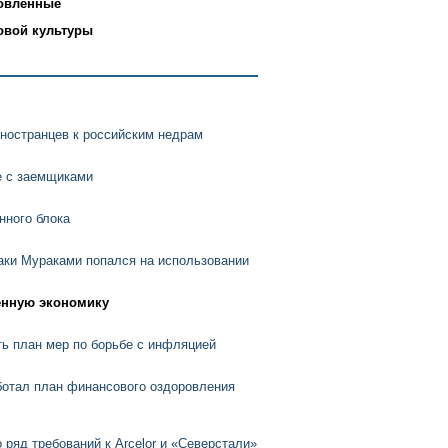
товленные
овой культуры
ностранцев к российским недрам
е с заемщиками
нного блока
аки Мураками попался на использовании
венную экономику
ть план мер по борьбе с инфляцией
отал план финансового оздоровления
ряд требований к Arcelor и «Северстали»