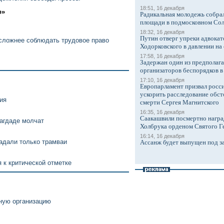
18:51, 16 декабря
о»
Радикальная молодежь собрал
площади в подмосковном Со
18:32, 16 декабря
Путин отверг упреки адвокат
сложнее соблюдать трудовое право
Ходорковского в давлении на 
17:58, 16 декабря
Задержан один из предполаг
организаторов беспорядков 
17:10, 16 декабря
Европарламент призвал росси
ускорить расследование обст
ия
смерти Сергея Магнитского
16:35, 16 декабря
Саакашвили посмертно награ
агдаде молчат
Холбрука орденом Святого Г
16:14, 16 декабря
радали только трамваи
Ассанж будет выпущен под з
 к критической отметке
ную организацию