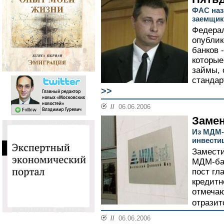
ФАС наз
заемщи
Федера
опублик
банков 
которые
займы, 
стандар
>>
//
06.06.2006
Замен
Из МДМ-
инвести
Замести
МДМ-бан
пост гл
кредитн
отмечаю
отразит
//
06.06.2006