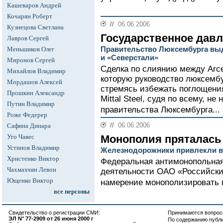
Кашеваров Андрей
Кочарян Роберт
//
06.06.2006
Кузнецова Светлана
Государственное дав
Лавров Сергей
Правительство Люксембурга выд
Меньшиков Олег
и «Северстали»
Миронов Сергей
Сделка по слиянию между Arce
Михайлов Владимир
которую руководство люксемб
Мордашов Алексей
стремясь избежать поглощения
Прошкин Александр
Mittal Steel, судя по всему, н
Путин Владимир
правительства Люксембурга...
Роже Федерер
//
06.06.2006
Сафина Динара
Уго Чавес
Монополия пряталась 
Устинов Владимир
Железнодорожники привлекли 
Христенко Виктор
Федеральная антимонопольная
Чахмахчян Левон
деятельности ОАО «Российски
Ющенко Виктор
намерение монополизировать п
все персоны
Свидетельство о регистрации СМИ:
Принимаются вопросы
ЭЛ N° 77-2909 от 26 июня 2000 г
По содержанию публ