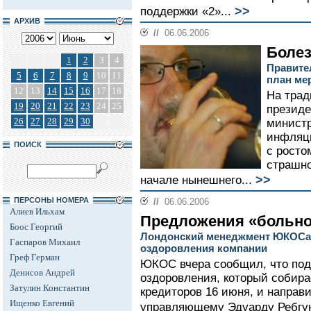
>>
поддержки «2»...
АРХИВ
//
06.06.2006
Болез
1
2
3
4
Правите
5
6
7
8
9
10
11
план ме
12
13
14
15
16
17
18
На тра
19
20
21
22
23
24
25
президе
26
27
28
29
30
министр
инфляци
ПОИСК
с росто
страшно
>>
начале нынешнего...
ПЕРСОНЫ НОМЕРА
//
06.06.2006
Алиев Ильхам
Предложения «больно
Боос Георгий
Лондонский менеджмент ЮКОСа 
Гаспаров Михаил
оздоровления компании
Греф Герман
ЮКОС вчера сообщил, что под
Денисов Андрей
оздоровления, который собира
Затулин Константин
кредиторов 16 июня, и направ
Ищенко Евгений
управляющему Эдуарду Ребгун