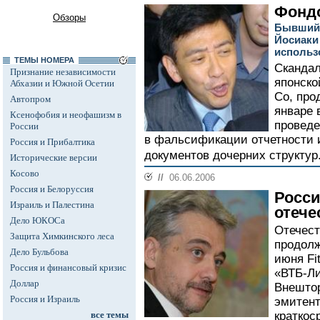
Фонд
Обзоры
Бывший 
Йосиаки
использ
ТЕМЫ НОМЕРА
Скандал
Признание независимости
японско
Абхазии и Южной Осетии
Co, про
Автопром
январе 
Ксенофобия и неофашизм в
проведе
России
в фальсификации отчетности 
Россия и Прибалтика
документов дочерних структур
Исторические версии
Косово
//
06.06.2006
Россия и Белоруссия
Росси
Израиль и Палестина
отече
Дело ЮКОСа
Отечест
Защита Химкинского леса
продолж
Дело Бульбова
июня Fi
Россия и финансовый кризис
«ВТБ-Ли
Доллар
Внештор
Россия и Израиль
эмитент
все темы
краткос