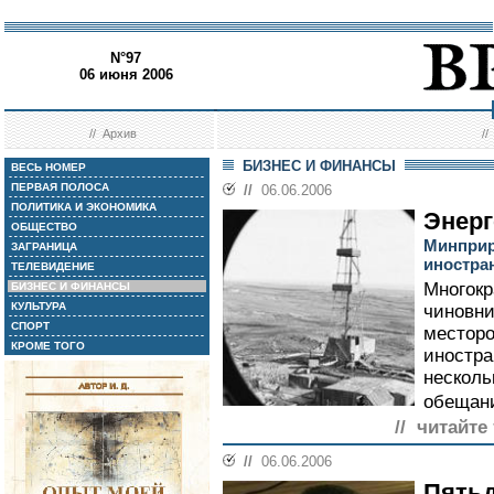
N°97
06 июня 2006
//
Архив
/
БИЗНЕС И ФИНАНСЫ
ВЕСЬ НОМЕР
ПЕРВАЯ ПОЛОСА
//
06.06.2006
ПОЛИТИКА И ЭКОНОМИКА
Энерг
ОБЩЕСТВО
Минприр
ЗАГРАНИЦА
иностра
ТЕЛЕВИДЕНИЕ
Многокр
БИЗНЕС И ФИНАНСЫ
КУЛЬТУРА
чиновни
СПОРТ
месторо
КРОМЕ ТОГО
иностра
несколь
обещан
// читайте
//
06.06.2006
Пятьд