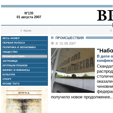
N°135
01 августа 2007
//
Архив
/
ПРОИСШЕСТВИЯ
ВЕСЬ НОМЕР
ПЕРВАЯ ПОЛОСА
//
01.08.2007
ПОЛИТИКА И ЭКОНОМИКА
"Набо
ОБЩЕСТВО
В деле 
ПРОИСШЕСТВИЯ
конфиск
ЗАГРАНИЦА
Скандал
КРУПНЫМ ПЛАНОМ
БИЗНЕС И ФИНАНСЫ
распрод
КУЛЬТУРА
столичн
СПОРТ
оказали
КРОМЕ ТОГО
чиновни
федера
получило новое продолжение..