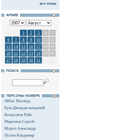
все темы
АРХИВ
1
2
3
4
5
6
7
8
9
10
11
12
13
14
15
16
17
18
19
20
21
22
23
24
25
26
27
28
29
30
31
ПОИСК
ПЕРСОНЫ НОМЕРА
Аббас Махмуд
Буш Джордж-младший
Кондолиза Райс
Миронов Сергей
Мороз Александр
Путин Владимир