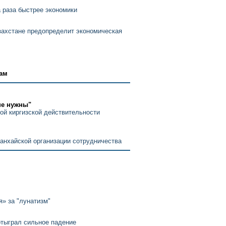
 раза быстрее экономики
захстане предопределит экономическая
дам
не нужны"
й киргизской действительности
Шанхайской организации сотрудничества
» за "лунатизм"
отыграл сильное падение