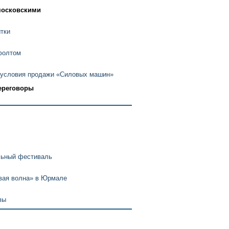
московскими
тки
фолтом
 условия продажи «Силовых машин»
переговоры
льный фестиваль
овая волна» в Юрмале
вы