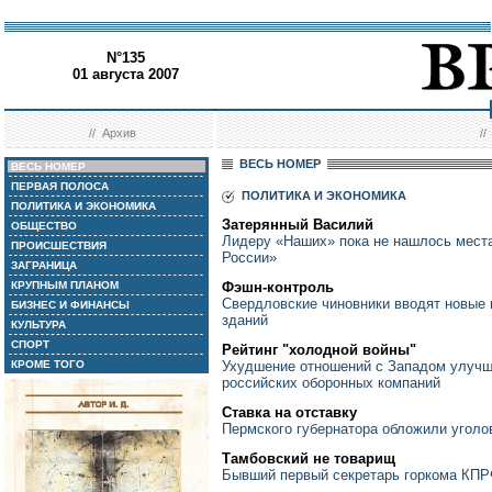
N°135
01 августа 2007
//
Архив
/
ВЕСЬ НОМЕР
ВЕСЬ НОМЕР
ПЕРВАЯ ПОЛОСА
ПОЛИТИКА И ЭКОНОМИКА
ПОЛИТИКА И ЭКОНОМИКА
Затерянный Василий
ОБЩЕСТВО
Лидеру «Наших» пока не нашлось мест
ПРОИСШЕСТВИЯ
России»
ЗАГРАНИЦА
КРУПНЫМ ПЛАНОМ
Фэшн-контроль
Свердловские чиновники вводят новые
БИЗНЕС И ФИНАНСЫ
зданий
КУЛЬТУРА
СПОРТ
Рейтинг "холодной войны"
КРОМЕ ТОГО
Ухудшение отношений с Западом улучш
российских оборонных компаний
Ставка на отставку
Пермского губернатора обложили угол
Тамбовский не товарищ
Бывший первый секретарь горкома КПР