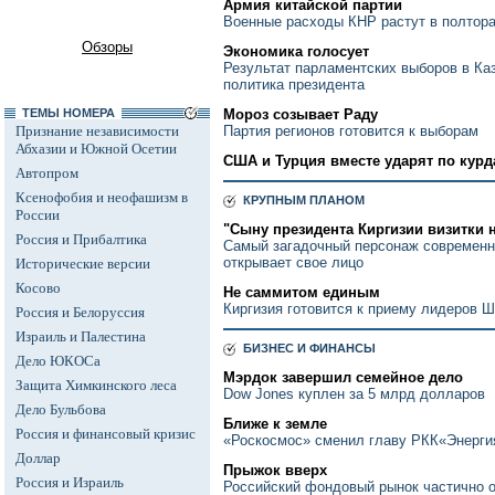
Армия китайской партии
Военные расходы КНР растут в полтора
Обзоры
Экономика голосует
Результат парламентских выборов в Ка
политика президента
ТЕМЫ НОМЕРА
Мороз созывает Раду
Признание независимости
Партия регионов готовится к выборам
Абхазии и Южной Осетии
США и Турция вместе ударят по кур
Автопром
Ксенофобия и неофашизм в
КРУПНЫМ ПЛАНОМ
России
"Сыну президента Киргизии визитки 
Россия и Прибалтика
Самый загадочный персонаж современно
открывает свое лицо
Исторические версии
Косово
Не саммитом единым
Киргизия готовится к приему лидеров 
Россия и Белоруссия
Израиль и Палестина
БИЗНЕС И ФИНАНСЫ
Дело ЮКОСа
Мэрдок завершил семейное дело
Защита Химкинского леса
Dow Jones куплен за 5 млрд долларов
Дело Бульбова
Ближе к земле
Россия и финансовый кризис
«Роскосмос» сменил главу РКК«Энергия
Доллар
Прыжок вверх
Россия и Израиль
Российский фондовый рынок частично 