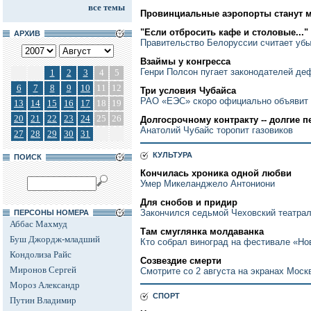
все темы
Провинциальные аэропорты станут 
"Если отбросить кафе и столовые..."
АРХИВ
Правительство Белоруссии считает убы
Взаймы у конгресса
Генри Полсон пугает законодателей де
1
2
3
4
5
6
7
8
9
10
11
12
Три условия Чубайса
РАО «ЕЭС» скоро официально объявит
13
14
15
16
17
18
19
20
21
22
23
24
25
26
Долгосрочному контракту -- долгие 
Анатолий Чубайс торопит газовиков
27
28
29
30
31
КУЛЬТУРА
ПОИСК
Кончилась хроника одной любви
Умер Микеланджело Антониони
Для снобов и придир
Закончился седьмой Чеховский театра
ПЕРСОНЫ НОМЕРА
Аббас Махмуд
Там смуглянка молдаванка
Буш Джордж-младший
Кто собрал виноград на фестивале «Н
Кондолиза Райс
Созвездие смерти
Миронов Сергей
Смотрите со 2 августа на экранах Моск
Мороз Александр
СПОРТ
Путин Владимир