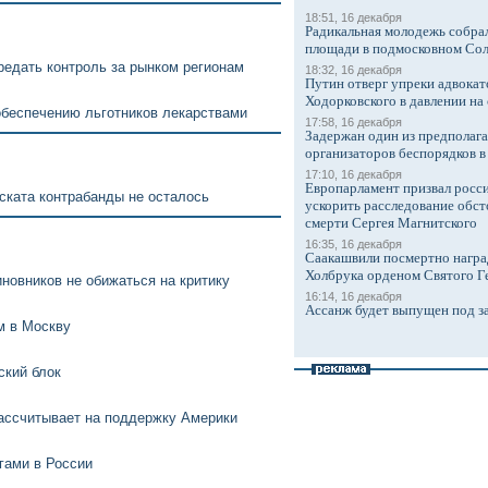
18:51, 16 декабря
Радикальная молодежь собрал
площади в подмосковном Со
едать контроль за рынком регионам
18:32, 16 декабря
Путин отверг упреки адвокат
Ходорковского в давлении на 
обеспечению льготников лекарствами
17:58, 16 декабря
Задержан один из предполаг
организаторов беспорядков 
17:10, 16 декабря
Европарламент призвал росси
ската контрабанды не осталось
ускорить расследование обст
смерти Сергея Магнитского
16:35, 16 декабря
Саакашвили посмертно награ
Холбрука орденом Святого Г
новников не обижаться на критику
16:14, 16 декабря
Ассанж будет выпущен под з
м в Москву
ский блок
ассчитывает на поддержку Америки
гами в России