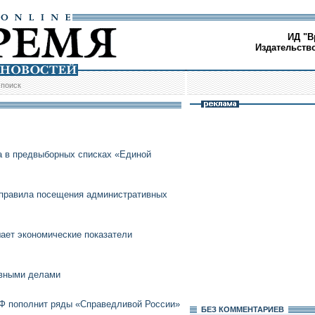
ИД "В
Издательств
/
поиск
а в предвыборных списках «Единой
 правила посещения административных
ает экономические показатели
овными делами
Ф пополнит ряды «Справедливой России»
БЕЗ КОМMЕНТАРИЕВ