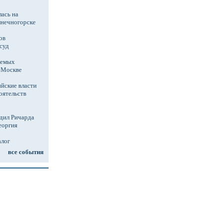
ась на
лнечногорске
ов
суд
аемых
в Москве
йские власти
оятельств
дил Ричарда
еоргия
алог
все события