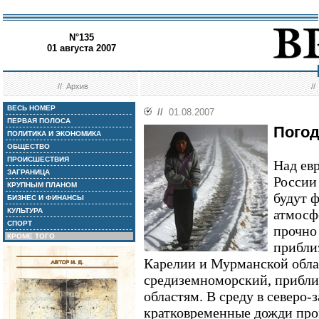
N°135
01 августа 2007
//
Архив
/
ВЕСЬ НОМЕР
//
01.08.2007
ПЕРВАЯ ПОЛОСА
Погод
ПОЛИТИКА И ЭКОНОМИКА
ОБЩЕСТВО
ПРОИСШЕСТВИЯ
Над ев
ЗАГРАНИЦА
России
КРУПНЫМ ПЛАНОМ
будут 
БИЗНЕС И ФИНАНСЫ
КУЛЬТУРА
атмосф
СПОРТ
прочно
КРОМЕ ТОГО
прибли
Карелии и Мурманской обла
средиземноморский, прибли
областям. В среду в северо-
кратковременные дожди про