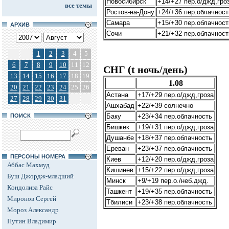
Новосибирск
+14/+27 пер.о/джд,гро
все темы
Ростов-на-Дону
+24/+36 пер.облачност
Самара
+15/+30 пер.облачност
АРХИВ
Сочи
+21/+32 пер.облачност
1
2
3
4
5
6
7
8
9
10
11
12
СНГ (t ночь/день)
13
14
15
16
17
18
19
1.08
20
21
22
23
24
25
26
Астана
+17/+29 пер.о/джд,гроза
27
28
29
30
31
Ашхабад
+22/+39 солнечно
ПОИСК
Баку
+23/+34 пер.облачность
Бишкек
+19/+31 пер.о/джд,гроза
Душанбе
+18/+37 пер.облачность
Ереван
+23/+37 пер.облачность
ПЕРСОНЫ НОМЕРА
Киев
+12/+20 пер.о/джд,гроза
Аббас Махмуд
Кишинев
+15/+22 пер.о/джд,гроза
Буш Джордж-младший
Минск
+9/+19 пер.о./неб.джд.
Кондолиза Райс
Ташкент
+19/+35 пер.облачность
Миронов Сергей
Тбилиси
+23/+38 пер.облачность
Мороз Александр
Путин Владимир