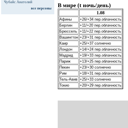
Чубайс Анатолий
В мире (t ночь/день)
все персоны
1.08
Афины
+26/+34 пер.облачность
Берлин
+11/+20 пер.облачность
Брюссель
+11/+22 пер.облачность
Вашингтон
+23/+31 пер.облачность
Каир
+25/+37 солнечно
Лондон
+14/+24 пер.облачность
Мадрид
+19/+33 пер.облачность
Париж
+13/+25 пер.облачность
Пекин
+23/+30 солнечно
Рим
+18/+31 пер.облачность
Тель-Авив
+25/+33 солнечно
Токио
+20/+29 пер.облачность