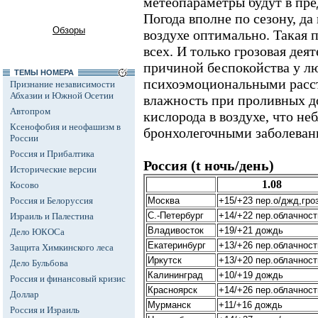
метеопараметры будут в пр
Погода вполне по сезону, да
Обзоры
воздухе оптимально. Такая п
всех. И только грозовая дея
причиной беспокойства у л
ТЕМЫ НОМЕРА
психоэмоциональными расс
Признание независимости
Абхазии и Южной Осетии
влажность при проливных д
Автопром
кислорода в воздухе, что не
Ксенофобия и неофашизм в
бронхолегочными заболеван
России
Россия и Прибалтика
Россия (t ночь/день)
Исторические версии
1.08
Косово
Россия и Белоруссия
Москва
+15/+23 пер.о/джд,гро
С.-Петербург
+14/+22 пер.облачност
Израиль и Палестина
Владивосток
+19/+21 дождь
Дело ЮКОСа
Екатеринбург
+13/+26 пер.облачност
Защита Химкинского леса
Иркутск
+13/+20 пер.облачност
Дело Бульбова
Калининград
+10/+19 дождь
Россия и финансовый кризис
Красноярск
+14/+26 пер.облачност
Доллар
Мурманск
+11/+16 дождь
Россия и Израиль