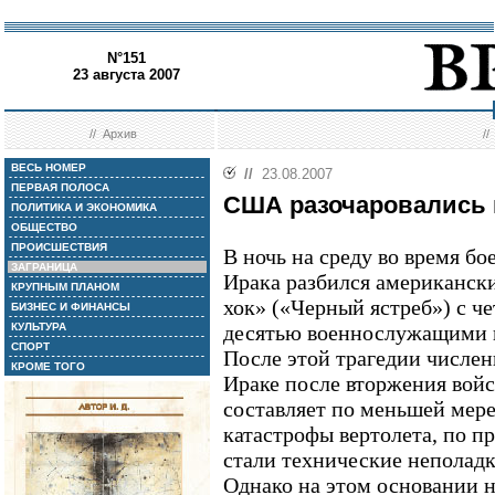
N°151
23 августа 2007
//
Архив
/
ВЕСЬ НОМЕР
//
23.08.2007
ПЕРВАЯ ПОЛОСА
США разочаровались 
ПОЛИТИКА И ЭКОНОМИКА
ОБЩЕСТВО
ПРОИСШЕСТВИЯ
В ночь на среду во время бо
ЗАГРАНИЦА
Ирака разбился американск
КРУПНЫМ ПЛАНОМ
хок» («Черный ястреб») с ч
БИЗНЕС И ФИНАНСЫ
КУЛЬТУРА
десятью военнослужащими на
СПОРТ
После этой трагедии числен
КРОМЕ ТОГО
Ираке после вторжения войс
составляет по меньшей мере
катастрофы вертолета, по 
стали технические неполадк
Однако на этом основании н