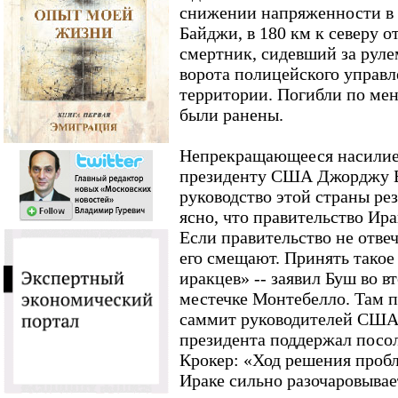
снижении напряженности в И
Байджи, в 180 км к северу о
смертник, сидевший за руле
ворота полицейского управл
территории. Погибли по мен
были ранены.
Непрекращающееся насилие 
президенту США Джорджу Б
руководство этой страны ре
ясно, что правительство Ир
Если правительство не отвеч
его смещают. Принять такое
иракцев» -- заявил Буш во 
местечке Монтебелло. Там 
саммит руководителей США,
президента поддержал посо
Крокер: «Ход решения пробл
Ираке сильно разочаровывает