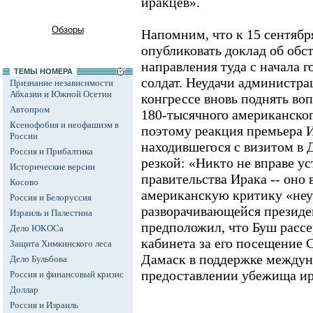
иракцев».
Обзоры
Напомним, что к 15 сентяб
опубликовать доклад об обс
направления туда с начала г
ТЕМЫ НОМЕРА
солдат. Неудачи администра
Признание независимости
Абхазии и Южной Осетии
конгрессе вновь поднять воп
Автопром
180-тысячного американског
Ксенофобия и неофашизм в
поэтому реакция премьера 
России
находившегося с визитом в 
Россия и Прибалтика
резкой: «Никто не вправе ус
Исторические версии
правительства Ирака -- оно
Косово
американскую критику «неуч
Россия и Белоруссия
разворачивающейся президе
Израиль и Палестина
предположил, что Буш рассе
Дело ЮКОСа
кабинета за его посещение 
Защита Химкинского леса
Дамаск в поддержке междун
Дело Бульбова
предоставлении убежища ир
Россия и финансовый кризис
Доллар
Россия и Израиль