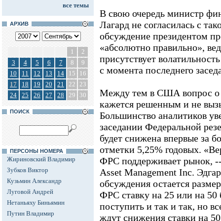
все темы
В свою очередь министр фи
Лагард не согласилась с тако
АРХИВ
обсуждение президентом про
«абсолютно правильно», вед
1
2
присутствует волатильность
3
4
5
6
7
8
9
с момента последнего засед
10
11
12
13
14
15
16
17
18
19
20
21
22
23
Между тем в США вопрос о 
24
25
26
27
28
29
30
кажется решенным и не вызы
ПОИСК
Большинство аналитиков уве
заседании Федеральной ре
будет снижена впервые за бо
отметки 5,25% годовых. «Ве
ПЕРСОНЫ НОМЕРА
Жириновский Владимир
ФРС поддерживает рынок, -
Зубков Виктор
Asset Management Inc. Эдга
Кузьмин Александр
обсуждения остается размер
Луговой Андрей
ФРС ставку на 25 или на 50
Нетаньяху Биньямин
поступить и так и так, но вс
Путин Владимир
ждут снижения ставки на 50