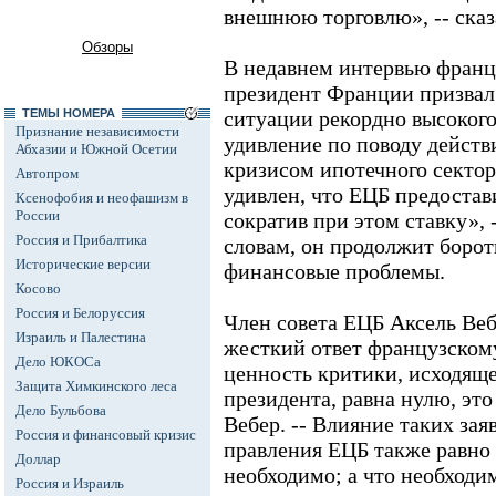
внешнюю торговлю», -- сказа
Обзоры
В недавнем интервью франц
президент Франции призвал 
ТЕМЫ НОМЕРА
ситуации рекордно высокого
Признание независимости
удивление по поводу действ
Абхазии и Южной Осетии
кризисом ипотечного сектор
Автопром
удивлен, что ЕЦБ предостав
Ксенофобия и неофашизм в
России
сократив при этом ставку», -
Россия и Прибалтика
словам, он продолжит бороть
Исторические версии
финансовые проблемы.
Косово
Россия и Белоруссия
Член совета ЕЦБ Аксель Веб
Израиль и Палестина
жесткий ответ французском
Дело ЮКОСа
ценность критики, исходяще
Защита Химкинского леса
президента, равна нулю, это 
Дело Бульбова
Вебер. -- Влияние таких за
Россия и финансовый кризис
правления ЕЦБ также равно 
Доллар
необходимо; а что необходи
Россия и Израиль