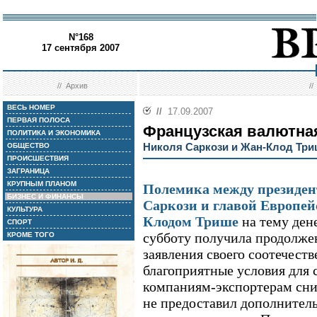
N°168
17 сентября 2007
//
Архив
/
ВЕСЬ НОМЕР
//
17.09.2007
ПЕРВАЯ ПОЛОСА
Французская валютна
ПОЛИТИКА И ЭКОНОМИКА
Николя Саркози и Жан-Клод Три
ОБЩЕСТВО
ПРОИСШЕСТВИЯ
ЗАГРАНИЦА
КРУПНЫМ ПЛАНОМ
Полемика между президе
БИЗНЕС И ФИНАНСЫ
Саркози и главой Европей
КУЛЬТУРА
Клодом Трише
на тему ден
СПОРТ
субботу получила продолжен
КРОМЕ ТОГО
заявления своего соотечеств
благоприятные условия для 
компаниям-экспортерам сни
не предоставил дополнител