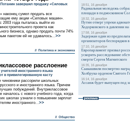
Потанин завершил продажу «Силовых
18:51, 16 декабря
Радикальная молодежь собрал
площади в подмосковном Со
» наконец сумел продать все
ащие ему акции «Силовых машин».
18:32, 16 декабря
Путин отверг упреки адвокат
с 2003 года пыталась выйти из
иностроительного проекта как
Ходорковского в давлении на 
ного бизнеса, однако продать почти 74%
17:58, 16 декабря
>>
ным пакетом ей не удавалось...
Задержан один из предполаг
организаторов беспорядков 
17:10, 16 декабря
Европарламент призвал росси
//
Политика и экономика
ускорить расследование обст
смерти Сергея Магнитского
иклассовое расслоение
16:35, 16 декабря
Саакашвили посмертно награ
учителей иностранного языка
Холбрука орденом Святого Г
т в привилегированную касту
16:14, 16 декабря
 чиновники рассорили школьных
Ассанж будет выпущен под з
 русского и иностранного языка. Причем
лучших побуждений. Внутриклассовое
е началось с нового учебного года, когда
ких школах узнали о повышении зарплат
>>
телям иностранного...
//
Общество