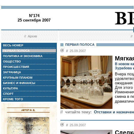
N°174
25 сентября 2007
//
Архив
/
ПЕРВАЯ ПОЛОСА
ВЕСЬ НОМЕР
ПЕРВАЯ ПОЛОСА
//
25.09.2007
ПОЛИТИКА И ЭКОНОМИКА
Мягка
ОБЩЕСТВО
В новом к
ПРОИСШЕСТВИЯ
Зурабова 
ЗАГРАНИЦА
Вчера поз
КРУПНЫМ ПЛАНОМ
удовлетво
ожидания 
БИЗНЕС И ФИНАНСЫ
Для этого
КУЛЬТУРА
Изменения
СПОРТ
смена в п
КРОМЕ ТОГО
драматичн
// читайте тему:
Отставки и назначе
//
25.09.2007
Сделк