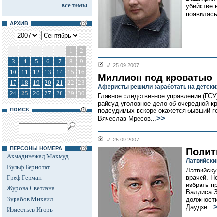
все темы
убийстве 
появилась 
АРХИВ
1
2
3
4
5
6
7
8
9
//
25.09.2007
10
11
12
13
14
15
16
Миллион под кроватью
17
18
19
20
21
22
23
Аферисты решили заработать на детски
24
25
26
27
28
29
30
Главное следственное управление (ГСУ
райсуд уголовное дело об очередной к
ПОИСК
подсудимых вскоре окажется бывший г
>>
Вячеслав Мресов...
//
25.09.2007
ПЕРСОНЫ НОМЕРА
Полит
Ахмадинежад Махмуд
Латвийски
Вульф Бернотат
Латвийску
Греф Герман
врачей. Н
избрать п
Журова Светлана
Валдиса З
Зурабов Михаил
должности
Даудзе...
Изместьев Игорь