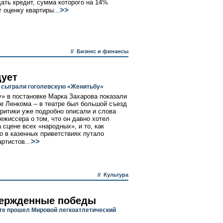
ать кредит, сумма которого на 14%
>>
 оценку квартиры...
//
Бизнес и финансы
дует
 сыграли гоголевскую «Женитьбу»
» в постановке Марка Захарова показали
ие Ленкома -- в театре был большой съезд
 критики уже подробно описали и слова
режиссера о том, что он давно хотел
 сцене всех «народных», и то, как
о в казенных приветствиях путало
>>
ртистов...
//
Культура
ержденные победы
те прошел Мировой легкоатлетический