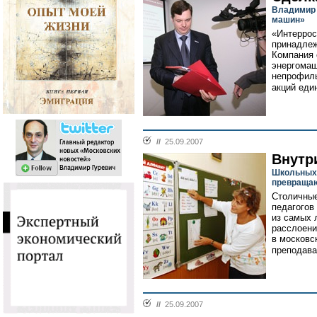
Владимир 
машин»
«Интеррос
принадлеж
Компания 
энергомаш
непрофиль
акций еди
//
25.09.2007
Внутр
Школьных 
превращаю
Столичные
педагогов
из самых 
расслоени
в московс
преподава
//
25.09.2007