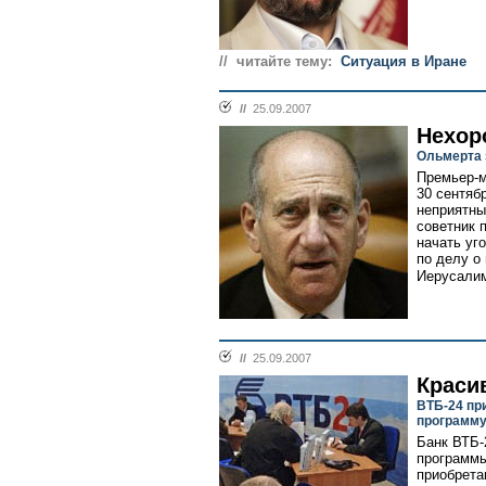
// читайте тему:
Ситуация в Иране
//
25.09.2007
Нехор
Ольмерта 
Премьер-м
30 сентяб
неприятны
советник 
начать уг
по делу о
Иерусалим
//
25.09.2007
Краси
ВТБ-24 пр
программу
Банк ВТБ-
программы
приобрета