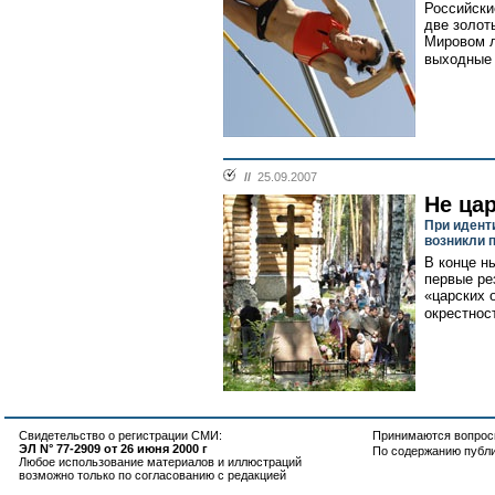
Российски
две золот
Мировом л
выходные 
//
25.09.2007
Не цар
При идент
возникли 
В конце н
первые ре
«царских 
окрестнос
Свидетельство о регистрации СМИ:
Принимаются вопросы
ЭЛ N° 77-2909 от 26 июня 2000 г
По содержанию публ
Любое использование материалов и иллюстраций
возможно только по согласованию с редакцией