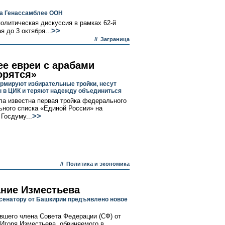
на Генассамблее ООН
олитическая дискуссия в рамках 62-й
>>
 до 3 октября...
//
Заграница
ее евреи с арабами
орятся»
рмируют избирательные тройки, несут
 в ЦИК и теряют надежду объединиться
ла известна первая тройка федерального
ьного списка «Единой России» на
>>
Госдуму...
//
Политика и экономика
ние Изместьева
енатору от Башкирии предъявлено новое
вшего члена Совета Федерации (СФ) от
Игоря Изместьева, обвиняемого в