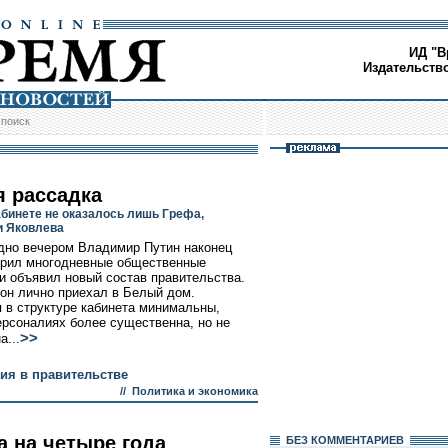
ИД "В
Издательств
/
поиск
я рассадка
абинете не оказалось лишь Грефа,
и Яковлева
дно вечером Владимир Путин наконец
рил многодневные общественные
и объявил новый состав правительства.
 он лично приехал в Белый дом.
 в структуре кабинета минимальны,
ерсоналиях более существенна, но не
>>
а...
ния в правительстве
//
Политика и экономика
а на четыре года
БЕЗ КОМMЕНТАРИЕВ