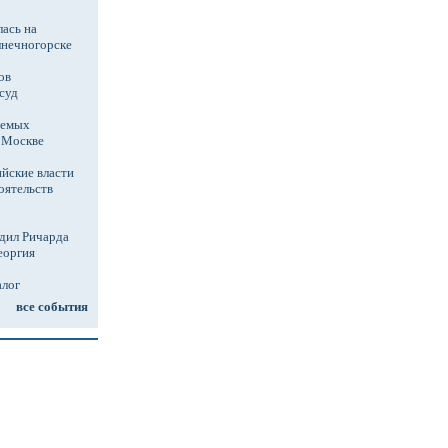
ась на
лнечногорске
ов
суд
аемых
в Москве
йские власти
оятельств
дил Ричарда
еоргия
алог
все события