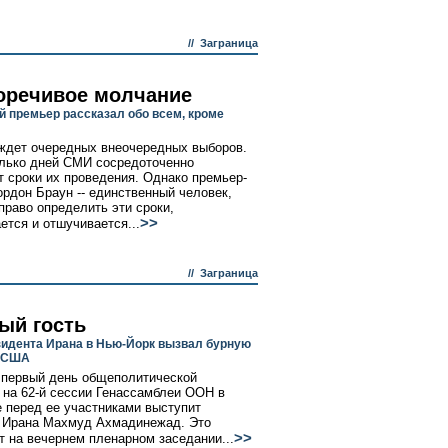
//
Заграница
оречивое молчание
й премьер рассказал обо всем, кроме
ждет очередных внеочередных выборов.
лько дней СМИ сосредоточенно
 сроки их проведения. Однако премьер-
ордон Браун -- единственный человек,
раво определить эти сроки,
>>
ется и отшучивается...
//
Заграница
ый гость
зидента Ирана в Нью-Йорк вызвал бурную
в США
 первый день общеполитической
 на 62-й сессии Генассамблеи ООН в
 перед ее участниками выступит
 Ирана Махмуд Ахмадинежад. Это
>>
т на вечернем пленарном заседании...