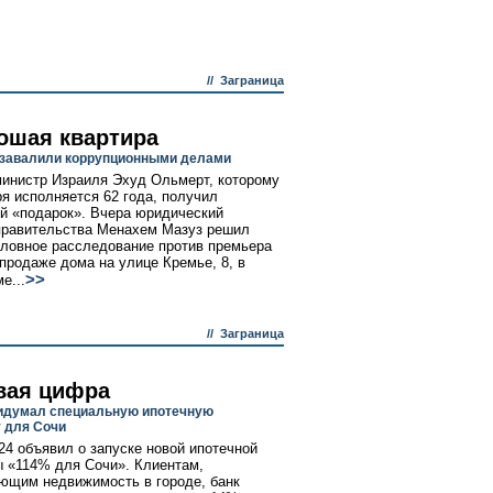
//
Заграница
ошая квартира
завалили коррупционными делами
инистр Израиля Эхуд Ольмерт, которому
ря исполняется 62 года, получил
й «подарок». Вчера юридический
правительства Менахем Мазуз решил
оловное расследование против премьера
 продаже дома на улице Кремье, 8, в
>>
е...
//
Заграница
вая цифра
идумал специальную ипотечную
 для Сочи
24 объявил о запуске новой ипотечной
 «114% для Сочи». Клиентам,
ющим недвижимость в городе, банк