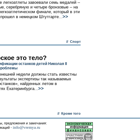
е легкоатлеты завоевали семь медалей --
ые, серебряную и четыре бронзовые -- на
егкоатлетическом финале, который в эти
>>
прошел в немецком Штутгарте...
//
Спорт
ское это тело?
ификации останков детей Николая II
проблемы
ынешней недели должны стать известны
зультаты экспертизы так называемых
останков», найденных летом в
>>
тях Екатеринбурга...
//
Кроме того
, предложения и замечания:
info@vremya.ru
икаций -