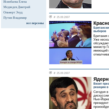
Исинбаева Елена
Медведев Дмитрий
Ольмерт Эхуд
//
25.09.2007
Путин Владимир
Красн
все персоны
Британски
выборов
Британия 
Уже неско
обсуждают
министр Г
имеющий п
отмалчива
//
25.09.2007
Ядерн
Визит пре
реакцию 
Сегодня в
дискуссии
Нью-Йорке
президент
произойде