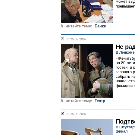
может выд
превышает
// читайте тему:
Банки
//
25.09.2007
Не ра
В Ленкоме
«Женитьбу
на 80-лет
гостей, и
главного 
собрать на
начальств
фамилии а
// читайте тему:
Театр
//
25.09.2007
Подтв
В Штутгар
финал