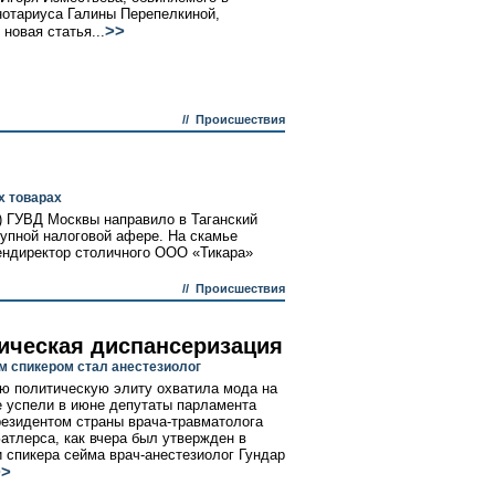
нотариуса Галины Перепелкиной,
>>
новая статья...
//
Происшествия
х товарах
) ГУВД Москвы направило в Таганский
рупной налоговой афере. На скамье
ендиректор столичного ООО «Тикара»
//
Происшествия
ическая диспансеризация
м спикером стал анестезиолог
ю политическую элиту охватила мода на
е успели в июне депутаты парламента
резидентом страны врача-травматолога
атлерса, как вчера был утвержден в
 спикера сейма врач-анестезиолог Гундар
>>