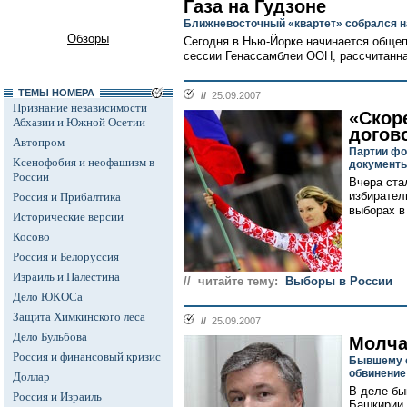
Газа на Гудзоне
Ближневосточный «квартет» собрался 
Обзоры
Сегодня в Нью-Йорке начинается общеп
сессии Генассамблеи ООН, рассчитанная
ТЕМЫ НОМЕРА
//
25.09.2007
Признание независимости
«Скор
Абхазии и Южной Осетии
догов
Автопром
Партии фо
Ксенофобия и неофашизм в
документы
России
Вчера ста
избирател
Россия и Прибалтика
выборах в 
Исторические версии
Косово
Россия и Белоруссия
Израиль и Палестина
// читайте тему:
Выборы в России
Дело ЮКОСа
Защита Химкинского леса
//
25.09.2007
Дело Бульбова
Молча
Россия и финансовый кризис
Бывшему с
обвинение
Доллар
В деле бы
Россия и Израиль
Башкирии 