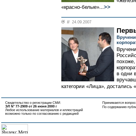
«железн
>>
«красно-белые»...
//
24.09.2007
Перв
Вручени
корпора
Вручен
Российс
похоже,
корпора
в одни 
вручавш
категории «Лица», достались «
Свидетельство о регистрации СМИ:
Принимаются вопросы
ЭЛ N° 77-2909 от 26 июня 2000 г
По содержанию публ
Любое использование материалов и иллюстраций
возможно только по согласованию с редакцией