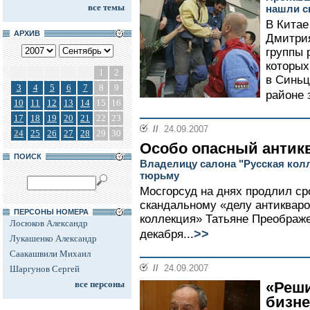
все темы
нашли с
В Китае
АРХИВ
Дмитрия
группы 
которых
1
2
в Синьц
3
4
5
6
7
8
9
районе 
10
11
12
13
14
15
16
17
18
19
20
21
22
23
//
24.09.2007
24
25
26
27
28
29
30
Особо опасный антик
ПОИСК
Владелицу салона "Русская кол
тюрьму
Мосгорсуд на днях продлил ср
скандальному «делу антикваро
ПЕРСОНЫ НОМЕРА
коллекция» Татьяне Преображен
Лосюков Александр
>>
декабря...
Лукашенко Александр
Саакашвили Михаил
//
24.09.2007
Шаргунов Сергей
все персоны
«Реши
бизне