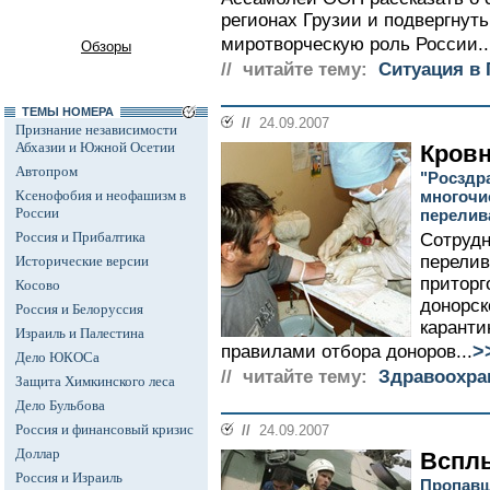
регионах Грузии и подвергнут
миротворческую роль России..
Обзоры
// читайте тему:
Ситуация в 
ТЕМЫ НОМЕРА
//
24.09.2007
Признание независимости
Абхазии и Южной Осетии
Кровн
Автопром
"Росздр
Ксенофобия и неофашизм в
многочи
России
перелив
Россия и Прибалтика
Сотрудн
перелив
Исторические версии
приторг
Косово
донорск
Россия и Белоруссия
каранти
Израиль и Палестина
>
правилами отбора доноров...
Дело ЮКОСа
// читайте тему:
Здравоохра
Защита Химкинского леса
Дело Бульбова
Россия и финансовый кризис
//
24.09.2007
Доллар
Вспл
Россия и Израиль
Пропавш