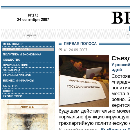
N°173
24 сентября 2007
//
Архив
/
ПЕРВАЯ ПОЛОСА
ВЕСЬ НОМЕР
ПЕРВАЯ ПОЛОСА
//
24.09.2007
ПОЛИТИКА И ЭКОНОМИКА
Съез
ОБЩЕСТВО
У росси
ПРОИСШЕСТВИЯ
идей
ЗАГРАНИЦА
Состоя
КРУПНЫМ ПЛАНОМ
БИЗНЕС И ФИНАНСЫ
«парад»
КУЛЬТУРА
политич
СПОРТ
места в
КРОМЕ ТОГО
ровно, 
верится
будущем действительно может
нормально функционирующую, 
трехпартийную политическую 
// читайте тему:
Выборы в Р