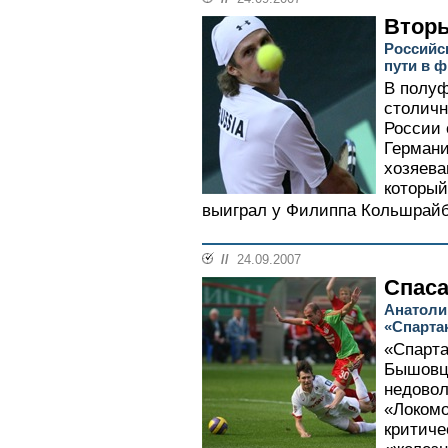
Втор
Российс
пути в 
В полуф
столич
России 
Германи
хозяева
который
выиграл у Филиппа Кольшрайбера 
//
24.09.2007
Спаса
Анатоли
«Спарта
«Спарта
Бышовца
недовол
«Локомо
критиче