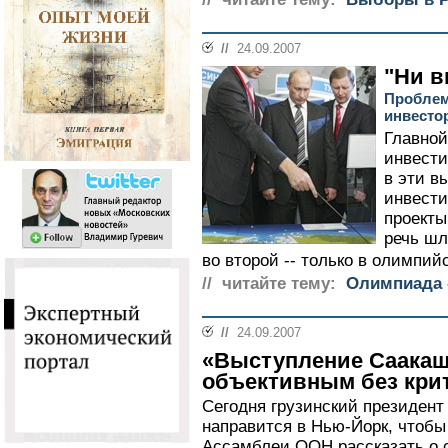
//
24.09.2007
"Ни в
Проблем
инвесто
Главной
инвести
в эти в
инвести
проекты
речь шл
во второй -- только в олимпий
// читайте тему:
Олимпиада -
//
24.09.2007
«Выступление Саакаш
объективным без крит
Сегодня грузинский президен
направится в Нью-Йорк, чтобы
Ассамблеи ООН рассказать о 