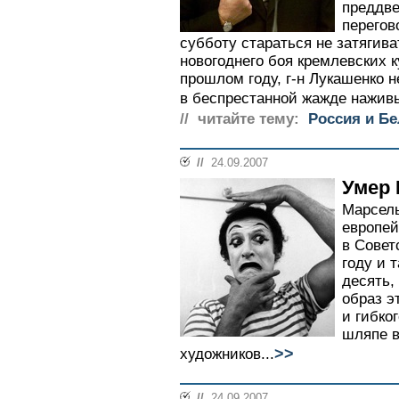
преддве
перегов
субботу стараться не затягива
новогоднего боя кремлевских к
прошлом году, г-н Лукашенко 
в беспрестанной жажде наживы
// читайте тему:
Россия и Б
//
24.09.2007
Умер 
Марсел
европей
в Совет
году и т
десять,
образ э
и гибко
шляпе в
>>
художников...
//
24.09.2007