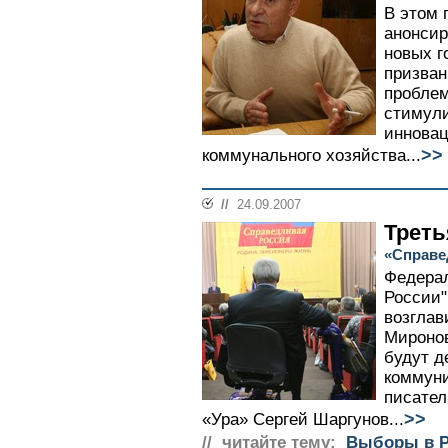
В этом 
анонсир
новых г
призва
проблем
стимули
иннова
>>
коммунального хозяйства...
//
24.09.2007
Треть
«Справе
Федерал
России"
возглав
Миронов
будут д
коммуни
писател
>>
«Ура» Сергей Шаргунов...
// читайте тему:
Выборы в Р