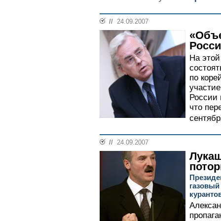
//
24.09.2007
«Объ
Росси
На этой
состоят
по коре
участие
России 
что пер
сентября
//
24.09.2007
Лукаш
потор
Президе
газовый
куранто
Алексан
пропага