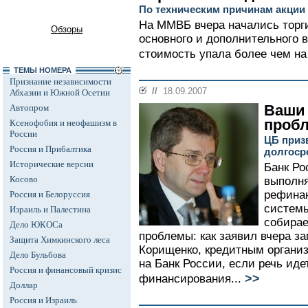
По техническим причинам акции 
На ММВБ вчера начались торг
Обзоры
основного и дополнительного в
стоимость упала более чем на
ТЕМЫ НОМЕРА
Признание независимости
//
18.09.2007
Абхазии и Южной Осетии
Ваши 
Автопром
проб
Ксенофобия и неофашизм в
России
ЦБ приз
Россия и Прибалтика
долгоср
Исторические версии
Банк Ро
Косово
выполня
рефина
Россия и Белоруссия
системы
Израиль и Палестина
собирае
Дело ЮКОСа
проблемы: как заявил вчера з
Защита Химкинского леса
Корищенко, кредитным органи
Дело Бульбова
на Банк России, если речь иде
Россия и финансовый кризис
>>
финансирования...
Доллар
Россия и Израиль