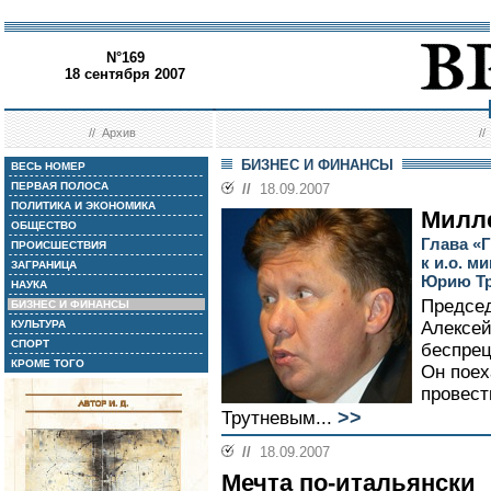
N°169
18 сентября 2007
//
Архив
/
БИЗНЕС И ФИНАНСЫ
ВЕСЬ НОМЕР
ПЕРВАЯ ПОЛОСА
//
18.09.2007
ПОЛИТИКА И ЭКОНОМИКА
Милле
ОБЩЕСТВО
Глава «
ПРОИСШЕСТВИЯ
к и.о. 
ЗАГРАНИЦА
Юрию Тр
НАУКА
Председ
БИЗНЕС И ФИНАНСЫ
КУЛЬТУРА
Алексей
СПОРТ
беспрец
КРОМЕ ТОГО
Он поех
провест
>>
Трутневым...
//
18.09.2007
Мечта по-итальянски