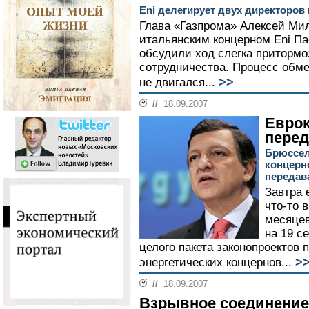
Eni делегирует двух директоров
Глава «Газпрома» Алексей Ми
итальянским концерном Eni Па
обсудили ход слегка притормо
сотрудничества. Процесс обмен
>>
не двигался...
//
18.09.2007
Еврок
перед
Брюссел
концерн
передав
Завтра 
что-то 
месяцев
на 19 с
целого пакета законопроектов
>
энергетических концернов...
//
18.09.2007
Взрывное соединение