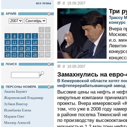
все темы
//
18.09.2007
Три р
АРХИВ
Трассу 
конкурс
Вчера п
1
2
Московс
3
4
5
6
7
8
9
и.о. ми
10
11
12
13
14
15
16
Левитин
17
18
19
20
21
22
23
конкурс
24
25
26
27
28
29
30
концесс
ПОИСК
//
18.09.2007
Замахнулись на евро-
В Кемеровской области хотят п
нефтеперерабатывающий завод
ПЕРСОНЫ НОМЕРА
Акаева Бермет
Высокие цены на нефть и неф
некрупные компании принимат
Жириновский Владимир
проекты. Вчера кемеровский «
Зубков Виктор
том, что уже в 2008 году наме
Исинбаева Елена
в районе поселка Тяжинский 
Марков Олег
по производству высокооктано
Миллер Алексей
мощностью 1,2 млн тонн нефти