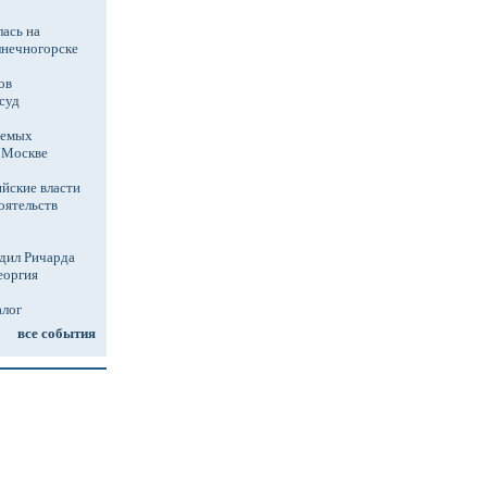
ась на
лнечногорске
ов
суд
аемых
в Москве
йские власти
оятельств
дил Ричарда
еоргия
алог
все события