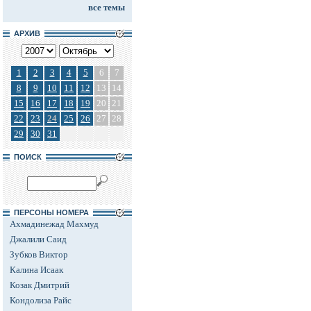
все темы
АРХИВ
1
2
3
4
5
6
7
8
9
10
11
12
13
14
15
16
17
18
19
20
21
22
23
24
25
26
27
28
29
30
31
ПОИСК
ПЕРСОНЫ НОМЕРА
Ахмадинежад Махмуд
Джалили Саид
Зубков Виктор
Калина Исаак
Козак Дмитрий
Кондолиза Райс