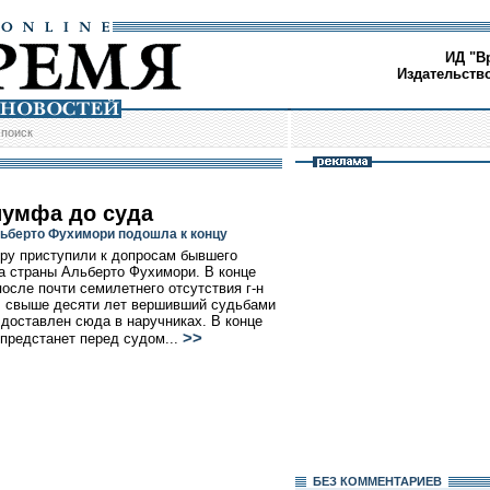
ИД "В
Издательств
/
поиск
иумфа до суда
ьберто Фухимори подошла к концу
ру приступили к допросам бывшего
а страны Альберто Фухимори. В конце
после почти семилетнего отсутствия г-н
 свыше десяти лет вершивший судьбами
 доставлен сюда в наручниках. В конце
>>
 предстанет перед судом...
БЕЗ КОМMЕНТАРИЕВ