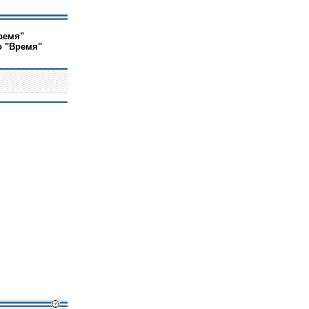
ремя"
о "Время"