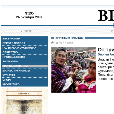
N°195
24 октября 2007
//
Архив
/
КРУПНЫМ ПЛАНОМ
ВЕСЬ НОМЕР
ПЕРВАЯ ПОЛОСА
//
24.10.2007
ПОЛИТИКА И ЭКОНОМИКА
От тр
ОБЩЕСТВО
Эпопея Ал
ПРОИСШЕСТВИЯ
Власти Пе
ЗАГРАНИЦА
президент
КРУПНЫМ ПЛАНОМ
сентября 
Фухимори,
БИЗНЕС И ФИНАНСЫ
Перу, был
КУЛЬТУРА
ноября он
СПОРТ
КРОМЕ ТОГО