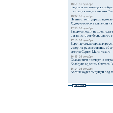
18:51, 16 декабря
Радикальная молодежь собрал
площади в подмосковном Со
18:32, 16 декабря
Путин отверг упреки адвокат
Ходорковского в давлении на 
17:58, 16 декабря
Задержан один из предполаг
организаторов беспорядков 
17:10, 16 декабря
Европарламент призвал росси
ускорить расследование обст
смерти Сергея Магнитского
16:35, 16 декабря
Саакашвили посмертно награ
Холбрука орденом Святого Г
16:14, 16 декабря
Ассанж будет выпущен под з