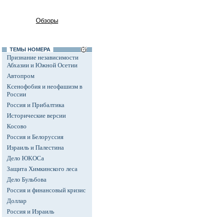
Обзоры
ТЕМЫ НОМЕРА
Признание независимости
Абхазии и Южной Осетии
Автопром
Ксенофобия и неофашизм в
России
Россия и Прибалтика
Исторические версии
Косово
Россия и Белоруссия
Израиль и Палестина
Дело ЮКОСа
Защита Химкинского леса
Дело Бульбова
Россия и финансовый кризис
Доллар
Россия и Израиль