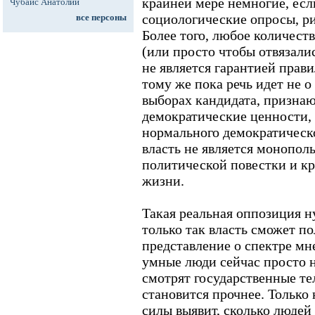
крайней мере немногие, есл
Чубайс Анатолий
социологические опросы, ри
все персоны
Более того, любое количест
(или просто чтобы отвязали
не является гарантией прави
тому же пока речь идет не о
выборах кандидата, призна
демократические ценности, 
нормального демократическо
власть не является монопо
политической повестки и кр
жизни.
Такая реальная оппозиция н
только так власть сможет по
представление о спектре мне
умные люди сейчас просто н
смотрят государственные те
становится прочнее. Только
силы выявит, сколько людей