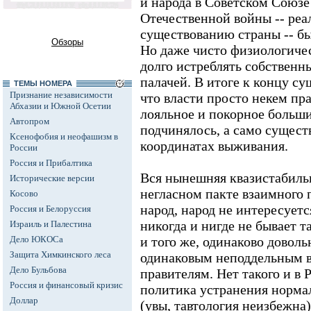
и народа в Советском Союз
Отечественной войны -- реа
существованию страны -- б
Обзоры
Но даже чисто физиологиче
долго истреблять собственн
палачей. В итоге к концу с
ТЕМЫ НОМЕРА
Признание независимости
что власти просто некем пр
Абхазии и Южной Осетии
лояльное и покорное больши
Автопром
подчинялось, а само сущест
Ксенофобия и неофашизм в
координатах выживания.
России
Россия и Прибалтика
Вся нынешняя квазистабиль
Исторические версии
негласном пакте взаимного 
Косово
народ, народ не интересуетс
Россия и Белоруссия
никогда и нигде не бывает та
Израиль и Палестина
Дело ЮКОСа
и того же, одинаково довол
Защита Химкинского леса
одинаковым неподдельным в
Дело Бульбова
правителям. Нет такого и в
Россия и финансовый кризис
политика устранения норма
Доллар
(увы, тавтология неизбежна)