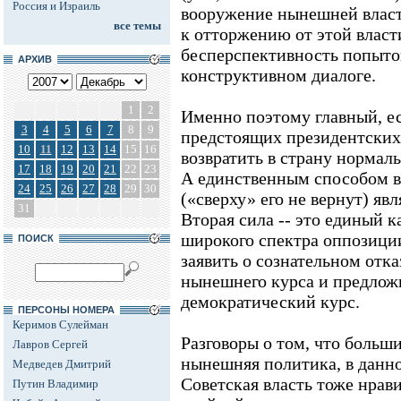
Россия и Израиль
вооружение нынешней власт
все темы
к отторжению от этой влас
бесперспективность попыток
АРХИВ
конструктивном диалоге.
1
2
Именно поэтому главный, е
3
4
5
6
7
8
9
предстоящих президентских
10
11
12
13
14
15
16
возвратить в страну нормал
17
18
19
20
21
22
23
А единственным способом во
24
25
26
27
28
29
30
(«сверху» его не вернут) яв
31
Вторая сила -- это единый 
широкого спектра оппозици
ПОИСК
заявить о сознательном отк
нынешнего курса и предлож
демократический курс.
ПЕРСОНЫ НОМЕРА
Керимов Сулейман
Разговоры о том, что больш
Лавров Сергей
нынешняя политика, в данн
Медведев Дмитрий
Советская власть тоже нрав
Путин Владимир