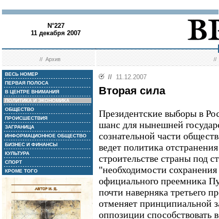
N°227
11 декабря 2007
//
Архив
/
ВЕСЬ НОМЕР
//
11.12.2007
ПЕРВАЯ ПОЛОСА
Вторая сила
В ЦЕНТРЕ ВНИМАНИЯ
ПОЛИТИКА И ЭКОНОМИКА
ОБЩЕСТВО
Президентские выборы в Рос
ПРОИСШЕСТВИЯ
шанс для нынешней государ
ЗАГРАНИЦА
сознательной части общества
ИНФОРМАЦИОННОЕ ОБЩЕСТВО
БИЗНЕС И ФИНАНСЫ
ведет политика отстранения 
КУЛЬТУРА
строительстве страны под с
СПОРТ
"необходимости сохранения
КРОМЕ ТОГО
официального преемника Пу
почти наверняка третьего пр
отменяет принципиальной з
оппозиции способствовать 