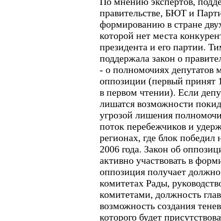
По мнению экспертов, подде
правительстве, БЮТ и Парти
формированию в стране дву
которой нет места конкурен
президента и его партии. Ти
поддержала закон о правител
- о полномочиях депутатов 
оппозиции (первый принят 12
в первом чтении). Если деп
лишатся возможности покид
угрозой лишения полномочи
поток перебежчиков и удерж
регионах, где блок победил
2006 года. Закон об оппози
активно участвовать в форм
оппозиция получает должнос
комитетах Рады, руководст
комитетами, должность глав
возможность создания тенево
которого будет присутствова