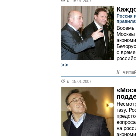
//
15.01.2007
Каждо
Россия 
правила
Восемь 
Москвы 
экономи
Белорус
с време
российс
>>
// чита
//
15.01.2007
«Моск
подд
Несмотр
газу, Р
предсто
вопроса
на росс
экономи