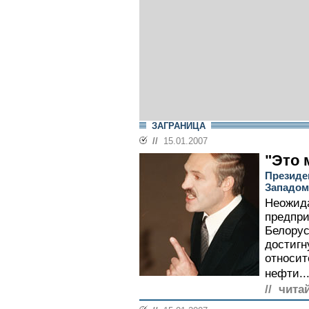
ЗАГРАНИЦА
//
15.01.2007
"Это 
Президе
Западом
Неожида
предпри
Белорус
достигн
относит
нефти..
// чита