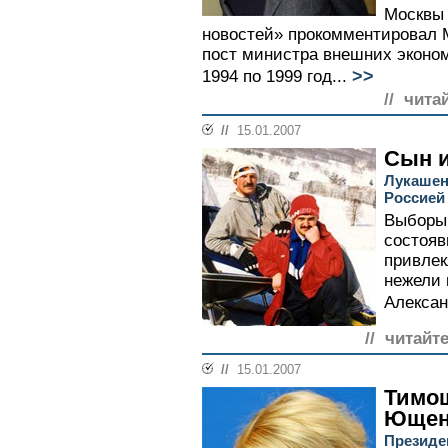
Москвы
новостей» прокомментировал
пост министра внешних эконо
>>
1994 по 1999 год...
// чита
//
15.01.2007
Сын и
Лукашен
Россией
Выборы 
состояв
привлек
нежели 
Алексан
// читайт
//
15.01.2007
Тимош
Ющенк
Президе