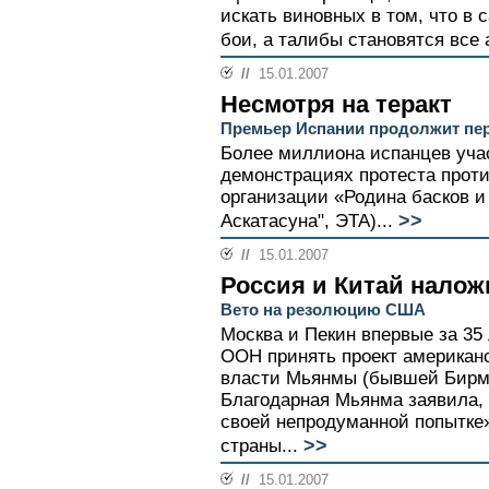
искать виновных в том, что в
бои, а талибы становятся все а
//
15.01.2007
Несмотря на теракт
Премьер Испании продолжит пер
Более миллиона испанцев уча
демонстрациях протеста проти
организации «Родина басков и
>>
Аскатасуна", ЭТА)...
//
15.01.2007
Россия и Китай налож
Вето на резолюцию США
Москва и Пекин впервые за 35
ООН принять проект американ
власти Мьянмы (бывшей Бирмы
Благодарная Мьянма заявила,
своей непродуманной попытке
>>
страны...
//
15.01.2007