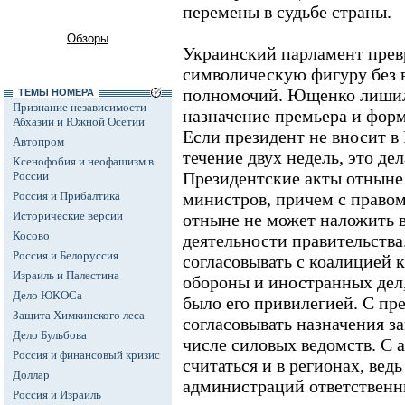
перемены в судьбе страны.
Обзоры
Украинский парламент прев
символическую фигуру без 
полномочий. Ющенко лишил
ТЕМЫ НОМЕРА
Признание независимости
назначение премьера и форм
Абхазии и Южной Осетии
Если президент не вносит в
Автопром
течение двух недель, это де
Ксенофобия и неофашизм в
Президентские акты отныне 
России
Россия и Прибалтика
министров, причем с право
Исторические версии
отныне не может наложить 
Косово
деятельности правительства
Россия и Белоруссия
согласовывать с коалицией
Израиль и Палестина
обороны и иностранных дел
Дело ЮКОСа
было его привилегией. С пр
Защита Химкинского леса
согласовывать назначения з
Дело Бульбова
числе силовых ведомств. С 
Россия и финансовый кризис
считаться и в регионах, вед
Доллар
администраций ответственны
Россия и Израиль