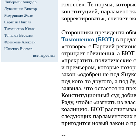
Либерман Авигдор
голосов». Те нормы, которы
Лукашенко Виктор
конституцией, парламентски
Моуринью Жозе
корректировать», считает эк
Саркози Николя
Тимошенко Юлия
Сторонники президента об
Топалов Веселин
Тимошенко (БЮТ)
в преда
Френкель Алексей
«сговоре» с Партией регио
Ющенко Виктор
отрицает обвинения, а БЮТ 
все персоны
«прекратить политические 
и премьером, которые позор
закон «одобрен не под Янук
под кого-то другого, а под
заявила, что остается на пр
Конституционный суд добив
Раду, чтобы «изгнать из вл
коалицию. БЮТ рассчитывае
следующих парламентских в
пригодится новый закон о пр