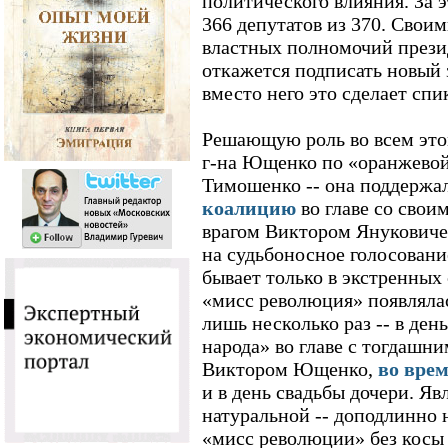
политического влияния. За 
366 депутатов из 370. Свои
властных полномочий презид
откажется подписать новый з
вместо него это сделает спи
Решающую роль во всем это
г-на Ющенко по «оранжево
Тимошенко -- она поддержа
коалицию
во главе со сво
врагом Виктором Януковиче
на судьбоносное голосовани
бывает только в экстренных 
«мисс революция» появляла
лишь несколько раз -- в ден
народа» во главе с тогдашн
Виктором Ющенко,
во вре
и в день свадьбы дочери. Я
натуральной -- доподлинно 
«мисс революции» без косы