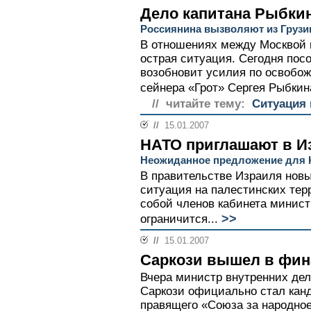
Дело капитана Рыбки
Россиянина вызволяют из Грузи
В отношениях между Москвой 
острая ситуация. Сегодня пос
возобновит усилия по освобож
сейнера «Грот» Сергея Рыбкина
// читайте тему:
Ситуация 
//
15.01.2007
НАТО приглашают в И
Неожиданное предложение для 
В правительстве Израиля нов
ситуация на палестинских тер
собой членов кабинета министр
>>
ограничится...
//
15.01.2007
Саркози вышел в фин
Вчера министр внутренних де
Саркози официально стал кан
правящего «Союза за народное