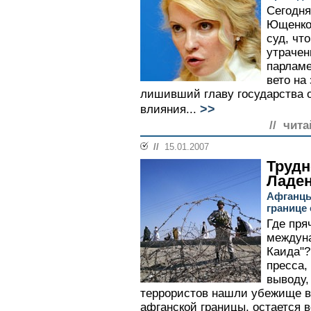
Сегодня
Ющенко
суд, чт
утрачен
парламе
вето на
лишивший главу государства о
>>
влияния...
// чита
//
15.01.2007
Трудн
Ладе
Афганцы
границе
Где пря
междуна
Каида"?
пресса,
выводу,
террористов нашли убежище в 
афганской границы, остается в