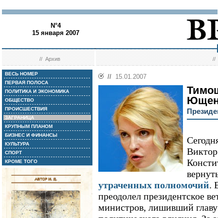
N°4
15 января 2007
//
Архив
/
ВЕСЬ НОМЕР
//
15.01.2007
ПЕРВАЯ ПОЛОСА
Тимош
ПОЛИТИКА И ЭКОНОМИКА
Ющенк
ОБЩЕСТВО
ПРОИСШЕСТВИЯ
Президе
ЗАГРАНИЦА
КРУПНЫМ ПЛАНОМ
БИЗНЕС И ФИНАНСЫ
Сегодн
КУЛЬТУРА
Виктор
СПОРТ
Консти
КРОМЕ ТОГО
вернуть
утраченных полномочий
.
преодолел президентское вет
министров, лишивший главу 