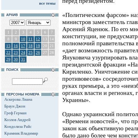
перед президентом.
все темы
«Политическим фарсом» наз
АРХИВ
министров заместитель глав
Арсений Яценюк. По его мн
1
2
3
4
5
6
7
конституции, не предусма
8
9
10
11
12
13
14
полномочий правительства в
15
16
17
18
19
20
21
«дает возможность правител
22
23
24
25
26
27
28
Януковича узурпировать влас
29
30
31
президентской фракции «На
ПОИСК
Кириленко. Уничтожение си
противовесов» сосредоточи
руках премьера, а это «неи
органах власти и регионах, 
ПЕРСОНЫ НОМЕРА
Украины».
Аскерова Лиана
Браун Джон
Греф Герман
Однако украинский политол
Козлов Андрей
«Времени новостей», что пр
Кондолиза Райс
закон как объективную реаль
Крамник Владимир
было дано более чем конст