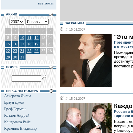
все темы
АРХИВ
ЗАГРАНИЦА
//
15.01.2007
1
2
3
4
5
6
7
"Это 
8
9
10
11
12
13
14
Президент
15
16
17
18
19
20
21
в отместк
22
23
24
25
26
27
28
Неожиданн
президент
29
30
31
достигнут
поставок 
ПОИСК
ПЕРСОНЫ НОМЕРА
Аскерова Лиана
//
15.01.2007
Браун Джон
Каждо
Греф Герман
Россия и 
Козлов Андрей
торговли 
Восемь ле
Кондолиза Райс
поприще в
Крамник Владимир
у Белорус