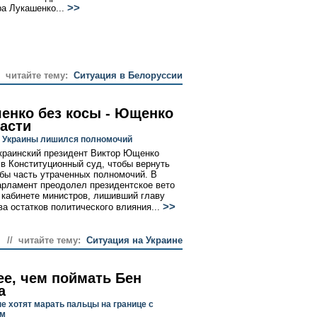
>>
а Лукашенко...
/ читайте тему:
Ситуация в Белоруссии
енко без косы - Ющенко
ласти
 Украины лишился полномочий
краинский президент Виктор Ющенко
 в Конституционный суд, чтобы вернуть
 бы часть утраченных полномочий. В
арламент преодолел президентское вето
о кабинете министров, лишивший главу
>>
ва остатков политического влияния...
// читайте тему:
Ситуация на Украине
ее, чем поймать Бен
а
е хотят марать пальцы на границе с
ом