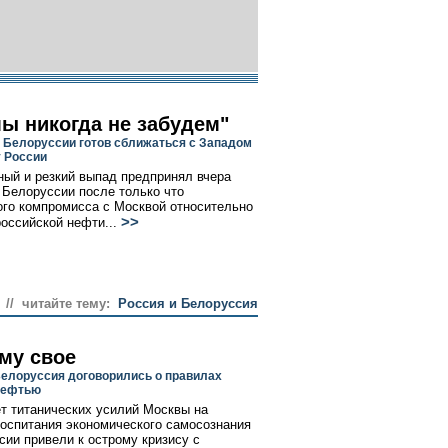
мы никогда не забудем"
 Белоруссии готов сближаться с Западом
у России
ый и резкий выпад предпринял вчера
 Белоруссии после только что
ого компромисса с Москвой относительно
>>
российской нефти...
// читайте тему:
Россия и Белоруссия
му свое
Белоруссия договорились о правилах
нефтью
т титанических усилий Москвы на
оспитания экономического самосознания
сии привели к острому кризису с