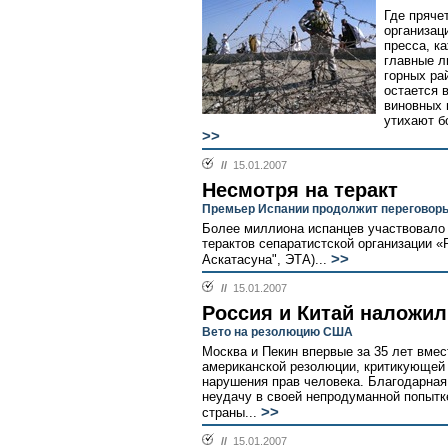
Где пряче
организац
пресса, к
главные л
горных ра
остается 
виновных 
утихают бо
>>
//
15.01.2007
Несмотря на теракт
Премьер Испании продолжит переговоры
Более миллиона испанцев участвовало 
терактов сепаратистской организации «
>>
Аскатасуна", ЭТА)...
//
15.01.2007
Россия и Китай наложил
Вето на резолюцию США
Москва и Пекин впервые за 35 лет вме
американской резолюции, критикующей
нарушения прав человека. Благодарна
неудачу в своей непродуманной попытк
>>
страны...
//
15.01.2007