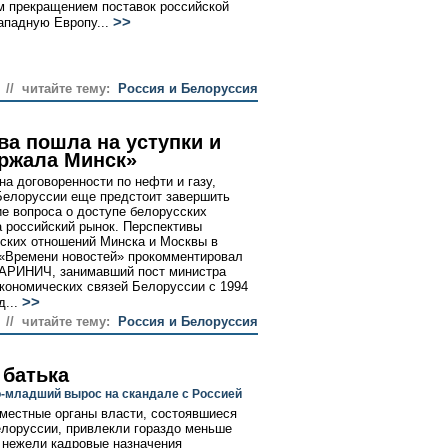
 прекращением поставок российской
>>
ападную Европу...
// читайте тему:
Россия и Белоруссия
ва пошла на уступки и
ржала Минск»
на договоренности по нефти и газу,
Белоруссии еще предстоит завершить
е вопроса о доступе белорусских
а российский рынок. Перспективы
ских отношений Минска и Москвы в
«Времени новостей» прокомментировал
АРИНИЧ, занимавший пост министра
кономических связей Белоруссии с 1994
>>
д...
// читайте тему:
Россия и Белоруссия
 батька
-младший вырос на скандале с Россией
местные органы власти, состоявшиеся
елоруссии, привлекли гораздо меньше
 нежели кадровые назначения