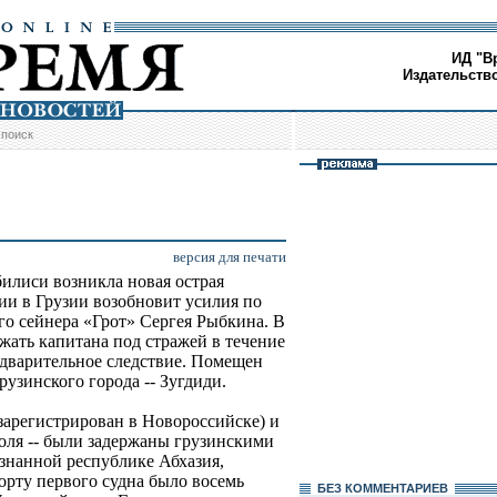
ИД "В
Издательств
/
поиск
версия для печати
илиси возникла новая острая
ии в Грузии возобновит усилия по
о сейнера «Грот» Сергея Рыбкина. В
жать капитана под стражей в течение
редварительное следствие. Помещен
узинского города -- Зугдиди.
(зарегистрирован в Новороссийске) и
оля -- были задержаны грузинскими
знанной республике Абхазия,
борту первого судна было восемь
БЕЗ КОМMЕНТАРИЕВ