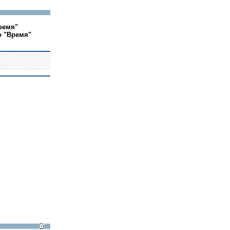
ремя"
о "Время"