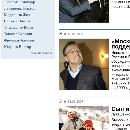
Либерман Авигдор
временным
нефти в З
Лукашенко Виктор
Моуринью Жозе
Саркози Николя
Тимошенко Юлия
Топалов Веселин
//
15.01.2007
Френкель Алексей
«Моск
подде
Ющенко Виктор
Несмотря 
все персоны
России и 
обсуждени
товаров н
экономиче
интервью 
Михаил М
внешних э
по 1999 го
//
15.01.2007
Сын и
Лукашенко
Выборы в 
вчера в Б
внимания,