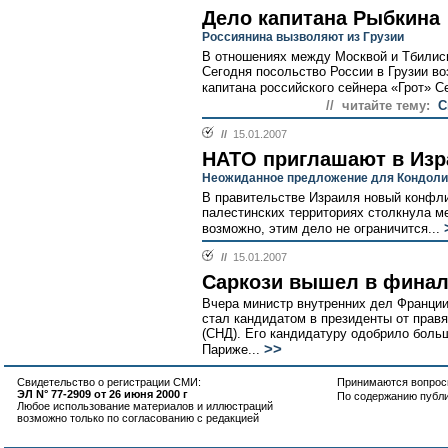
Дело капитана Рыбкина
Россиянина вызволяют из Грузии
В отношениях между Москвой и Тбилиси
Сегодня посольство России в Грузии в
капитана российского сейнера «Грот» Се
// читайте тему:
С
//
15.01.2007
НАТО приглашают в Изр
Неожиданное предложение для Кондоли
В правительстве Израиля новый конфли
палестинских территориях столкнула ме
возможно, этим дело не ограничится...
//
15.01.2007
Саркози вышел в фина
Вчера министр внутренних дел Франции
стал кандидатом в президенты от прав
(СНД). Его кандидатуру одобрило больш
>>
Париже...
Свидетельство о регистрации СМИ:
Принимаются вопросы
ЭЛ N° 77-2909 от 26 июня 2000 г
По содержанию публ
Любое использование материалов и иллюстраций
возможно только по согласованию с редакцией