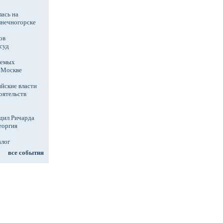
ась на
лнечногорске
ов
суд
аемых
в Москве
йские власти
оятельств
дил Ричарда
еоргия
алог
все события