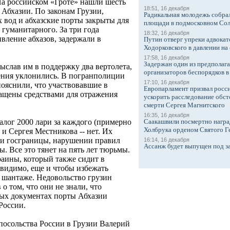
 На российском «Гроте» нашли шесть
18:51, 16 декабря
 Абхазии. По законам Грузии,
Радикальная молодежь собрал
 вод и абхазские порты закрыты для
площади в подмосковном Со
гуманитарного. За три года
18:32, 16 декабря
вление абхазов, задержали в
Путин отверг упреки адвокат
Ходорковского в давлении на 
17:58, 16 декабря
Задержан один из предполаг
ыслав им в поддержку два вертолета,
организаторов беспорядков 
вения уклонились. В погранполиции
17:10, 16 декабря
ояснили, что участвовавшие в
Европарламент призвал росси
ащены средствами для отражения
ускорить расследование обст
смерти Сергея Магнитского
16:35, 16 декабря
Саакашвили посмертно награ
алог 2000 лари за каждого (примерно
Холбрука орденом Святого Г
а и Сергея Местникова -- нет. Их
ии госграницы, нарушении правил
16:14, 16 декабря
Ассанж будет выпущен под з
. Все это тянет на пять лет тюрьмы.
аины, который также сидит в
, видимо, еще и чтобы избежать
 шантаже. Недовольство грузин
о том, что они не знали, что
вых документах порты Абхазии
России.
осольства России в Грузии Валерий