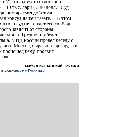
тей", что адвокаты капитана
-- 10 тыс. лари (5880 долл.). Суд
ерь постараемся добиться
зал консул нашей газете. -- В этом
вным, а суд не лишает его свободы,
орого зависит от стороны
едельник в Грузию прибудет
льца. МИД России провел беседу с
зии в Москве, выразив надежду, что
к происшедшему, проявит
иях».
Михаил ВИГНАНСКИЙ, Тбилиси
 и конфликт с Россией