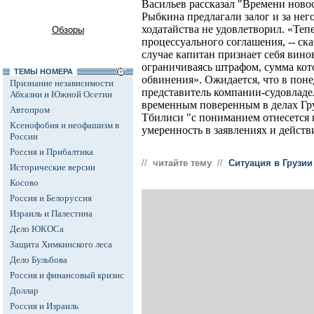
Васильев рассказал "Времени новос
Рыбкина предлагали залог и за него 
ходатайства не удовлетворил. «Теп
Обзоры
процессуального соглашения, -- ска
случае капитан признает себя вино
ограничиваясь штрафом, сумма кот
ТЕМЫ НОМЕРА
обвинения». Ожидается, что в пон
Признание независимости
представитель компании-судовладе
Абхазии и Южной Осетии
временным поверенным в делах Гру
Автопром
Тбилиси "с пониманием отнесется 
Ксенофобия и неофашизм в
умеренность в заявлениях и действ
России
Россия и Прибалтика
//
читайте тему
//
Ситуация в Грузии
Исторические версии
Косово
Россия и Белоруссия
Израиль и Палестина
Дело ЮКОСа
Защита Химкинского леса
Дело Бульбова
Россия и финансовый кризис
Доллар
Россия и Израиль