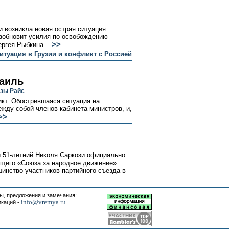
 возникла новая острая ситуация.
озобновит усилия по освобождению
>>
ргея Рыбкина...
итуация в Грузии и конфликт с Россией
аиль
зы Райс
кт. Обострившаяся ситуация на
жду собой членов кабинета министров, и,
>>
л
 51-летний Николя Саркози официально
ящего «Союза за народное движение»
инство участников партийного съезда в
, предложения и замечания:
info@vremya.ru
икаций -