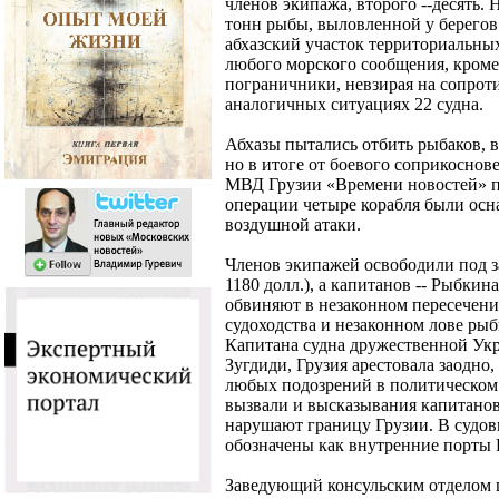
членов экипажа, второго --десять.
тонн рыбы, выловленной у берегов
абхазский участок территориальных
любого морского сообщения, кроме 
пограничники, невзирая на сопроти
аналогичных ситуациях 22 судна.
Абхазы пытались отбить рыбаков, в
но в итоге от боевого соприкосно
МВД Грузии «Времени новостей» п
операции четыре корабля были осн
воздушной атаки.
Членов экипажей освободили под з
1180 долл.), а капитанов -- Рыбкин
обвиняют в незаконном пересечен
судоходства и незаконном лове рыбы
Капитана судна дружественной Укр
Зугдиди, Грузия арестовала заодно
любых подозрений в политическом
вызвали и высказывания капитанов 
нарушают границу Грузии. В судо
обозначены как внутренние порты 
Заведующий консульским отделом п