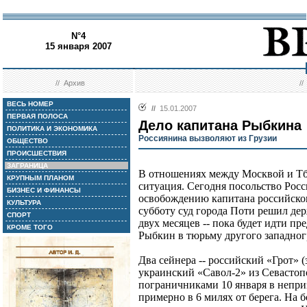
N°4
15 января 2007
//
Архив
/
ВЕСЬ НОМЕР
//
15.01.2007
ПЕРВАЯ ПОЛОСА
Дело капитана Рыбкина
ПОЛИТИКА И ЭКОНОМИКА
Россиянина вызволяют из Грузии
ОБЩЕСТВО
ПРОИСШЕСТВИЯ
ЗАГРАНИЦА
В отношениях между Москвой и Тб
КРУПНЫМ ПЛАНОМ
ситуация. Сегодня посольство Росс
БИЗНЕС И ФИНАНСЫ
освобождению капитана российског
КУЛЬТУРА
субботу суд города Поти решил дер
СПОРТ
двух месяцев -- пока будет идти п
КРОМЕ ТОГО
Рыбкин в тюрьму другого западногр
Два сейнера -- российский «Грот» 
украинский «Савол-2» из Севастоп
пограничниками 10 января в непри
примерно в 6 милях от берега. На 