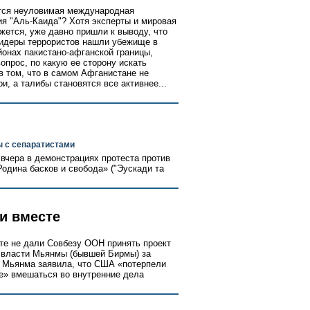
тся неуловимая международная
ия "Аль-Каида"? Хотя эксперты и мировая
ажется, уже давно пришли к выводу, что
идеры террористов нашли убежище в
йонах пакистано-афганской границы,
вопрос, по какую ее сторону искать
в том, что в самом Афганистане не
и, а талибы становятся все активнее...
 с сепаратистами
вчера в демонстрациях протеста против
Родина басков и свобода» ("Эускади та
и вместе
сте не дали Совбезу ООН принять проект
 власти Мьянмы (бывшей Бирмы) за
я Мьянма заявила, что США «потерпели
е» вмешаться во внутренние дела