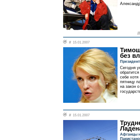
Александр
/
//
15.01.2007
Тимош
без в
Президент
Сегодня у
обратится
себе хотя
пятницу п
на закон 
государст
//
15.01.2007
Трудн
Ладен
Афганцы н
Пакистан