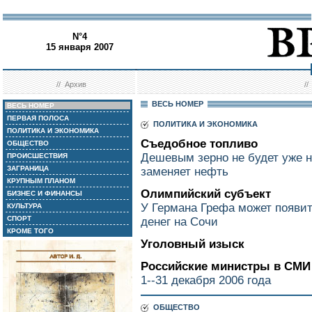
N°4
15 января 2007
//
Архив
/
ВЕСЬ НОМЕР
ВЕСЬ НОМЕР
ПЕРВАЯ ПОЛОСА
ПОЛИТИКА И ЭКОНОМИКА
ПОЛИТИКА И ЭКОНОМИКА
Съедобное топливо
ОБЩЕСТВО
Дешевым зерно не будет уже н
ПРОИСШЕСТВИЯ
ЗАГРАНИЦА
заменяет нефть
КРУПНЫМ ПЛАНОМ
Олимпийский субъект
БИЗНЕС И ФИНАНСЫ
У Германа Грефа может появи
КУЛЬТУРА
СПОРТ
денег на Сочи
КРОМЕ ТОГО
Уголовный изыск
Российские министры в СМИ
1--31 декабря 2006 года
ОБЩЕСТВО