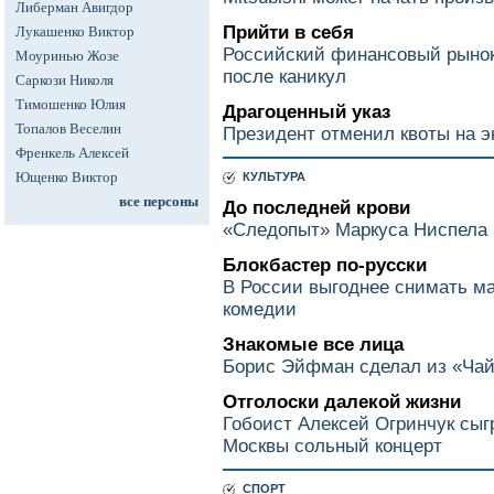
Либерман Авигдор
Прийти в себя
Лукашенко Виктор
Российский финансовый рынок
Моуринью Жозе
после каникул
Саркози Николя
Тимошенко Юлия
Драгоценный указ
Топалов Веселин
Президент отменил квоты на э
Френкель Алексей
Ющенко Виктор
КУЛЬТУРА
все персоны
До последней крови
«Следопыт» Маркуса Ниспела 
Блокбастер по-русски
В России выгоднее снимать 
комедии
Знакомые все лица
Борис Эйфман сделал из «Чай
Отголоски далекой жизни
Гобоист Алексей Огринчук сы
Москвы сольный концерт
СПОРТ