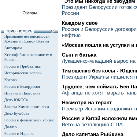
"Это мы никогда не забудем
Президент Белоруссии готов с
России
Обзоры
Каждому свое
Россия и Белоруссия договори
ТЕМЫ НОМЕРА
нефтью
Признание независимости
Абхазии и Южной Осетии
«Москва пошла на уступки и
Автопром
Сын и батька
Ксенофобия и неофашизм в
России
Лукашенко-младший вырос на 
Россия и Прибалтика
Тимошенко без косы - Ющенк
Исторические версии
Президент Украины лишился 
Косово
Труднее, чем поймать Бен Л
Россия и Белоруссия
Афганцы не хотят марать паль
Израиль и Палестина
Дело ЮКОСа
Несмотря на теракт
Защита Химкинского леса
Премьер Испании продолжит п
Дело Бульбова
Россия и Китай наложили вм
Россия и финансовый кризис
Вето на резолюцию США
Доллар
Россия и Израиль
Дело капитана Рыбкина