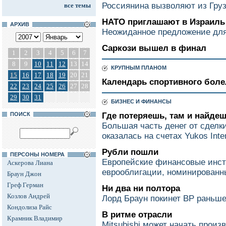
Россиянина вызволяют из Гру
все темы
НАТО приглашают в Израиль
АРХИВ
Неожиданное предложение дл
Саркози вышел в финал
1
2
3
4
5
6
7
8
9
10
11
12
13
14
КРУПНЫМ ПЛАНОМ
15
16
17
18
19
20
21
Календарь спортивного боле
22
23
24
25
26
27
28
29
30
31
БИЗНЕС И ФИНАНСЫ
ПОИСК
Где потеряешь, там и найде
Большая часть денег от сделки
оказалась на счетах Yukos Inter
Рубли пошли
ПЕРСОНЫ НОМЕРА
Европейские финансовые инс
Аскерова Лиана
еврооблигации, номинированн
Браун Джон
Греф Герман
Ни два ни полтора
Козлов Андрей
Лорд Браун покинет ВР раньше
Кондолиза Райс
В ритме отрасли
Крамник Владимир
Mitsubishi может начать прои