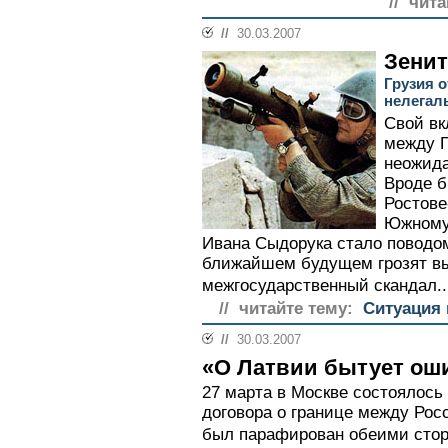
// чита
//
30.03.2007
Зенит
Грузия о
нелегал
Свой вк
между Г
неожида
Вроде б
Ростове
Южному
Ивана Сыдорука стало поводом
ближайшем будущем грозят вы
межгосударственный скандал..
// читайте тему:
Ситуация 
//
30.03.2007
«О Латвии бытует оши
27 марта в Москве состоялось
договора о границе между Росс
был парафирован обеими сторо