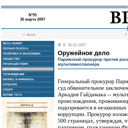
N°55
30 марта 2007
//
Архив
/
ВЕСЬ НОМЕР
//
30.03.2007
ПЕРВАЯ ПОЛОСА
Оружейное дело
ПОЛИТИКА И ЭКОНОМИКА
Парижский прокурор против рос
ОБЩЕСТВО
мультимиллионера
ПРОИСШЕСТВИЯ
ЗАГРАНИЦА
ТЕЛЕВИДЕНИЕ
БИЗНЕС И ФИНАНСЫ
Генеральный прокурор Пар
КУЛЬТУРА
суд обвинительное заключен
СПОРТ
Аркадия Гайдамака -- муль
КРОМЕ ТОГО
происхождения, проживающе
подозревается в незаконных
коррупции. Прокурор излож
500 страницах, утверждая, 
партнером, гражданином Ф