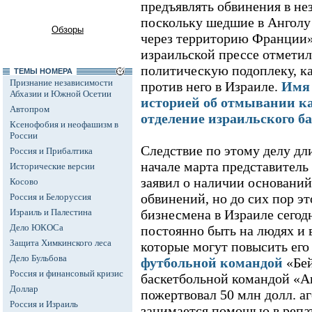
предъявлять обвинения в не
поскольку шедшие в Анголу
Обзоры
через территорию Франции»
израильской прессе отметил,
политическую подоплеку, ка
ТЕМЫ НОМЕРА
Признание независимости
против него в Израиле.
Имя 
Абхазии и Южной Осетии
историей об отмывании ка
Автопром
отделение израильского 
Ксенофобия и неофашизм в
России
Следствие по этому делу дли
Россия и Прибалтика
начале марта представитель
Исторические версии
заявил о наличии оснований
Косово
обвинений, но до сих пор эт
Россия и Белоруссия
Израиль и Палестина
бизнесмена в Израиле сегод
Дело ЮКОСа
постоянно быть на людях и 
Защита Химкинского леса
которые могут повысить его
Дело Бульбова
футбольной командой
«Бей
Россия и финансовый кризис
баскетбольной командой «А
Доллар
пожертвовал 50 млн долл. а
Россия и Израиль
занимается помощью в репа