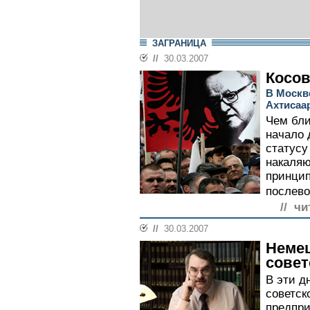
ЗАГРАНИЦА
//
30.03.2007
Косов
В Москв
Ахтисаа
Чем бли
начало 
статусу
накаляю
принцип
послево
// чи
//
30.03.2007
Немец
совет
В эти д
советск
предпри