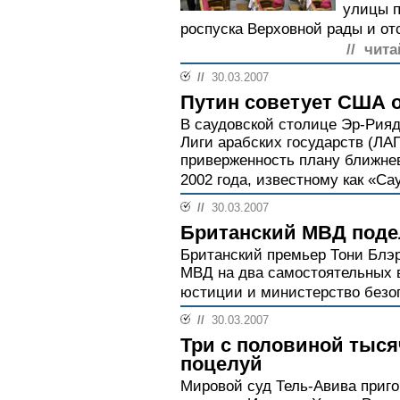
улицы п
роспуска Верховной рады и отс
// чита
//
30.03.2007
Путин советует США 
В саудовской столице Эр-Рия
Лиги арабских государств (ЛА
приверженность плану ближнев
2002 года, известному как «Са
//
30.03.2007
Британский МВД поде
Британский премьер Тони Блэр
МВД на два самостоятельных 
юстиции и министерство безоп
//
30.03.2007
Три с половиной тыся
поцелуй
Мировой суд Тель-Авива приго