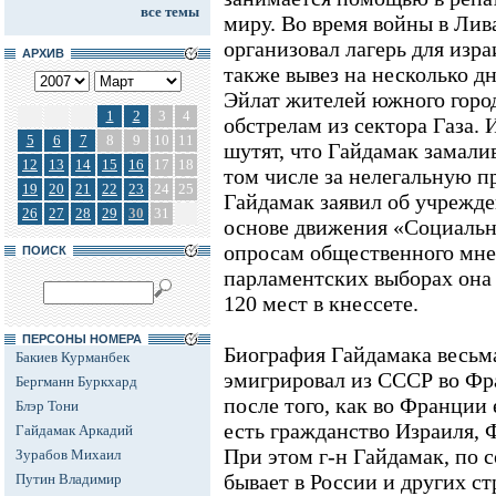
все темы
миру. Во время войны в Лив
организовал лагерь для израи
АРХИВ
также вывез на несколько д
Эйлат жителей южного город
1
2
3
4
обстрелам из сектора Газа.
5
6
7
8
9
10
11
шутят, что Гайдамак замалив
12
13
14
15
16
17
18
том числе за нелегальную п
19
20
21
22
23
24
25
Гайдамак заявил об учрежд
26
27
28
29
30
31
основе движения «Социальн
опросам общественного мне
ПОИСК
парламентских выборах она 
120 мест в кнессете.
ПЕРСОНЫ НОМЕРА
Биография Гайдамака весьма
Бакиев Курманбек
эмигрировал из СССР во Фр
Бергманн Буркхард
после того, как во Франции 
Блэр Тони
есть гражданство Израиля, 
Гайдамак Аркадий
При этом г-н Гайдамак, по
Зурабов Михаил
бывает в России и других с
Путин Владимир