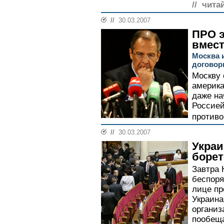
// чита
//
30.03.2007
ПРО э
вмес
Москва 
договор
Москву 
америка
даже на
Россие
противо
//
30.03.2007
Украи
борет
Завтра 
беспоря
лице пр
Украина
организ
пообещ