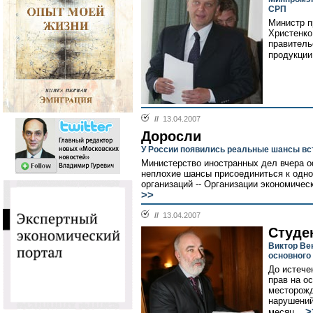
СРП
Министр п
Христенко
правитель
продукции 
//
13.04.2007
Доросли
У России появились реальные шансы вс
Министерство иностранных дел вчера о
неплохие шансы присоединиться к одн
организаций -- Организации экономическ
>>
//
13.04.2007
Студе
Виктор Ве
основного
До истече
прав на о
месторожд
нарушений
>
месяц...