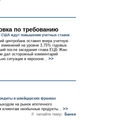
овка по требованию
и США ждут повышения учетных ставок
ий центробанк оставил вчера учетную
з изменений на уровне 3,75% годовых.
ий после заседания глава ЕЦБ Жан-
е дал осторожный комментарий
>>
ьно ситуации в еврозоне...
редиты в швейцарских франках
выходом на рынок ипотечного
>>
м клиентам необычные продукты...
// читайте тему:
Банки