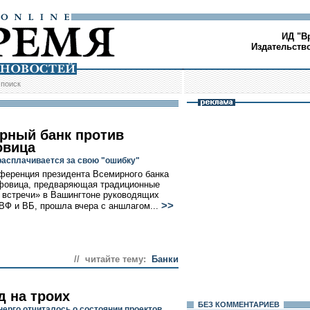
ИД "В
Издательств
/
поиск
рный банк против
вица
расплачивается за свою "ошибку"
ференция президента Всемирного банка
фовица, предваряющая традиционные
 встречи» в Вашингтоне руководящих
>>
ВФ и ВБ, прошла вчера с аншлагом...
// читайте тему:
Банки
д на троих
БЕЗ КОМMЕНТАРИЕВ
ерго отчиталось о состоянии проектов