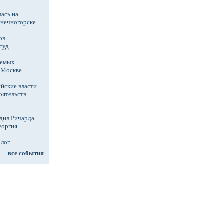
ась на
лнечногорске
ов
суд
аемых
в Москве
йские власти
оятельств
дил Ричарда
еоргия
алог
все события