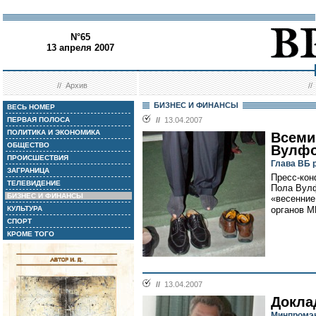
N°65
13 апреля 2007
//
Архив
/
БИЗНЕС И ФИНАНСЫ
ВЕСЬ НОМЕР
ПЕРВАЯ ПОЛОСА
//
13.04.2007
ПОЛИТИКА И ЭКОНОМИКА
Всеми
ОБЩЕСТВО
Вулфо
ПРОИСШЕСТВИЯ
Глава ВБ 
ЗАГРАНИЦА
Пресс-кон
ТЕЛЕВИДЕНИЕ
Пола Вул
БИЗНЕС И ФИНАНСЫ
«весенние
КУЛЬТУРА
органов М
СПОРТ
КРОМЕ ТОГО
//
13.04.2007
Докла
Минпромэн