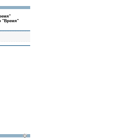
ремя"
о "Время"