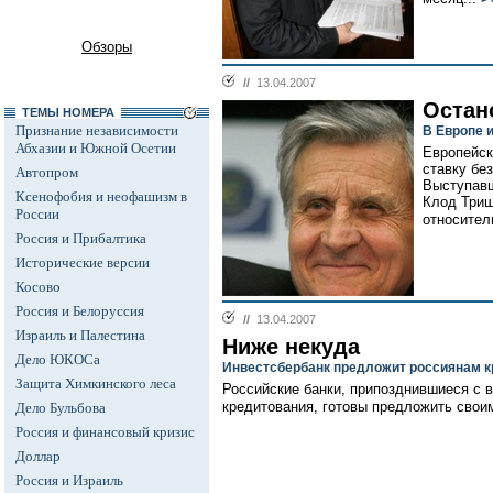
Обзоры
//
13.04.2007
Остан
ТЕМЫ НОМЕРА
Признание независимости
В Европе 
Абхазии и Южной Осетии
Европейск
ставку бе
Автопром
Выступавш
Ксенофобия и неофашизм в
Клод Триш
России
относител
Россия и Прибалтика
Исторические версии
Косово
Россия и Белоруссия
//
13.04.2007
Израиль и Палестина
Ниже некуда
Дело ЮКОСа
Инвестсбербанк предложит россиянам к
Защита Химкинского леса
Российские банки, припозднившиеся с 
кредитования, готовы предложить свои
Дело Бульбова
Россия и финансовый кризис
Доллар
Россия и Израиль