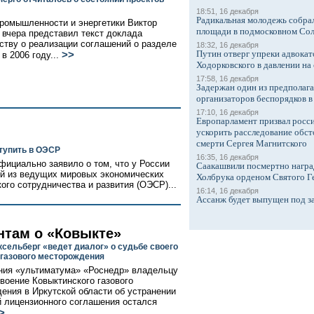
18:51, 16 декабря
Радикальная молодежь собрал
ромышленности и энергетики Виктор
площади в подмосковном Со
 вчера представил текст доклада
ству о реализации соглашений о разделе
18:32, 16 декабря
Путин отверг упреки адвокат
>>
в 2006 году...
Ходорковского в давлении на 
17:58, 16 декабря
Задержан один из предполаг
организаторов беспорядков 
17:10, 16 декабря
Европарламент призвал росси
ускорить расследование обст
смерти Сергея Магнитского
тупить в ОЭСР
16:35, 16 декабря
фициально заявило о том, что у России
Саакашвили посмертно награ
ой из ведущих мировых экономических
Холбрука орденом Святого Г
ого сотрудничества и развития (ОЭСР)...
16:14, 16 декабря
Ассанж будет выпущен под з
нтам о «Ковыкте»
ксельберг «ведет диалог» о судьбе своего
 газового месторождения
ния «ультиматума» «Роснедр» владельцу
своение Ковыктинского газового
ения в Иркутской области об устранении
 лицензионного соглашения остался
>