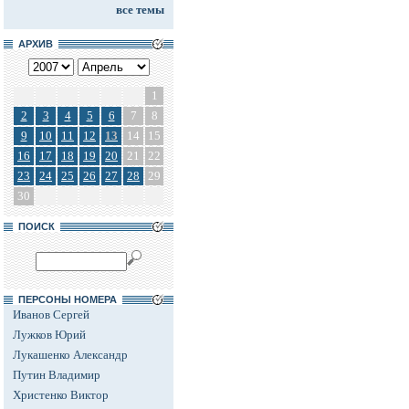
все темы
АРХИВ
1
2
3
4
5
6
7
8
9
10
11
12
13
14
15
16
17
18
19
20
21
22
23
24
25
26
27
28
29
30
ПОИСК
ПЕРСОНЫ НОМЕРА
Иванов Сергей
Лужков Юрий
Лукашенко Александр
Путин Владимир
Христенко Виктор