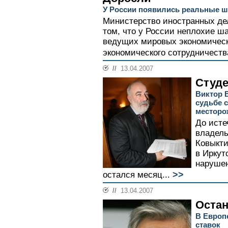
У России появились реальные ш
Министерство иностранных де
том, что у России неплохие ш
ведущих мировых экономическ
экономического сотрудничеств
//
13.04.2007
Студе
Виктор 
судьбе с
месторо
До исте
владель
Ковыкти
в Иркут
нарушен
>>
остался месяц...
//
13.04.2007
Остан
В Европ
ставок