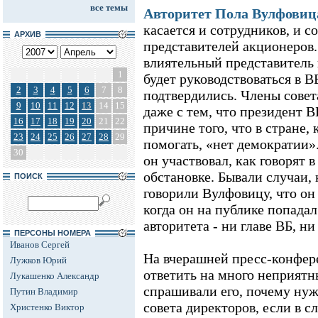
все темы
Авторитет Пола Вулфовиц
касается и сотрудников, и со
АРХИВ
представителей акционеров.
влиятельный представител
1
будет руководствоваться в 
2
3
4
5
6
7
8
подтвердились. Члены совет
9
10
11
12
13
14
15
даже с тем, что президент 
16
17
18
19
20
21
22
причине того, что в стране,
23
24
25
26
27
28
29
помогать, «нет демократии».
30
он участвовал, как говорят 
обстановке. Бывали случаи,
ПОИСК
говорили Вулфовицу, что он
когда он на публике попадал
авторитета - ни главе ВБ, ни
ПЕРСОНЫ НОМЕРА
Иванов Сергей
На вчерашней пресс-конфе
Лужков Юрий
ответить на много неприят
Лукашенко Александр
спрашивали его, почему ну
Путин Владимир
совета директоров, если в 
Христенко Виктор