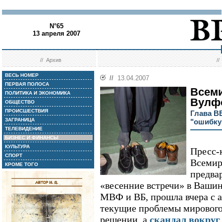
N°65
13 апреля 2007
//
Архив
/
ВЕСЬ НОМЕР
//
13.04.2007
ПЕРВАЯ ПОЛОСА
Всеми
ПОЛИТИКА И ЭКОНОМИКА
Вулф
ОБЩЕСТВО
ПРОИСШЕСТВИЯ
Глава В
ЗАГРАНИЦА
"ошибку
ТЕЛЕВИДЕНИЕ
БИЗНЕС И ФИНАНСЫ
КУЛЬТУРА
Пресс-
СПОРТ
Всемир
КРОМЕ ТОГО
предва
«весенние встречи» в Ваши
МВФ и ВБ, прошла вчера с 
текущие проблемы мирового 
решении, а
скандал вокруг