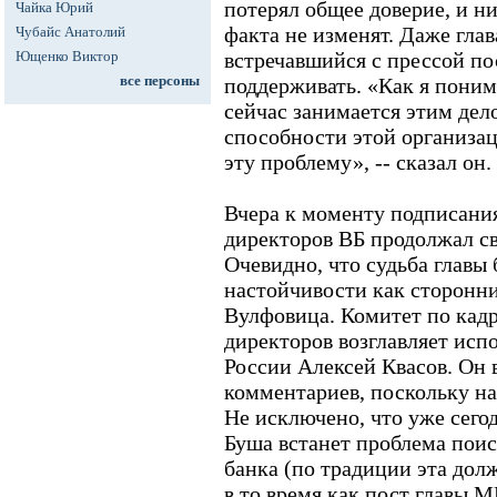
потерял общее доверие, и н
Чайка Юрий
факта не изменят. Даже гла
Чубайс Анатолий
Ющенко Виктор
встречавшийся с прессой пос
все персоны
поддерживать. «Как я поним
сейчас занимается этим дел
способности этой организа
эту проблему», -- сказал он.
Вчера к моменту подписания
директоров ВБ продолжал св
Очевидно, что судьба главы 
настойчивости как сторонни
Вулфовица. Комитет по кадр
директоров возглавляет исп
России Алексей Квасов. Он 
комментариев, поскольку на
Не исключено, что уже сего
Буша встанет проблема поис
банка (по традиции эта дол
в то время как пост главы М