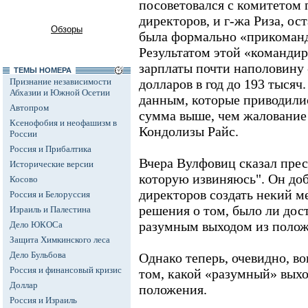
посоветовался с комитетом 
директоров, и г-жа Риза, ост
Обзоры
была формально «прикоманд
Результатом этой «команди
зарплаты почти наполовину -
ТЕМЫ НОМЕРА
Признание независимости
долларов в год до 193 тыся
Абхазии и Южной Осетии
данным, которые приводилис
Автопром
сумма выше, чем жалование
Ксенофобия и неофашизм в
Кондолизы Райс.
России
Россия и Прибалтика
Вчера Вулфовиц сказал прес
Исторические версии
которую извиняюсь". Он доб
Косово
директоров создать некий м
Россия и Белоруссия
решения о том, было ли дост
Израиль и Палестина
разумным выходом из полож
Дело ЮКОСа
Защита Химкинского леса
Дело Бульбова
Однако теперь, очевидно, во
Россия и финансовый кризис
том, какой «разумный» выхо
Доллар
положения.
Россия и Израиль