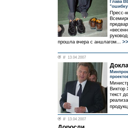
Глава В
"ошибку
Пресс-к
Всемирн
предва
«весенн
руковод
>
прошла вчера с аншлагом...
//
13.04.2007
Докла
Минпром
проекто
Министр
Виктор 
текст д
реализа
продукци
//
13.04.2007
Доросли