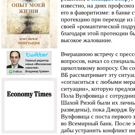
известно, на днях профсоюз
его в фаворитизме: в банке 
протекцию при переходе из
своей «романтической подру
благодаря этой протекции б
высокое жалование.
Вчерашнюю встречу с пресс
вопросов, начал со специаль
щекотливому вопросу. Он со
ВБ рассматривает эту ситуац
«согласиться с любыми мер
ситуации», которую предло
Пола Вулфовица с сотрудни
Шахой Ризой были их личным
разведены), пока Джордж Б
Вулфовица с поста первог
во Всемирный банк. После эт
дабы устранить конфликт и