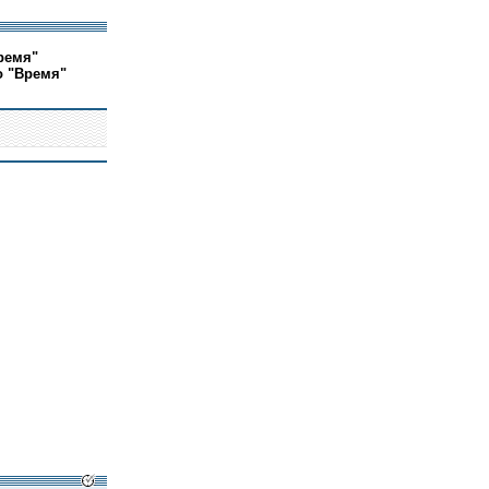
ремя"
о "Время"