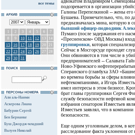
адвокатом Владимиром Семенцовы
все темы
подозревается в организации убийс
Галины Перепелкиной -- жены его
АРХИВ
Бушаева. Примечательно, что, по 
предназначалась мина, которую в с
бывший офицер-подводник Алек
1
2
3
4
5
6
7
Пуманэ (после задержания его насм
8
9
10
11
12
13
14
«Пресненском» ОВД Москвы) входи
группировки
, которая специализи
15
16
17
18
19
20
21
Сейчас в Мосгорсуде проходят слу
22
23
24
25
26
27
28
Они обвиняются в том числе в уби
29
30
31
предпринимателей -- Салавата Гай
Ново-Уфимского нефтеперерабатыв
ПОИСК
Сперанского (главбуха ЗАО «Башне
во времена борьбы за сферы влиян
нефтекомпаниями, а Игорь Изместь
имел интересы в этом бизнесе. Кр
ПЕРСОНЫ НОМЕРА
брат главы группировки Сергея Фин
Али аль-Наими
службу безопасности нефтяной ко
Аскерова Лиана
избрания сенатором Изместьев явля
Изместьев заявлял, что в компании
Бабурин Сергей
безопасности.
Бен Бернанке
Буш Джордж-младший
Еще одним уголовным делом, в кот
Валуев Николай
расследование факта уклонения от 