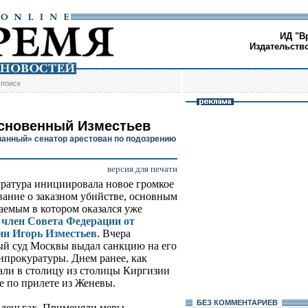
ИД "В
Издательств
/
поиск
сновенный Изместьев
анный» сенатор арестован по подозрению
е
версия для печати
ратура инициировала новое громкое
вание о заказном убийстве, основным
аемым в котором оказался уже
член Совета Федерации от
и Игорь Изместьев
. Вчера
й суд Москвы выдал санкцию на его
енпрокуратуры. Днем ранее, как
вали в столицу из столицы Киргизии
же по прилете из Женевы.
БЕЗ КОМMЕНТАРИЕВ
о деньгах. Применяли меры