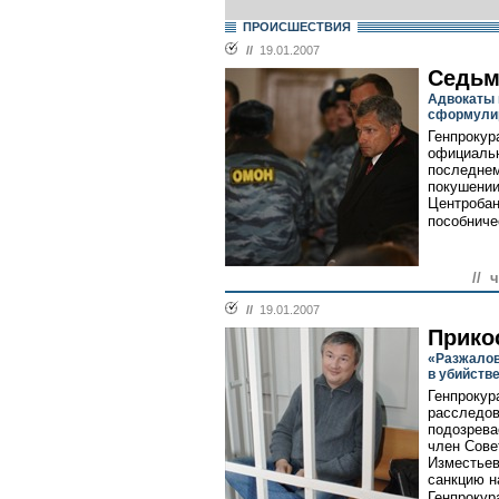
ПРОИСШЕСТВИЯ
//
19.01.2007
Седьм
Адвокаты 
сформулир
Генпрокур
официальн
последнем
покушении
Центробан
пособничес
// 
//
19.01.2007
Прико
«Разжалов
в убийств
Генпрокур
расследов
подозрева
член Сове
Изместьев
санкцию н
Генпрокур