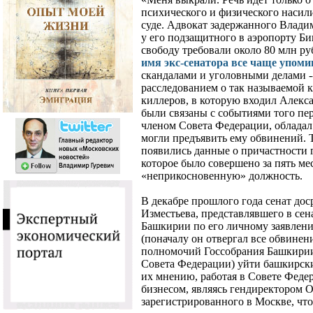
психического и физического насили
суде. Адвокат задержанного Влади
у его подзащитного в аэропорту Б
свободу требовали около 80 млн руб
имя экс-сенатора все чаще упоми
скандалами и уголовными делами -- 
расследованием о так называемой 
киллеров, в которую входил Алекс
были связаны с событиями того пер
членом Совета Федерации, обладал
могли предъявить ему обвинений. 
появились данные о причастности 
которое было совершено за пять ме
«неприкосновенную» должность.
В декабре прошлого года сенат до
Изместьева, представлявшего в сен
Башкирии по его личному заявлени
(поначалу он отвергал все обвинен
полномочий Госсобрания Башкирии
Совета Федерации) уйти башкирски
их мнению, работая в Совете Феде
бизнесом, являясь гендиректором 
зарегистрированного в Москве, что