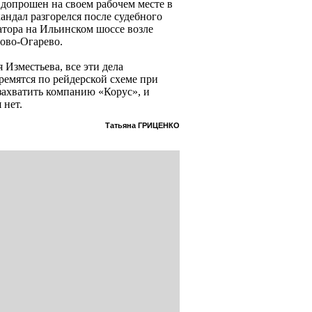
 допрошен на своем рабочем месте в
скандал разгорелся после судебного
атора на Ильинском шоссе возле
ово-Огарево.
 Изместьева, все эти дела
емятся по рейдерской схеме при
захватить компанию «Корус», и
 нет.
Татьяна ГРИЦЕНКО