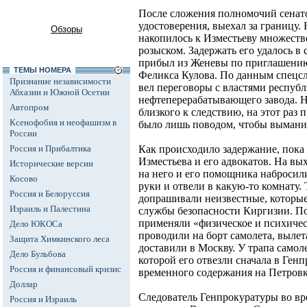
После сложения полномочий сенатор
удостоверения, выехал за границу. 
Обзоры
накопилось к Изместьеву множеств
розыском. Задержать его удалось в 
прибыл из Женевы по приглашению
ТЕМЫ НОМЕРА
Феликса Кулова. По данным спецсл
Признание независимости
вел переговоры с властями респуб
Абхазии и Южной Осетии
нефтеперерабатывающего завода. Н
Автопром
близкого к следствию, на этот раз 
Ксенофобия и неофашизм в
было лишь поводом, чтобы выманит
России
Россия и Прибалтика
Как происходило задержание, пока 
Изместьева и его адвокатов. На вы
Исторические версии
на него и его помощника набросил
Косово
руки и отвели в какую-то комнату. 
Россия и Белоруссия
допрашивали неизвестные, которы
Израиль и Палестина
службы безопасности Киргизии. По
применяли «физическое и психичес
Дело ЮКОСа
проводили на борт самолета, вылет
Защита Химкинского леса
доставили в Москву. У трапа самол
Дело Бульбова
которой его отвезли сначала в Генп
Россия и финансовый кризис
временного содержания на Петровке
Доллар
Следователь Генпрокуратуры во вр
Россия и Израиль