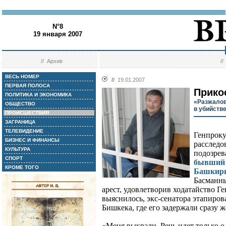
N°8
19 января 2007
//
Архив
/
ВЕСЬ НОМЕР
//
19.01.2007
ПЕРВАЯ ПОЛОСА
Прико
ПОЛИТИКА И ЭКОНОМИКА
«Разжалов
ОБЩЕСТВО
в убийств
ПРОИСШЕСТВИЯ
ЗАГРАНИЦА
ТЕЛЕВИДЕНИЕ
Генпроку
БИЗНЕС И ФИНАНСЫ
расследо
КУЛЬТУРА
подозрев
СПОРТ
бывший 
КРОМЕ ТОГО
Башкири
Басманны
арест, удовлетворив ходатайство Г
выяснилось, экс-сенатора этапиро
Бишкека, где его задержали сразу 
«Меня выкрали. Речь идет только 