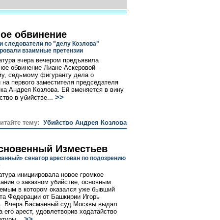
ое обвинение
и следователи по "делу Козлова"
овали взаимные претензии
атура вчера вечером предъявила
ое обвинение Лиане Аскеровой --
у, седьмому фигуранту дела о
 на первого заместителя председателя
ка Андрея Козлова. Ей вменяется в вину
>>
тво в убийстве...
читайте тему:
Убийство Андрея Козлова
сновенный Изместьев
анный» сенатор арестован по подозрению
е
атура инициировала новое громкое
ание о заказном убийстве, основным
емым в котором оказался уже бывший
та Федерации от Башкирии Игорь
. Вчера Басманный суд Москвы выдал
а его арест, удовлетворив ходатайство
>>
атуры...