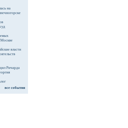
ась на
лнечногорске
ов
суд
аемых
в Москве
йские власти
оятельств
дил Ричарда
еоргия
алог
все события