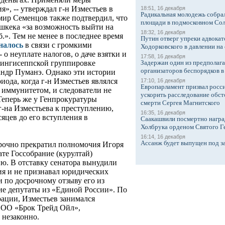
я», -- утверждал г-н Изместьев в
18:51, 16 декабря
Радикальная молодежь собрал
мир Семенцов также подтвердил, что
площади в подмосковном Со
ишкека «за возможность выйти на
18:32, 16 декабря
.». Тем не менее в последнее время
Путин отверг упреки адвокат
налось
в связи с громкими
Ходорковского в давлении на 
о неуплате налогов, о даче взятки и
17:58, 16 декабря
Задержан один из предполаг
кингисеппской группировке
организаторов беспорядков 
андр Пуманэ. Однако эти истории
иода, когда г-н Изместьев являлся
17:10, 16 декабря
Европарламент призвал росси
 иммунитетом, и следователи не
ускорить расследование обст
Теперь же у Генпрокуратуры
смерти Сергея Магнитского
г-на Изместьева к преступлению,
16:35, 16 декабря
сяцев до его вступления в
Саакашвили посмертно награ
Холбрука орденом Святого Г
16:14, 16 декабря
Ассанж будет выпущен под з
срочно прекратил полномочия Игоря
ате Госсобрание (курултай)
ю. В отставку сенатора вынудили
ия и не признавал юридических
 по досрочному отзыву его из
е депутаты из «Единой России». По
рации, Изместьев занимался
ООО «Брок Трейд Ойл»,
 незаконно.