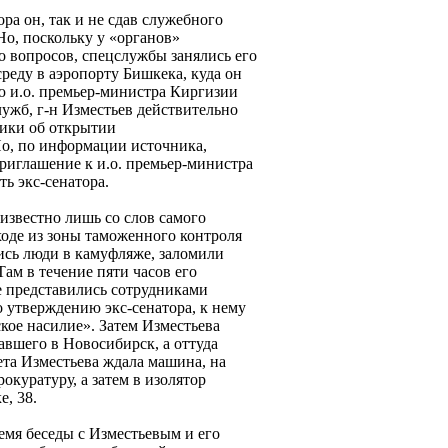
а он, так и не сдав служебного
Но, поскольку у «органов»
о вопросов, спецслужбы занялись его
среду в аэропорту Бишкека, куда он
 и.о. премьер-министра Киргизии
ужб, г-н Изместьев действительно
лики об открытии
о, по информации источника,
приглашение к и.о. премьер-министра
ь экс-сенатора.
известно лишь со слов самого
ходе из зоны таможенного контроля
ись люди в камуфляже, заломили
Там в течение пяти часов его
е представились сотрудниками
 утверждению экс-сенатора, к нему
кое насилие». Затем Изместьева
авшего в Новосибирск, а оттуда
ета Изместьева ждала машина, на
рокуратуру, а затем в изолятор
, 38.
емя беседы с Изместьевым и его