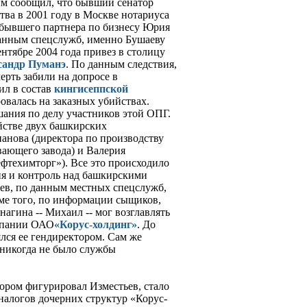
м сообщил, что бывший сенатор
тва в 2001 году в Москве нотариуса
 бывшего партнера по бизнесу Юрия
данным спецслужб, именно Бушаеву
ентябре 2004 года привез в столицу
сандр Пуманэ
. По данным следствия,
ерть забили на допросе в
л в состав
кингисеппской
ровалась на заказных убийствах.
шания по делу участников этой ОПГ.
йстве двух башкирских
нанова (директора по производству
ающего завода) и Валерия
фтехимторг»). Все это происходило
ия и контроль над башкирскими
ев, по данным местных спецслужб,
оме того, по информации сыщиков,
агина -- Михаил -- мог возглавлять
мпании ОАО
«Корус-холдинг»
. До
лся ее гендиректором. Сам же
 никогда не было службы
ором фигурировал Изместьев, стало
налогов дочерних структур «Корус-