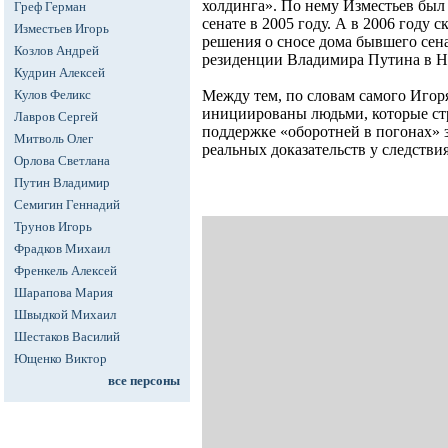
холдинга». По нему Изместьев был
Греф Герман
сенате в 2005 году. А в 2006 году 
Изместьев Игорь
решения о сносе дома бывшего сен
Козлов Андрей
резиденции Владимира Путина в Н
Кудрин Алексей
Кулов Феликс
Между тем, по словам самого Игоря
инициированы людьми, которые стр
Лавров Сергей
поддержке «оборотней в погонах» 
Митволь Олег
реальных доказательств у следствия
Орлова Светлана
Путин Владимир
Семигин Геннадий
Трунов Игорь
Фрадков Михаил
Френкель Алексей
Шарапова Мария
Швыдкой Михаил
Шестаков Василий
Ющенко Виктор
все персоны