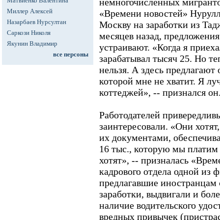
Матвиенко Валентина
немногочисленных мигранто
Миллер Алексей
«Времени новостей» Нурулл
Назарбаев Нурсултан
Москву на заработки из Тад
Саркози Николя
месяцев назад, предложения
Якунин Владимир
устраивают. «Когда я приеха
все персоны
зарабатывал тысяч 25. Но те
нельзя. А здесь предлагают 
которой мне не хватит. Я лу
коттеджей», -- признался он
Работодателей привередливы
заинтересовали. «Они хотят
их документами, обеспечива
16 тыс., которую мы платим 
хотят», -- призналась «Вре
кадрового отдела одной из 
предлагавшие иностранцам
заработки, выдвигали и боле
наличие водительского удос
вредных привычек (пристра