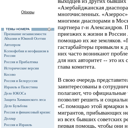
выходцев из других бывших
«Азербайджанская диаспора 
Обзоры
многочисленных. «Азеррос»
многими диаспорами в Москв
партнера г-н Александров. 
ТЕМЫ НОМЕРА
приезжих к жизни в России 
Признание независимости
Абхазии и Южной Осетии
помощью их же земляков. 
Автопром
гастарбайтеры привыкли к др
Ксенофобия и неофашизм в
них часто возникают пробле
России
для них авторитет -- это их
Россия и Прибалтика
глава комитета.
Исторические версии
Косово
В свою очередь представите
Россия и Белоруссия
заинтересованы в сотруднич
Израиль и Палестина
полагают, что официальные
Дело ЮКОСа
позволят решить и социальн
Защита Химкинского леса
«С помощью этой ярмарки 
Дело Бульбова
мигрантов, прибывающих не
Россия и финансовый кризис
из всех бывших советских р
Доллар
Россия и Израиль
первая помощь, чтобы они н