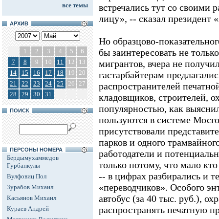
все темы
встречались тут со своими 
лицу», -- сказал президент
АРХИВ
Но образцово-показательног
бы заинтересовать не тольк
1
2
3
4
5
6
7
8
9
10
11
12
13
мигрантов, вчера не получил
14
15
16
17
18
19
20
гастарбайтерам предлагалис
21
22
23
24
25
26
27
распространителей печатной
28
29
30
31
кладовщиков, строителей, о
популярностью, как выясни
ПОИСК
пользуются в системе Мосго
присутствовали представит
парков и одного трамвайног
ПЕРСОНЫ НОМЕРА
работодатели и потенциаль
Бердымухаммедов
только потому, что мало кт
Гурбанкулы
-- в цифрах разбирались и т
Вулфовиц Пол
«переводчиков». Особого эн
Зурабов Михаил
автобус (за 40 тыс. руб.), ох
Касьянов Михаил
распространять печатную пр
Кураев Андрей