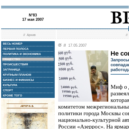
N°83
17 мая 2007
//
Архив
/
ВЕСЬ НОМЕР
//
17.05.2007
ПЕРВАЯ ПОЛОСА
Не со
ПОЛИТИКА И ЭКОНОМИКА
Запросы
ОБЩЕСТВО
совпада
ПРОИСШЕСТВИЯ
работод
ЗАГРАНИЦА
КРУПНЫМ ПЛАНОМ
БИЗНЕС И ФИНАНСЫ
КУЛЬТУРА
Миф о 
СПОРТ
развеял
КРОМЕ ТОГО
котора
комитетом межрегиональных
политики города Москвы со
национально-культурной ав
России «Азеррос». На ярмар