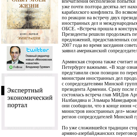
впечатления бесполезной попытки 
уже почти полтора десятка лет нах
карабахского конфликта. Во всяком
по реакции на встречу двух презид
иностранных дел и международных
ОБСЕ. «Встреча прошла в констру
Президенты решили продолжать пе
предложений, предоставленных соп
2007 года во время заседания сове
заявил американский сопредседате
Армянская сторона также считает и
Петербурге важными. «В ходе озна
представили свои позиции по пере
министрам иностранных дел продо
с сопредседателями Минской группы
президента Армении. Сразу после 
состоялась встреча глав МИДов А
Налбандяна и Эльмара Мамедьярова
они сообщили, что в конце июня «с
министров иностранных дел» может
регион сопредседателей Минской 
По уже сложившейся традиции сто
армяно-азербайджанских переговор