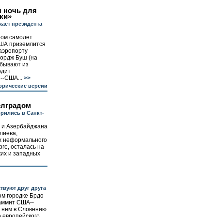
 ночь для
ки»
ает президента
ром самолет
ША приземлится
аэропорту
жордж Буш (на
ибывают из
одит
--США...
>>
орические версии
елградом
рились в Санкт-
 и Азербайджана
лиева,
ах неформального
ге, осталась на
их и западных
твуют друг друга
ом городке Брдо
аммит США--
в нем в Словению
о европейского