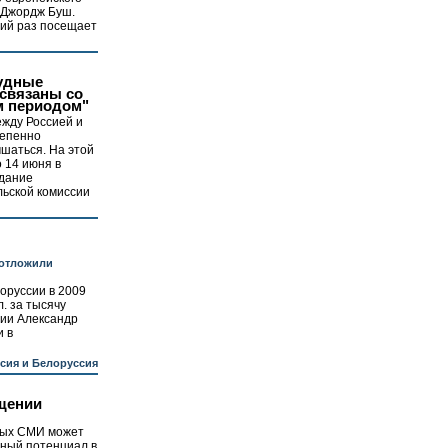
 Джордж Буш.
ний раз посещает
удные
связаны со
м периодом"
жду Россией и
епенно
шаться. На этой
о 14 июня в
едание
льской комиссии
 отложили
лоруссии в 2009
. за тысячу
сии Александр
и в
сия и Белоруссия
щении
вых СМИ может
тный потенциал в