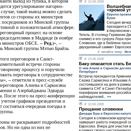
найти выход из тупика, в котором
//
10.06.2008
одится урегулирование нагорно-
Волшебная
«хромой ут
 случае, такой вывод можно сделать
Европа провож
ентов со стороны их министров
Буша
 посредников из Минской группы
Сегодня вече
президента С
ктивной и положительной атмосфере.
в берлинском 
реговорный процесс на основе
Тегель. В столицу Германии Д
редседателями в Мадриде (в ноябре
снимке) и его супруга Лора пр
та министров ОБСЕ. --
Ред.
)», --
Словении, где в Любляне прох
двухдневный саммит Евросоюз
ль Минской группы Мэтью Брайза.
// читайте тему:
Ист
тоги переговоров в Санкт-
//
10.06.2008
Баку опасается стать Б
комительной встречи стороны
О чем Алиев и Саркисян догово
говорному процессу и поручили
Петербурге
лжить переговоры в сотрудничестве
Встреча президентов Армении
», -- отметили в пресс-службе
Сержа Саркисяна и Ильхама А
состоявшаяся на днях в рамк
переговоров Алиева и Саркисяна
саммита СНГ в Санкт-Петербур
рмении и Азербайджана Эдварда
периферии внимания российск
. После этого на пресс-конференции
наблюдателей...
>>
 учетом графиков президентов и
//
10.06.2008
 состояться очередная поездка в
Прощание словенки
группы.
Джордж Буш и Евросоюз напутс
Сегодня в словенском курортн
роны не раскрывают подробностей
завершит работу очередной с
Евросоюз. Вчера для участия 
ов. Но ни одна из них не
в рамках своего шестидневног