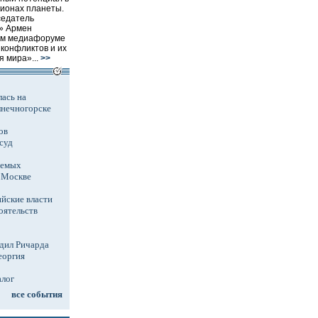
гионах планеты.
седатель
» Армен
ом медиафоруме
конфликтов и их
 мира»...
>>
ась на
лнечногорске
ов
суд
аемых
в Москве
йские власти
оятельств
дил Ричарда
еоргия
алог
все события