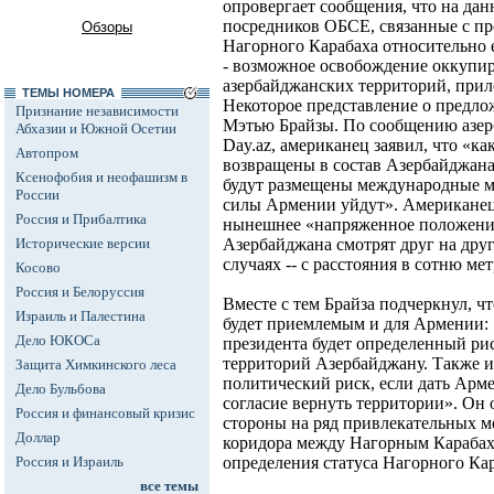
опровергает сообщения, что на да
посредников ОБСЕ, связанные с п
Обзоры
Нагорного Карабаха относительно е
- возможное освобождение оккуп
азербайджанских территорий, при
ТЕМЫ НОМЕРА
Некоторое представление о предло
Признание независимости
Мэтью Брайзы. По сообщению азер
Абхазии и Южной Осетии
Day.az, американец заявил, что «ка
Автопром
возвращены в состав Азербайджана
Ксенофобия и неофашизм в
будут размещены международные м
России
силы Армении уйдут». Американец 
Россия и Прибалтика
нынешнее «напряженное положение
Исторические версии
Азербайджана смотрят друг на друг
случаях -- с расстояния в сотню мет
Косово
Россия и Белоруссия
Вместе с тем Брайза подчеркнул, чт
Израиль и Палестина
будет приемлемым и для Армении: «
Дело ЮКОСа
президента будет определенный риск
территорий Азербайджану. Также и
Защита Химкинского леса
политический риск, если дать Арме
Дело Бульбова
согласие вернуть территории». Он
Россия и финансовый кризис
стороны на ряд привлекательных мо
Доллар
коридора между Нагорным Карабах
Россия и Израиль
определения статуса Нагорного Кар
все темы