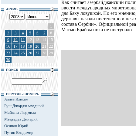
Как считает азербайджанский поли
ввести международных миротворцев
АРХИВ
для Баку ловушкой. По его мнению
державы начали постепенно и неза
состава Сербии». Официальной реа
1
Мэтью Брайзы пока не поступало.
2
3
4
5
6
7
8
9
10
11
12
13
14
15
16
17
18
19
20
21
22
23
24
25
26
27
28
29
30
ПОИСК
ПЕРСОНЫ НОМЕРА
Алиев Ильхам
Буш Джордж-младший
Майкова Людмила
Медведев Дмитрий
Осипов Юрий
Путин Владимир