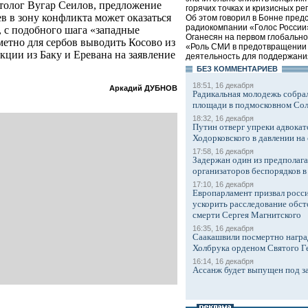
толог Вугар Сеилов, предложение
горячих точках и кризисных ре
 в зону конфликта может оказаться
Об этом говорил в Бонне пред
радиокомпании «Голос России
, с подобного шага «западные
Оганесян на первом глобальн
метно для сербов выводить Косово из
«Роль СМИ в предотвращении 
кции из Баку и Еревана на заявление
деятельность для поддержания
БЕЗ КОМMЕНТАРИЕВ
18:51, 16 декабря
Аркадий ДУБНОВ
Радикальная молодежь собрал
площади в подмосковном Со
18:32, 16 декабря
Путин отверг упреки адвокат
Ходорковского в давлении на 
17:58, 16 декабря
Задержан один из предполаг
организаторов беспорядков 
17:10, 16 декабря
Европарламент призвал росси
ускорить расследование обст
смерти Сергея Магнитского
16:35, 16 декабря
Саакашвили посмертно награ
Холбрука орденом Святого Г
16:14, 16 декабря
Ассанж будет выпущен под з