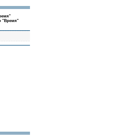
ремя"
о "Время"