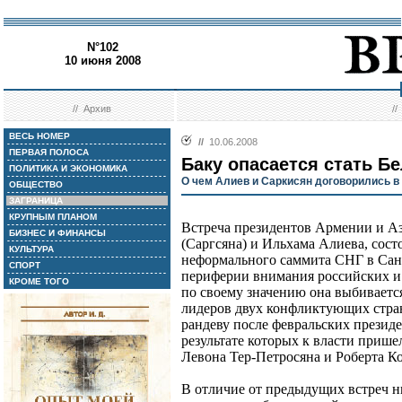
N°102
10 июня 2008
//
Архив
/
ВЕСЬ НОМЕР
//
10.06.2008
ПЕРВАЯ ПОЛОСА
Баку опасается стать Б
ПОЛИТИКА И ЭКОНОМИКА
О чем Алиев и Саркисян договорились в
ОБЩЕСТВО
ЗАГРАНИЦА
КРУПНЫМ ПЛАНОМ
Встреча президентов Армении и А
БИЗНЕС И ФИНАНСЫ
(Саргсяна) и Ильхама Алиева, сост
КУЛЬТУРА
неформального саммита СНГ в Санк
СПОРТ
периферии внимания российских и
КРОМЕ ТОГО
по своему значению она выбивается
лидеров двух конфликтующих стран.
рандеву после февральских презид
результате которых к власти прише
Левона Тер-Петросяна и Роберта К
В отличие от предыдущих встреч 