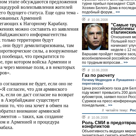
нном этапе обсуждаются предложения
турне прибыл президент США
роцедурой волеизъявления жителей
Хозяин Белого Дома в послед
подобный форум...
>>
го будущего статуса. Еще одна тема -
ированных Арменией
//
10.06.2008
легающих к Нагорному Карабаху.
"Самые тр
проблемы 
жениях можно составить из заявления
сталински
байджанского информагентства
Отношения ме
к только территории будут
Польшей пост
, они будут демилитаризованы, там
начинают улуч
неделе с 12 п
иротворческие силы, а вооруженные
Варшаве пройдет первое зас
пообещал, что прекратится то
возобновленной российско-по
, при котором войска Армении и
по трудным вопросам...
>>
а через минные поля, а в некоторых
//
10.06.2008
ров».
Газ по расчету
Почему Медведев и Лукашенко
о соглашения не будет, если оно не
переговоры
Цена российского газа для Бе
Я согласен, что для армянского
году может превысить 200 долл
, если он даст согласие на возврат
кубометров, заявил посол Рос
 в Азербайджане существует
Суриков на пресс-конференци
нии то, что она хочет в обмен на
понедельник...
>>
// читайте тему:
Рос
 обратил внимание армянской
ментов -- таких, как создание
//
10.06.2008
ом и Арменией и процедура
Роль СМИ в предотвра
конфликтов
абаха.
Объективность ведущих миро
значительно снизить конфлик