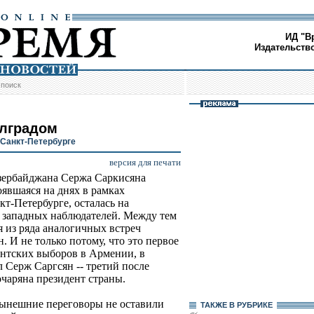
ИД "В
Издательств
/
поиск
елградом
 Санкт-Петербурге
версия для печати
зербайджана Сержа Саркисяна
оявшаяся на днях в рамках
т-Петербурге, осталась на
 западных наблюдателей. Между тем
 из ряда аналогичных встреч
 И не только потому, что это первое
ентских выборов в Армении, в
л Серж Саргсян -- третий после
очаряна президент страны.
нынешние переговоры не оставили
ТАКЖЕ В РУБРИКЕ