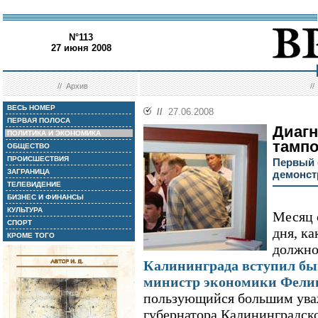
N°113
27 июня 2008
//
Архив
/
ВЕСЬ НОМЕР
//
27.06.2008
ПЕРВАЯ ПОЛОСА
Диагн
ПОЛИТИКА И ЭКОНОМИКА
тамп
ОБЩЕСТВО
ПРОИСШЕСТВИЯ
Первый 
ЗАГРАНИЦА
демонст
ТЕЛЕВИДЕНИЕ
БИЗНЕС И ФИНАНСЫ
КУЛЬТУРА
Месяц 
СПОРТ
дня, ка
КРОМЕ ТОГО
должн
Калининграда вступил б
министр экономики Фели
пользующийся большим ува
губернатора Калининградско