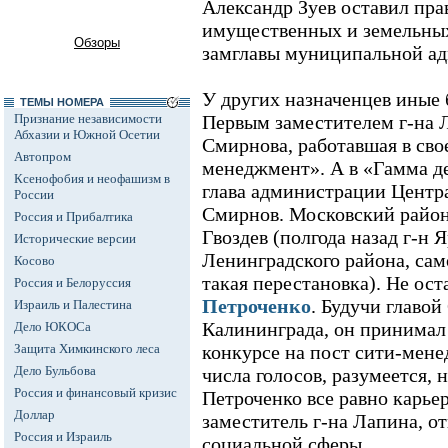
Александр Зуев оставил пр
имущественных и земельны
Обзоры
замглавы муниципальной а
У других назначенцев иные 
ТЕМЫ НОМЕРА
Признание независимости
Первым заместителем г-на 
Абхазии и Южной Осетии
Смирнова, работавшая в сво
Автопром
менеджмент». А в «Гамма д
Ксенофобия и неофашизм в
глава администрации Центр
России
Смирнов. Московский район
Россия и Прибалтика
Гвоздев (полгода назад г-н 
Исторические версии
Ленинградского района, само
Косово
такая перестановка). Не ост
Россия и Белоруссия
Петроченко
. Будучи главой
Израиль и Палестина
Калининграда, он принимал
Дело ЮКОСа
Защита Химкинского леса
конкурсе на пост сити-мене
Дело Бульбова
числа голосов, разумеется, н
Россия и финансовый кризис
Петроченко все равно карьер
Доллар
заместитель г-на Лапина, от
Россия и Израиль
социальной сферы.