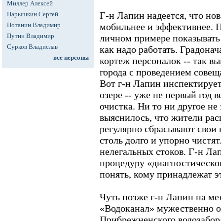
Миллер Алексей
Г-н Лапин надеется, что нов
Нарышкин Сергей
Потанин Владимир
мобильнее и эффективнее. 
Путин Владимир
личном примере показывать
Сурков Владислав
как надо работать. Градонач
все персоны
кортеж персоналок -- так в
города с проведением совещ
Вот г-н Лапин инспектируе
озере -- уже не первый год 
очистка. Ни то ни другое н
выяснилось, что жители ра
регулярно сбрасывают свои 
столь долго и упорно чистя
нелегальных стоков. Г-н Ла
процедуру «диагностическо
понять, кому принадлежат э
Чуть позже г-н Лапин на м
«Водоканал» мужественно о
Прибрежненского водозабора