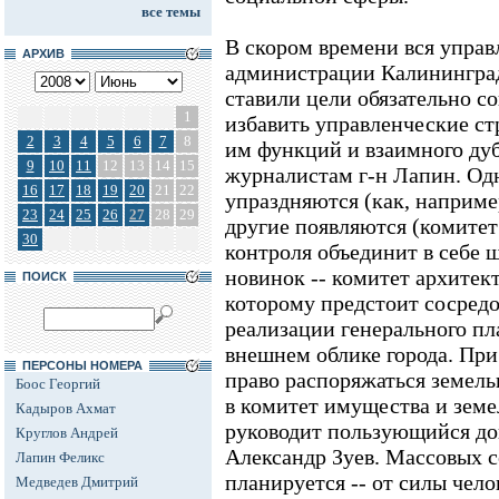
все темы
В скором времени вся управ
АРХИВ
администрации Калининград
ставили цели обязательно со
1
избавить управленческие ст
2
3
4
5
6
7
8
им функций и взаимного дуб
9
10
11
12
13
14
15
журналистам г-н Лапин. Од
16
17
18
19
20
21
22
упраздняются (как, наприме
23
24
25
26
27
28
29
другие появляются (комитет
30
контроля объединит в себе 
новинок -- комитет архитек
ПОИСК
которому предстоит сосред
реализации генерального пл
внешнем облике города. При
ПЕРСОНЫ НОМЕРА
право распоряжаться земель
Боос Георгий
в комитет имущества и земе
Кадыров Ахмат
руководит пользующийся до
Круглов Андрей
Александр Зуев. Массовых 
Лапин Феликс
планируется -- от силы чело
Медведев Дмитрий