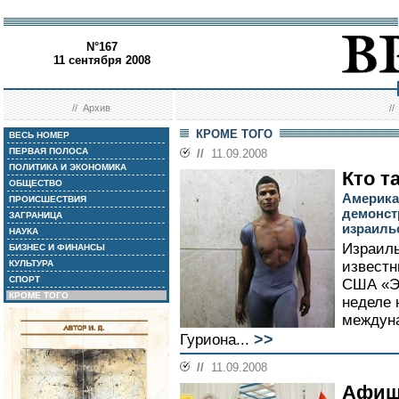
N°167
11 сентября 2008
//
Архив
/
КРОМЕ ТОГО
ВЕСЬ НОМЕР
ПЕРВАЯ ПОЛОСА
//
11.09.2008
ПОЛИТИКА И ЭКОНОМИКА
Кто т
ОБЩЕСТВО
Америка
ПРОИСШЕСТВИЯ
демонст
ЗАГРАНИЦА
израиль
НАУКА
Израиль
БИЗНЕС И ФИНАНСЫ
КУЛЬТУРА
известн
СПОРТ
США «Эл
КРОМЕ ТОГО
неделе 
междуна
>>
Гуриона...
//
11.09.2008
Афиш