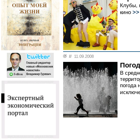
Клубы, 
>>
кино
//
11.09.2008
Погод
В средн
террито
погода 
исключе