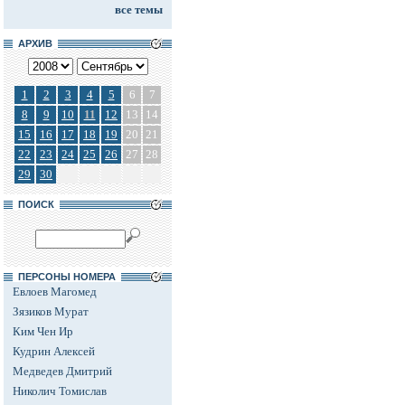
все темы
АРХИВ
1
2
3
4
5
6
7
8
9
10
11
12
13
14
15
16
17
18
19
20
21
22
23
24
25
26
27
28
29
30
ПОИСК
ПЕРСОНЫ НОМЕРА
Евлоев Магомед
Зязиков Мурат
Ким Чен Ир
Кудрин Алексей
Медведев Дмитрий
Николич Томислав