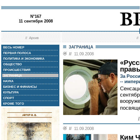
N°167
11 сентября 2008
//
Архив
/
ЗАГРАНИЦА
ВЕСЬ НОМЕР
ПЕРВАЯ ПОЛОСА
//
11.09.2008
ПОЛИТИКА И ЭКОНОМИКА
«Русс
ОБЩЕСТВО
прав
ПРОИСШЕСТВИЯ
За Росс
ЗАГРАНИЦА
-- импер
НАУКА
БИЗНЕС И ФИНАНСЫ
Сенсаци
КУЛЬТУРА
сентябр
СПОРТ
вооруж
КРОМЕ ТОГО
посвяще
//
11.09.2008
Ким Ч