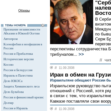
"Серб
налев
Обзоры
Восто
В Серби
визитом
ТЕМЫ НОМЕРА
Междуна
Признание независимости
Абхазии и Южной Осетии
по бывш
Серж Бр
Автопром
перегов
Ксенофобия и неофашизм в
России
перспективы сотрудничества Б
>>
Россия и Прибалтика
трибуналом...
Исторические версии
// чи
Косово
//
11.09.2008
Россия и Белоруссия
Иран в обмен на Груз
Израиль и Палестина
Израильтяне обещают России бы
Дело ЮКОСа
Израильское руководство пыта
Защита Химкинского леса
отношений с Россией, хотя ря
Дело Бульбова
в связи с тем, что израильтян
Россия и финансовый кризис
Кавказе поставляли свои воор
Доллар
Россия и Израиль
//
11.09.2008