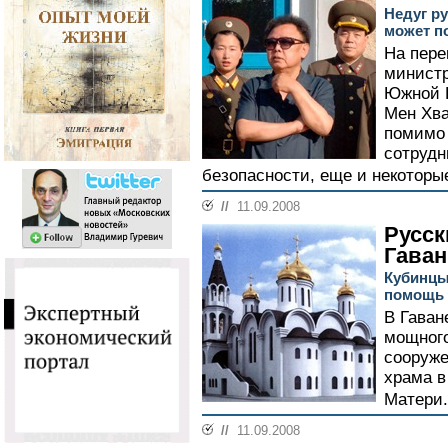
Недуг р
может п
На пере
министр
Южной 
Мен Хва
помимо 
сотрудн
безопасности, еще и некоторы
//
11.09.2008
Русск
Гава
Кубинцы
помощь
В Гаван
мощного
сооруже
храма в
Матери.
//
11.09.2008