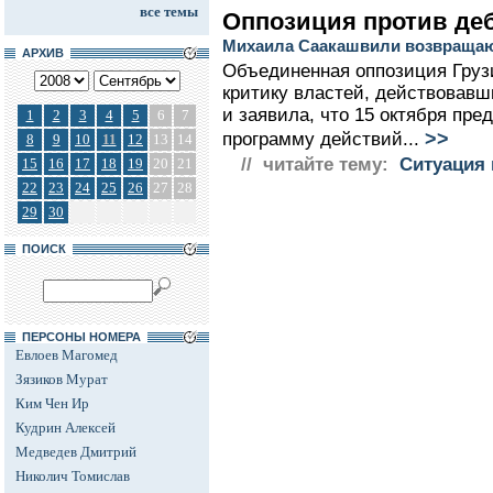
все темы
Оппозиция против де
Михаила Саакашвили возвращаю
АРХИВ
Объединенная оппозиция Груз
критику властей, действовавш
и заявила, что 15 октября пре
1
2
3
4
5
6
7
>>
программу действий...
8
9
10
11
12
13
14
// читайте тему:
Ситуация 
15
16
17
18
19
20
21
22
23
24
25
26
27
28
29
30
ПОИСК
ПЕРСОНЫ НОМЕРА
Евлоев Магомед
Зязиков Мурат
Ким Чен Ир
Кудрин Алексей
Медведев Дмитрий
Николич Томислав