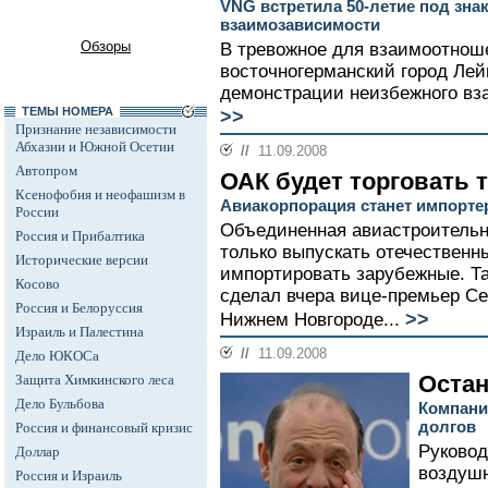
VNG встретила 50-летие под зна
взаимозависимости
Обзоры
В тревожное для взаимоотнош
восточногерманский город Лей
демонстрации неизбежного вза
ТЕМЫ НОМЕРА
>>
Признание независимости
Абхазии и Южной Осетии
//
11.09.2008
Автопром
ОАК будет торговать т
Ксенофобия и неофашизм в
Авиакорпорация станет импорт
России
Объединенная авиастроительна
Россия и Прибалтика
только выпускать отечественн
Исторические версии
импортировать зарубежные. Т
Косово
сделал вчера вице-премьер Се
Россия и Белоруссия
>>
Нижнем Новгороде...
Израиль и Палестина
//
11.09.2008
Дело ЮКОСа
Остан
Защита Химкинского леса
Дело Бульбова
Компани
долгов
Россия и финансовый кризис
Руковод
Доллар
воздушн
Россия и Израиль