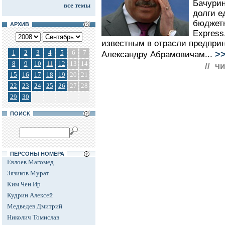
Бачурин
все темы
долги е
бюджетн
АРХИВ
Express
известным в отрасли предпри
1
2
3
4
5
6
7
>
Александру Абрамовичам...
8
9
10
11
12
13
14
// ч
15
16
17
18
19
20
21
22
23
24
25
26
27
28
29
30
ПОИСК
ПЕРСОНЫ НОМЕРА
Евлоев Магомед
Зязиков Мурат
Ким Чен Ир
Кудрин Алексей
Медведев Дмитрий
Николич Томислав