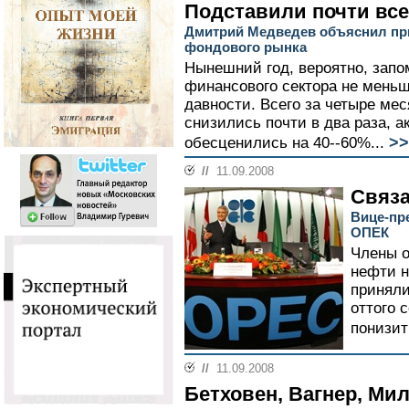
Подставили почти все
Дмитрий Медведев объяснил пр
фондового рынка
Нынешний год, вероятно, запо
финансового сектора не мень
давности. Всего за четыре ме
снизились почти в два раза, 
>>
обесценились на 40--60%...
//
11.09.2008
Связ
Вице-пр
ОПЕК
Члены о
нефти н
приняли
оттого 
понизит
//
11.09.2008
Бетховен, Вагнер, Ми