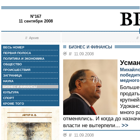
N°167
11 сентября 2008
//
Архив
/
БИЗНЕС И ФИНАНСЫ
ВЕСЬ НОМЕР
ПЕРВАЯ ПОЛОСА
//
11.09.2008
ПОЛИТИКА И ЭКОНОМИКА
Усман
ОБЩЕСТВО
Михайло
ПРОИСШЕСТВИЯ
победит
ЗАГРАНИЦА
медного
НАУКА
Больше 
БИЗНЕС И ФИНАНСЫ
КУЛЬТУРА
продать
СПОРТ
крупней
КРОМЕ ТОГО
Удоканс
много р
отменялись. И когда до назнач
>>
власти не вытерпели...
//
11.09.2008