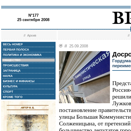
N°177
25 сентября 2008
//
Архив
/
ВЕСЬ НОМЕР
//
25.09.2008
ПЕРВАЯ ПОЛОСА
Досро
ПОЛИТИКА И ЭКОНОМИКА
Гордума
ОБЩЕСТВО
переиме
ПРОИСШЕСТВИЯ
ЗАГРАНИЦА
НАУКА
БИЗНЕС И ФИНАНСЫ
Предст
КУЛЬТУРА
Россия
СПОРТ
решили
КРОМЕ ТОГО
Лужков
постановление правительст
улицы Большая Коммунистич
Солженицына, от претензий
большинство депутатов гор