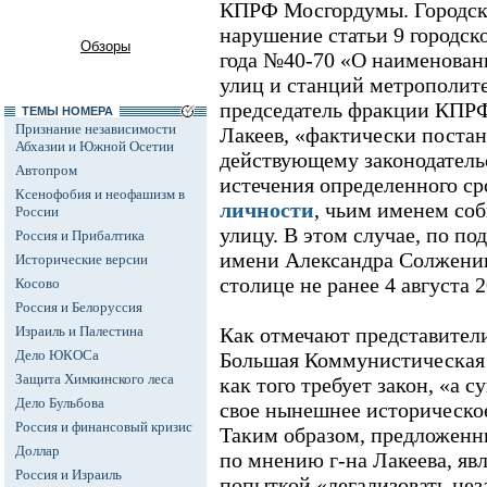
КПРФ Мосгордумы. Городск
нарушение статьи 9 городско
Обзоры
года №40-70 «О наименован
улиц и станций метрополите
председатель фракции КПР
ТЕМЫ НОМЕРА
Признание независимости
Лакеев, «фактически поста
Абхазии и Южной Осетии
действующему законодательс
Автопром
истечения определенного с
Ксенофобия и неофашизм в
личности
, чьим именем со
России
улицу. В этом случае, по п
Россия и Прибалтика
имени Александра Солжениц
Исторические версии
столице не ранее 4 августа 2
Косово
Россия и Белоруссия
Израиль и Палестина
Как отмечают представител
Дело ЮКОСа
Большая Коммунистическая 
Защита Химкинского леса
как того требует закон, «а с
Дело Бульбова
свое нынешнее историческое
Россия и финансовый кризис
Таким образом, предложенн
Доллар
по мнению г-на Лакеева, яв
Россия и Израиль
попыткой «легализовать нез