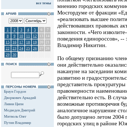
все темы
мнению городских коммунис
Мосгордуме от фракции «Ед
АРХИВ
«реализовать высшее полити
действовавших правовых ак
1
2
3
4
5
6
7
законности. «Чего изволите-
8
9
10
11
12
13
14
поведения единороссов», --
15
16
17
18
19
20
21
Владимир Никитин.
22
23
24
25
26
27
28
29
30
По общему признанию члено
они действительно оказалис
ПОИСК
накануне на заседании ком
развитию и градостроитель
представитель прокуратуры 
ПЕРСОНЫ НОМЕРА
правомерности наименовани
Браун Гордон
действительно есть. В случ
Дворкович Аркадий
возможные противоречия буд
Ливни Ципи
аналогичное нарушение стол
Медведев Дмитрий
было допущено летом 2004 г
Митволь Олег
городских улиц в районе Юж
Путин Владимир