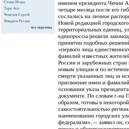
Сечин Игорь
именем президента Чечни А
Таро Асо
четыре месяца после его ги
Чемезов Сергей
сослались на личное распо
Ямадаев Руслан
Новой редакцией городского
все персоны
территориальных единиц, у
единороссы решили законода
принятии подобных решени
«первого лица единственног
фамилий известных жителей
России и зарубежных стран 
новым улицам и по истечени
смерти указанных лиц за ис
присвоение имен и фамилий
основании указа президента 
документе. По словам г-на 
образом, готовы в некоторо
самостоятельностью регион
наименовании городских ули
федерализм», -- заявил он, 
города и общегосударственн