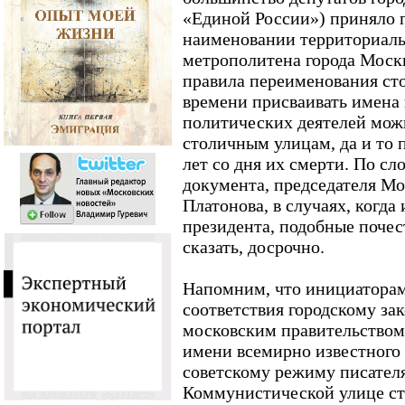
«Единой России») приняло 
наименовании территориаль
метрополитена города Моск
правила переименования ст
времени присваивать имена
политических деятелей мож
столичным улицам, да и то 
лет со дня их смерти. По сл
документа, председателя М
Платонова, в случаях, когда
президента, подобные почест
сказать, досрочно.
Напомним, что инициаторам
соответствия городскому за
московским правительством
имени всемирно известного
советскому режиму писател
Коммунистической улице ст