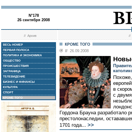
N°178
26 сентября 2008
//
Архив
/
КРОМЕ ТОГО
ВЕСЬ НОМЕР
ПЕРВАЯ ПОЛОСА
//
26.09.2008
ПОЛИТИКА И ЭКОНОМИКА
Новые
ОБЩЕСТВО
Правите
ПРОИСШЕСТВИЯ
католик
ЗАГРАНИЦА
Похоже,
ТЕЛЕВИДЕНИЕ
БИЗНЕС И ФИНАНСЫ
европей
КУЛЬТУРА
в скоро
СПОРТ
с двумя
КРОМЕ ТОГО
незыбл
лондонс
Гордона Брауна разработало ря
престолонаследии, остававшем
>>
1701 года...