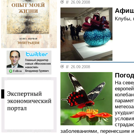
//
26.09.2008
Афиш
Клубы, 
//
26.09.2008
Погод
На севе
европей
колебан
парамет
метеоз
ухудшит
условия
страда
заболеваниями, перенесшим и