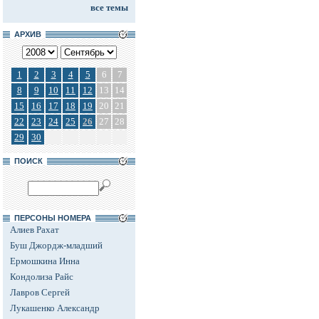
все темы
АРХИВ
1
2
3
4
5
6
7
8
9
10
11
12
13
14
15
16
17
18
19
20
21
22
23
24
25
26
27
28
29
30
ПОИСК
ПЕРСОНЫ НОМЕРА
Алиев Рахат
Буш Джордж-младший
Ермошкина Инна
Кондолиза Райс
Лавров Сергей
Лукашенко Александр