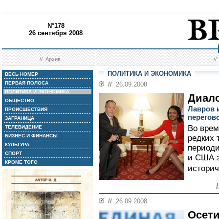
N°178
26 сентября 2008
//
Архив
/
ПОЛИТИКА И ЭКОНОМИКА
ВЕСЬ НОМЕР
ПЕРВАЯ ПОЛОСА
//
26.09.2008
ПОЛИТИКА И ЭКОНОМИКА
Диало
ОБЩЕСТВО
Лавров 
ПРОИСШЕСТВИЯ
перегов
ЗАГРАНИЦА
Во врем
ТЕЛЕВИДЕНИЕ
БИЗНЕС И ФИНАНСЫ
редких 
КУЛЬТУРА
периоди
СПОРТ
и США з
КРОМЕ ТОГО
историч
//
26.09.2008
Осети