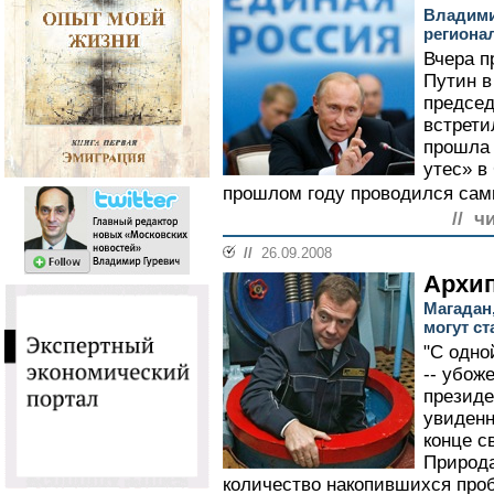
Владими
региона
Вчера 
Путин в
председ
встрети
прошла 
утес» в
прошлом году проводился сам
// ч
//
26.09.2008
Архип
Магадан,
могут с
"С одно
-- убоже
презид
увиденн
конце с
Природа
количество накопившихся про