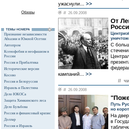
>>
ужаснули...
Обзоры
//
26.09.2008
От Ле
Росси
ТЕМЫ НОМЕРА
Центриз
Признание независимости
уничтож
Абхазии и Южной Осетии
С боль
Автопром
стечени
Ксенофобия и неофашизм в
Централ
России
презент
Россия и Прибалтика
федера
Исторические версии
>>
кампаний...
Косово
// ч
Россия и Белоруссия
Израиль и Палестина
//
26.09.2008
Дело ЮКОСа
"Поже
Защита Химкинского леса
Путь Ру
Дело Бульбова
но коро
Россия и финансовый кризис
На двер
Доллар
в Госуд
Россия и Израиль
табличк