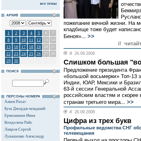
все темы
отчеств
Бекмирз
АРХИВ
Руслано
пожелание вечной жизни. На м
кладбище тоже будет написано
1
2
3
4
5
6
7
>>
Беноя»...
8
9
10
11
12
13
14
// читай
15
16
17
18
19
20
21
//
26.09.2008
22
23
24
25
26
27
28
29
30
Слишком большая "во
Предложение президента Фран
ПОИСК
«большой восьмерки» Топ-13 з
Индии, ЮАР, Мексики и Брази
63-й сессии Генеральной Асс
российским властям и скорее 
ПЕРСОНЫ НОМЕРА
>>
Алиев Рахат
странам третьего мира...
Буш Джордж-младший
//
26.09.2008
Ермошкина Инна
Цифра из трех букв
Кондолиза Райс
Профильные ведомства СНГ обс
Лавров Сергей
телевещания
Лукашенко Александр
Первый выход на просторы СН