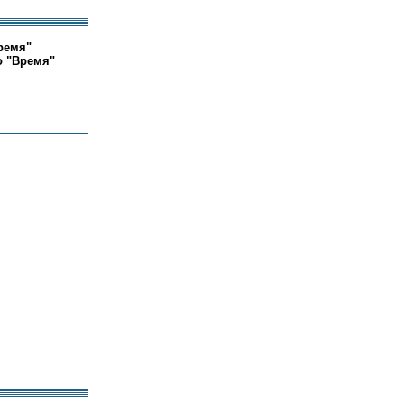
ремя"
о "Время"