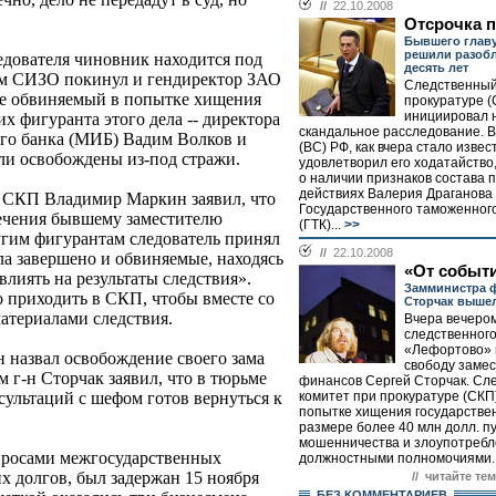
//
22.10.2008
Отсрочка 
Бывшего глав
решили разобл
едователя чиновник находится под
десять лет
ним СИЗО покинул и гендиректор ЗАО
Следственный
же обвиняемый в попытке хищения
прокуратуре (
инициировал 
х фигуранта этого дела -- директора
скандальное расследование. 
го банка (МИБ) Вадим Волков и
(ВС) РФ, как вчера стало извес
ыли освобождены из-под стражи.
удовлетворил его ходатайство
о наличии признаков состава 
действиях Валерия Драганова 
 СКП Владимир Маркин заявил, что
Государственного таможенног
ечения бывшему заместителю
(ГТК)...
>>
гим фигурантам следователь принял
//
22.10.2008
ела завершено и обвиняемые, находясь
«От событи
влиять на результаты следствия».
Замминистра 
о приходить в СКП, чтобы вместе со
Сторчак вышел
атериалами следствия.
Вчера вечером
следственног
«Лефортово» 
 назвал освобождение своего зама
свободу заме
м г-н Сторчак заявил, что в тюрьме
финансов Сергей Сторчак. Сл
комитет при прокуратуре (СКП)
нсультаций с шефом готов вернуться к
попытке хищения государствен
размере более 40 млн долл. п
мошенничества и злоупотреб
просами межгосударственных
должностными полномочиями..
х долгов, был задержан 15 ноября
// читайте тем
БЕЗ КОМMЕНТАРИЕВ