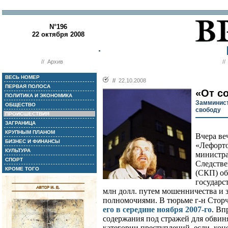
N°196
22 октября 2008
//
Архив
/
ВЕСЬ НОМЕР
//
22.10.2008
ПЕРВАЯ ПОЛОСА
«От с
ПОЛИТИКА И ЭКОНОМИКА
Замминист
ОБЩЕСТВО
свободу
ПРОИСШЕСТВИЯ
ЗАГРАНИЦА
КРУПНЫМ ПЛАНОМ
Вчера ве
БИЗНЕС И ФИНАНСЫ
«Лефорто
КУЛЬТУРА
министра
СПОРТ
Следстве
КРОМЕ ТОГО
(СКП) об
государс
млн долл. путем мошенничества и
полномочиями. В тюрьме г-н Сторч
его в середине ноября 2007-го
. Вп
содержания под стражей для обвин
категории преступлений, если, коне