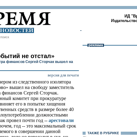
ИД "В
Издательств
/
поиск
обытий не отстал»
ра финансов Сергей Сторчак вышел на
версия для печати
чером из следственного изолятора
во» вышел на свободу заместитель
 финансов Сергей Сторчак.
нный комитет при прокуратуре
виняет его в попытке хищения
твенных средств в размере более 40
 злоупотреблении должностными
ак провел почти год --
арестовали
рочем, год -- это максимальный срок
яемого в совершении данной
ТАКЖЕ В РУБРИКЕ
чно, дело не передадут в суд, но