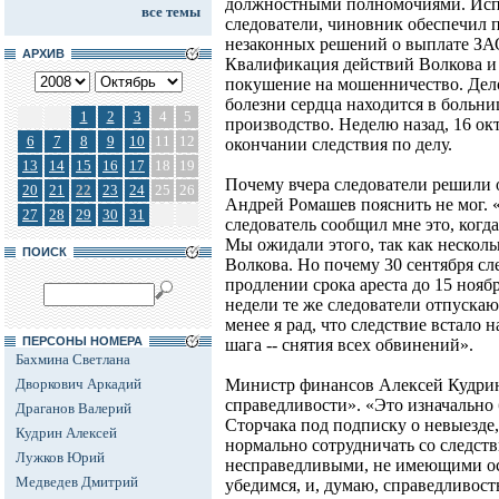
должностными полномочиями. Испо
все темы
следователи, чиновник обеспечил
незаконных решений о выплате ЗАО
АРХИВ
Квалификация действий Волкова и 
покушение на мошенничество. Дело
болезни сердца находится в больни
1
2
3
4
5
производство. Неделю назад, 16 о
6
7
8
9
10
11
12
окончании следствия по делу.
13
14
15
16
17
18
19
Почему вчера следователи решили о
20
21
22
23
24
25
26
Андрей Ромашев пояснить не мог. 
27
28
29
30
31
следователь сообщил мне это, когда 
Мы ожидали этого, так как несколь
ПОИСК
Волкова. Но почему 30 сентября сл
продлении срока ареста до 15 ноября
недели те же следователи отпускаю
менее я рад, что следствие встало 
ПЕРСОНЫ НОМЕРА
шага -- снятия всех обвинений».
Бахмина Светлана
Дворкович Аркадий
Министр финансов Алексей Кудрин
справедливости». «Это изначально
Драганов Валерий
Сторчака под подписку о невыезде, 
Кудрин Алексей
нормально сотрудничать со следств
Лужков Юрий
несправедливыми, не имеющими ос
Медведев Дмитрий
убедимся, и, думаю, справедливость