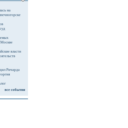
ась на
лнечногорске
ов
суд
аемых
в Москве
йские власти
оятельств
дил Ричарда
еоргия
алог
все события