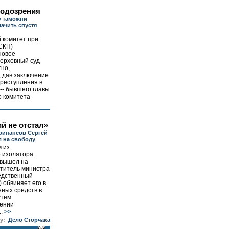
подозрения
у таможни
ачить спустя
 комитет при
СКП)
новое
Верховный суд
тно,
, дав заключение
преступления в
-- бывшего главы
о комитета
й не отстал»
финансов Сергей
 на свободу
 из
о изолятора
вышел на
ститель министра
едственный
 обвиняет его в
ных средств в
утем
лении
.
>>
у:
Дело Сторчака