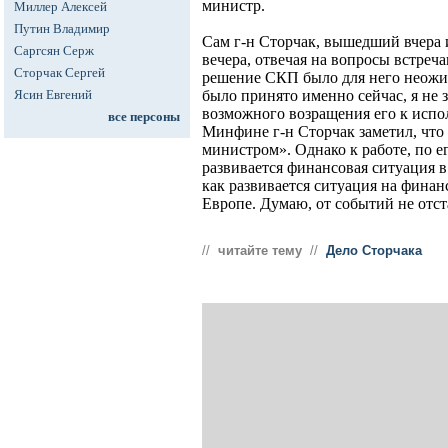
министр.
Миллер Алексей
Путин Владимир
Сам г-н Сторчак, вышедший вчера и
Саргсян Серж
вечера, отвечая на вопросы встреч
Сторчак Сергей
решение СКП было для него неожи
Ясин Евгений
было принято именно сейчас, я не з
возможного возращения его к испо
все персоны
Минфине г-н Сторчак заметил, что 
министром». Однако к работе, по ег
развивается финансовая ситуация в 
как развивается ситуация на фина
Европе. Думаю, от событий не отста
//
читайте тему
//
Дело Сторчака