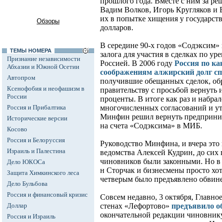
прошлого года. Вместе с ним за реш
Вадим Волков, Игорь Кругляков и 
их в попытке хищения у государст
Обзоры
долларов.
В середине 90-х годов «Содэксим» 
ТЕМЫ НОМЕРА
залога для участия в сделках по у
Признание независимости
Россией. В 2006 году
Россия по к
Абхазии и Южной Осетии
соображениям алжирский долг сп
Автопром
получившие обещанных сделок, об
Ксенофобия и неофашизм в
правительству с просьбой вернуть 
России
проценты. В итоге как раз и набрал
Россия и Прибалтика
многочисленных согласований и у
Минфин решил вернуть предприним
Исторические версии
на счета «Содэксима» в МИБ.
Косово
Россия и Белоруссия
Руководство Минфина, и вчера это 
Израиль и Палестина
ведомства Алексей Кудрин, до сих 
чиновников были законными. Но в
Дело ЮКОСа
н Сторчак и бизнесмены просто хот
Защита Химкинского леса
четверым было предъявлено обвин
Дело Бульбова
Россия и финансовый кризис
Совсем недавно, 3 октября, Главно
Доллар
стенах «Лефортово»
предъявило о
окончательной редакции чиновник
Россия и Израиль