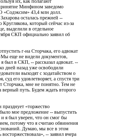
льзуя их, как полагают
 принятие Минфином заведомо
 «Содэксим» 43,4 млн долл.
Захарова осталась прежней --
 Круглякова, который сейчас из-за
це, выделили в отдельное
ктября СКП официально заявил об
тпустить г-на Сторчака, его адвокат
«Мы еще не видели документов,
я был в СКП, -- рассказал адвокат. --
ко дней назад уже освободили
едователи выходят с ходатайством о
, суд его удовлетворяет, а спустя три
т Сторчака, мне не понятно. Тем не
на верный путь. Будем ждать второго
 празднует «торжество
 было мое предложение -- выпустить
и я был уверен, что он смог бы
ием, потому что я считаю обвинения
нований. Думаю, мы все в этом
 восторжествовала», -- заявил вчера