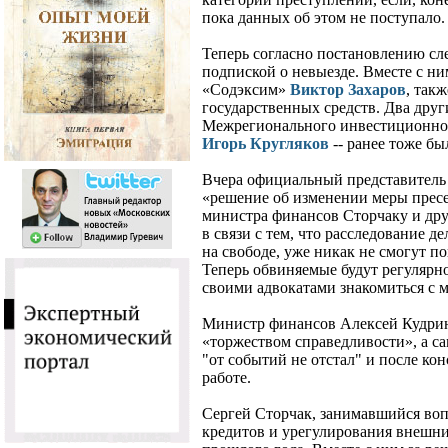
пока данных об этом не поступало.
Теперь согласно постановлению сл
подпиской о невыезде. Вместе с 
«Содэксим»
Виктор Захаров
, так
государственных средств. Два други
Межрегионального инвестиционно
Игорь Кругляков
-- ранее тоже б
Вчера официальный представитель
«решение об изменении меры прес
министра финансов Сторчаку и дру
в связи с тем, что расследование д
на свободе, уже никак не смогут по
Теперь обвиняемые будут регулярн
своими адвокатами знакомиться с м
Министр финансов Алексей Кудрин
«торжеством справедливости», а са
"от событий не отстал" и после ко
работе.
Сергей Сторчак, занимавшийся во
кредитов и урегулирования внешни