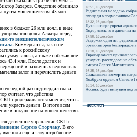
еткой оказались три бизнесмена --
Виктор Захаров. Следствие обвинило
18:51, 16 декабря
Радикальная молодежь собрал
ва путем мошенничества 43 млн
площади в подмосковном Со
18:32, 16 декабря
Путин отверг упреки адвокат
внес в бюджет 26 млн долл. в виде
Ходорковского в давлении на 
регулированию долга Алжира перед
17:58, 16 декабря
аким-то внешнеполитическим
Задержан один из предполаг
исала
. Коммерсанты, так и не
организаторов беспорядков 
ратились к российскому
17:10, 16 декабря
Европарламент призвал росси
им сумму залога, а также набежавшие
ускорить расследование обст
ось 43,4 млн. После долгих и
смерти Сергея Магнитского
тверждений в различных ведомствах
16:35, 16 декабря
ателям залог и перечислить деньги
Саакашвили посмертно награ
Холбрука орденом Святого Г
16:14, 16 декабря
в очередной раз подтвердил глава
Ассанж будет выпущен под з
пор считает, что действия
 СКП придерживаются мнения, что г-
ели украсть деньги. В итоге всем
ение в покушение на мошенничество.
е следственное управление СКП в
бвинение Сергею Сторчаку
. В его
у вменили еще и злоупотребление