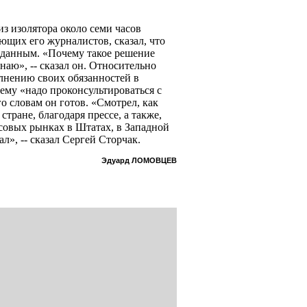
з изолятора около семи часов
ающих его журналистов, сказал, что
данным. «Почему такое решение
наю», -- сказал он. Относительно
лнению своих обязанностей в
ему «надо проконсультироваться с
о словам он готов. «Смотрел, как
стране, благодаря прессе, а также,
нсовых рынках в Штатах, в Западной
л», -- сказал Сергей Сторчак.
Эдуард ЛОМОВЦЕВ