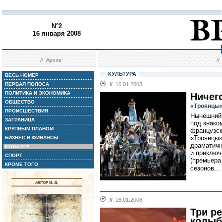
N°2
16 января 2008
//
Архив
/
КУЛЬТУРА
ВЕСЬ НОМЕР
ПЕРВАЯ ПОЛОСА
//
16.01.2008
ПОЛИТИКА И ЭКОНОМИКА
Ничег
ОБЩЕСТВО
«Троянцы»
ПРОИСШЕСТВИЯ
Нынешний 
ЗАГРАНИЦА
под знако
КРУПНЫМ ПЛАНОМ
французск
«Троянцы»
БИЗНЕС И ФИНАНСЫ
драматичн
КУЛЬТУРА
и приключ
СПОРТ
(премьера
КРОМЕ ТОГО
сезонов...
//
16.01.2008
Три р
колыб