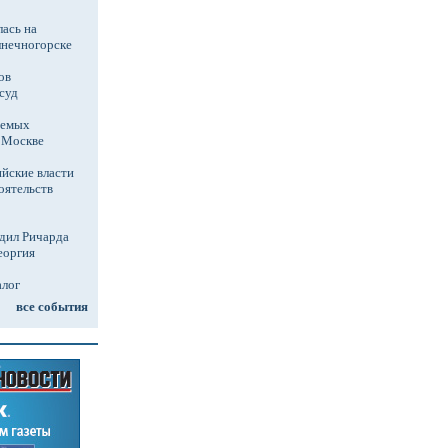
ась на
лнечногорске
ов
суд
аемых
в Москве
йские власти
оятельств
дил Ричарда
еоргия
алог
все события