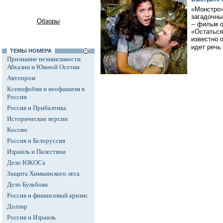
«Монстро»
загадочны
Обзоры
-- фильм 
«Остаться
известно о
идет речь
ТЕМЫ НОМЕРА
Признание независимости
Абхазии и Южной Осетии
Автопром
Ксенофобия и неофашизм в
России
Россия и Прибалтика
Исторические версии
Косово
Россия и Белоруссия
Израиль и Палестина
Дело ЮКОСа
Защита Химкинского леса
Дело Бульбова
Россия и финансовый кризис
Доллар
Россия и Израиль