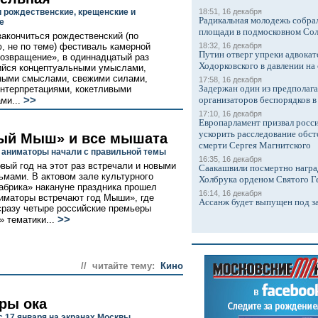
 рождественские, крещенские и
18:51, 16 декабря
Радикальная молодежь собрал
е
площади в подмосковном Со
закончиться рождественский (по
, не по теме) фестиваль камерной
18:32, 16 декабря
Путин отверг упреки адвокат
озвращение», в одиннадцатый раз
Ходорковского в давлении на 
йся концептуальными умыслами,
ными смыслами, свежими силами,
17:58, 16 декабря
Задержан один из предполаг
нтерпретациями, кокетливыми
>>
организаторов беспорядков 
ми...
17:10, 16 декабря
Европарламент призвал росси
ускорить расследование обст
ый Мыш» и все мышата
смерти Сергея Магнитского
 аниматоры начали с правильной темы
16:35, 16 декабря
вый год на этот раз встречали и новыми
Саакашвили посмертно награ
мами. В актовом зале культурного
Холбрука орденом Святого Г
абрика» накануне праздника прошел
16:14, 16 декабря
иматоры встречают год Мыши», где
Ассанж будет выпущен под з
сразу четыре российские премьеры
>>
 тематики...
// читайте тему:
Кино
ры ока
с 17 января на экранах Москвы