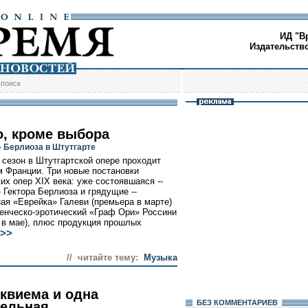
ИД "В
Издательств
/
поиск
о, кроме выбора
 Берлиоза в Штутгарте
сезон в Штутгартской опере проходит
м Франции. Три новые постановки
их опер XIX века: уже состоявшаяся --
 Гектора Берлиоза и грядущие --
ая «Еврейка» Галеви (премьера в марте)
енческо-эротический «Граф Ори» Россини
 в мае), плюс продукция прошлых
>>
// читайте тему:
Музыка
еквиема и одна
БЕЗ КОМMЕНТАРИЕВ
ельная