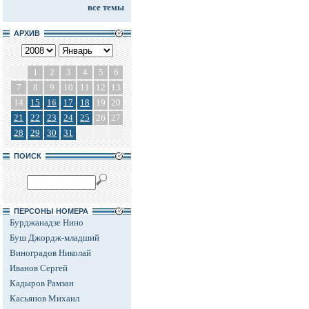
все темы
АРХИВ
1
2
3
4
5
6
7
8
9
10
11
12
13
14
15
16
17
18
19
20
21
22
23
24
25
26
27
28
29
30
31
ПОИСК
ПЕРСОНЫ НОМЕРА
Бурджанадзе Нино
Буш Джордж-младший
Виноградов Николай
Иванов Сергей
Кадыров Рамзан
Касьянов Михаил