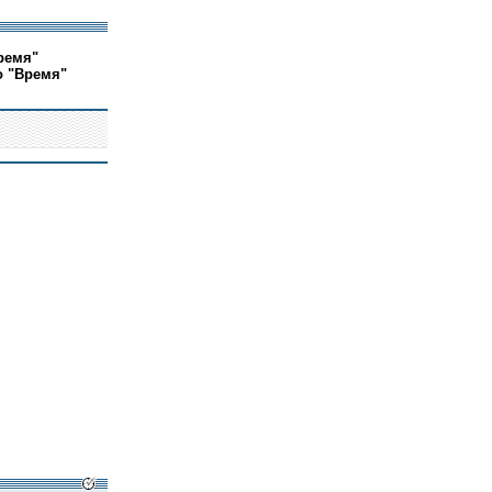
ремя"
о "Время"