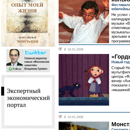
Фестивали
юбилейны
Не успел 
календарю
музыки «В
отметивши
музыкаль
зрелыми и
программа
//
16.01.2008
«Горд
Новый год
Старый Но
мультфиль
центра «Ф
вечер «Ан
показали 
«мышиной»
//
16.01.2008
Монст
Смотрите 