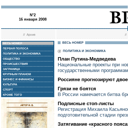
N°2
16 января 2008
//
Архив
/
ВЕСЬ НОМЕР
ВЕСЬ НОМЕР
ПЕРВАЯ ПОЛОСА
ПОЛИТИКА И ЭКОНОМИКА
ПОЛИТИКА И ЭКОНОМИКА
План Путина-Медведева
ОБЩЕСТВО
Национальные проекты при но
ПРОИСШЕСТВИЯ
ЗАГРАНИЦА
государственными программа
КРУПНЫМ ПЛАНОМ
Россияне прогнозируют двое
БИЗНЕС И ФИНАНСЫ
КУЛЬТУРА
Грязи не боятся
СПОРТ
В России намечается битва бр
КРОМЕ ТОГО
Подписные стоп-листы
Регистрация Михаила Касьяно
подготовительной стадии през
Затягивание «красного пояса