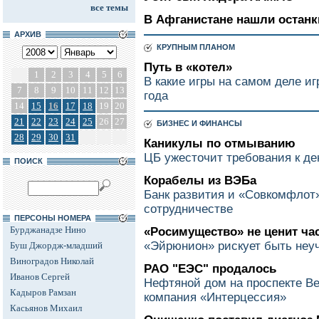
все темы
В Афганистане нашли останк
АРХИВ
КРУПНЫМ ПЛАНОМ
Путь в «котел»
1
2
3
4
5
6
В какие игры на самом деле иг
7
8
9
10
11
12
13
года
14
15
16
17
18
19
20
21
22
23
24
25
26
27
БИЗНЕС И ФИНАНСЫ
28
29
30
31
Каникулы по отмыванию
ЦБ ужесточит требования к де
ПОИСК
Корабелы из ВЭБа
Банк развития и «Совкомфлот
сотрудничестве
ПЕРСОНЫ НОМЕРА
Бурджанадзе Нино
«Росимущество» не ценит ча
«Эйрюнион» рискует быть не
Буш Джордж-младший
Виноградов Николай
РАО "ЕЭС" продалось
Иванов Сергей
Нефтяной дом на проспекте Ве
Кадыров Рамзан
компания «Интерцессия»
Касьянов Михаил