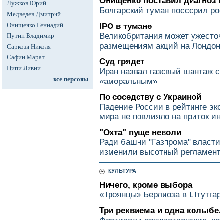
Онищенко поставил диагноз 
Лужков Юрий
Болгарский туман поссорил ро
Медведев Дмитрий
Онищенко Геннадий
IPO в тумане
Великобритания может ужесто
Путин Владимир
размещениям акций на Лондон
Саркози Николя
Сафин Марат
Суд грядет
Ципи Ливни
Иран назвал газовый шантаж 
все персоны
«аморальным»
По соседству с Украиной
Падение России в рейтинге эк
мира не повлияло на приток и
"Охта" пуще неволи
Ради башни "Газпрома" власти
изменили высотный регламен
КУЛЬТУРА
Ничего, кроме выбора
«Троянцы» Берлиоза в Штутга
Три реквиема и одна колыбе