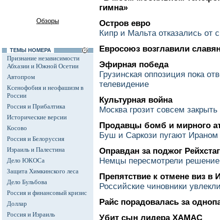
гимна»
Обзоры
Остров евро
Кипр и Мальта отказались от с
Евросоюз возглавили славя
ТЕМЫ НОМЕРА
Признание независимости
Эфирная победа
Абхазии и Южной Осетии
Грузинская оппозиция пока отв
Автопром
телевидение
Ксенофобия и неофашизм в
России
Культурная война
Россия и Прибалтика
Москва грозит совсем закрыть
Исторические версии
Продавцы бомб и мирного а
Косово
Буш и Саркози пугают Ираном
Россия и Белоруссия
Израиль и Палестина
Оправдан за поджог Рейхстаг
Немцы пересмотрели решение
Дело ЮКОСа
Защита Химкинского леса
Препятствие к отмене виз в 
Дело Бульбова
Российские чиновники увлекл
Россия и финансовый кризис
Райс порадовалась за одноп
Доллар
Россия и Израиль
Убит сын лидера ХАМАС