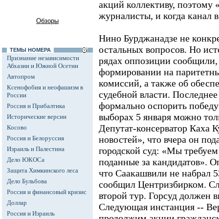
акций коллективу, поэтому
журналисты, и когда канал в
Обзоры
Нино Бурджанадзе не конкре
остальных вопросов. Но ис
ТЕМЫ НОМЕРА
Признание независимости
рядах оппозиции сообщили, 
Абхазии и Южной Осетии
формировании на паритетны
Автопром
комиссий, а также об обесп
Ксенофобия и неофашизм в
судебной власти. Последнее
России
формально оспорить побед
Россия и Прибалтика
выборах 5 января можно тол
Исторические версии
Депутат-консерватор Каха К
Косово
новостей», что вчера он под
Россия и Белоруссия
Израиль и Палестина
городской суд: «Мы требуем
Дело ЮКОСа
поданные за кандидатов». О
Защита Химкинского леса
что Саакашвили не набрал 5
Дело Бульбова
сообщил Центризбирком. Сл
Россия и финансовый кризис
второй тур. Горсуд должен в
Доллар
Следующая инстанция -- Ве
Россия и Израиль
продолжим акции гражданско