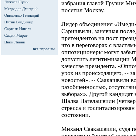
Лужков Юрий
избрания главой Грузии Ми
Медведев Дмитрий
посетил Москву.
Онищенко Геннадий
Путин Владимир
Лидер объединения «Имеди
Саркози Николя
Саришвили, занявшая послед
Сафин Марат
претендентов на пост прези
Ципи Ливни
что в переговорах с властя
все персоны
оппозиционеры могут забыть
допустить легитимизации 
качестве президента. «Опп
урок из происходящего, -- з
новостей». -- Саакашвили в
разобщенностью, отсутствие
выборах». Другой кандидат 
Шалва Нателашвили (четвер
стресса и госпитализирова
состоянии.
Михаил Саакашвили, судя по
провести и "чистку" окружен