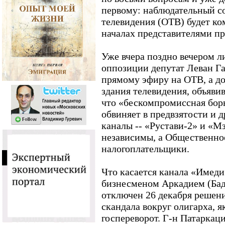
первому: наблюдательный с
телевидения (ОТВ) будет ко
началах представителями пр
Уже вчера поздно вечером 
оппозиции депутат Леван Га
прямому эфиру на ОТВ, а до
здания телевидения, объявив
что «бескомпромиссная бор
обвиняет в предвзятости и
каналы -- «Рустави-2» и «М
независимы, а Общественно
налогоплательщики.
Что касается канала «Имеди
бизнесменом Аркадием (Бад
отключен 26 декабря решен
скандала вокруг олигарха, 
госпереворот. Г-н Патаркац