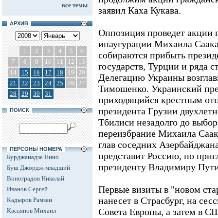
все темы
заявил Каха Кукава.
АРХИВ
Оппозиция проведет акции п
инаугурации Михаила Саака
1
2
3
4
5
6
собираются прибыть презид
7
8
9
10
11
12
13
государств, Турции и ряда с
14
15
16
17
18
19
20
Делегацию Украины возгла
21
22
23
24
25
26
27
Тимошенко. Украинский пр
28
29
30
31
приходящийся крестным от
президента Грузии двухлетн
ПОИСК
Тбилиси незадолго до выбор
переизбрание Михаила Саак
глав соседних Азербайджана
ПЕРСОНЫ НОМЕРА
представит Россию, но при
Бурджанадзе Нино
президенту Владимиру Пути
Буш Джордж-младший
Виноградов Николай
Первые визиты в "новом ста
Иванов Сергей
нанесет в Страсбург, на се
Кадыров Рамзан
Совета Европы, а затем в С
Касьянов Михаил