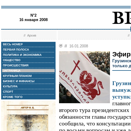
N°2
16 января 2008
//
Архив
/
ВЕСЬ НОМЕР
//
16.01.2008
ПЕРВАЯ ПОЛОСА
Эфир
ПОЛИТИКА И ЭКОНОМИКА
Грузинс
ОБЩЕСТВО
только 
ПРОИСШЕСТВИЯ
ЗАГРАНИЦА
КРУПНЫМ ПЛАНОМ
БИЗНЕС И ФИНАНСЫ
Грузин
КУЛЬТУРА
вынужд
СПОРТ
уступк
КРОМЕ ТОГО
главног
второго тура президентски
обязанности главы государс
сообщила, что консультации
по восьми вопросам и уже д