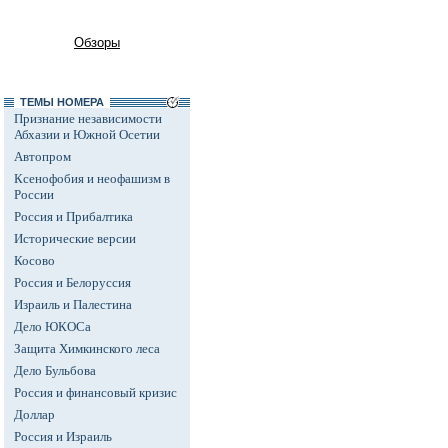
Обзоры
ТЕМЫ НОМЕРА
Признание независимости
Абхазии и Южной Осетии
Автопром
Ксенофобия и неофашизм в
России
Россия и Прибалтика
Исторические версии
Косово
Россия и Белоруссия
Израиль и Палестина
Дело ЮКОСа
Защита Химкинского леса
Дело Бульбова
Россия и финансовый кризис
Доллар
Россия и Израиль