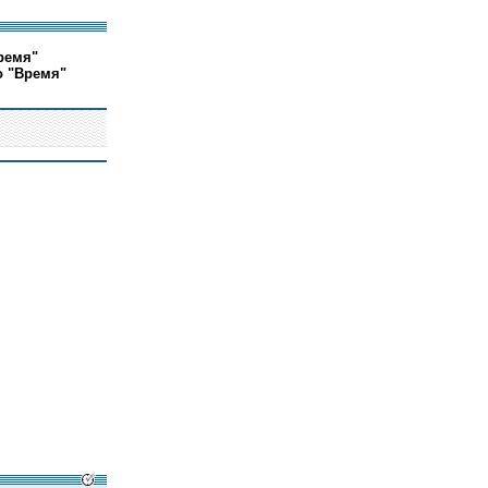
ремя"
о "Время"