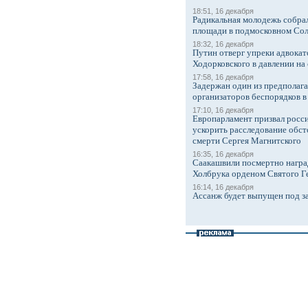
18:51, 16 декабря
Радикальная молодежь собрал
площади в подмосковном Со
18:32, 16 декабря
Путин отверг упреки адвокат
Ходорковского в давлении на 
17:58, 16 декабря
Задержан один из предполаг
организаторов беспорядков 
17:10, 16 декабря
Европарламент призвал росси
ускорить расследование обст
смерти Сергея Магнитского
16:35, 16 декабря
Саакашвили посмертно награ
Холбрука орденом Святого Г
16:14, 16 декабря
Ассанж будет выпущен под з