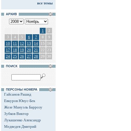
все темы
АРХИВ
1
2
3
4
5
6
7
8
9
10
11
12
13
14
15
16
17
18
19
20
21
22
23
24
25
26
27
28
29
30
ПОИСК
ПЕРСОНЫ НОМЕРА
Гайсанов Рашид
Евкуров Юнус-Бек
Жозе Мануэль Баррозу
Зубков Виктор
Лукашенко Александр
Медведев Дмитрий