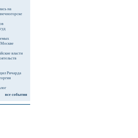
ась на
лнечногорске
ов
суд
аемых
в Москве
йские власти
оятельств
дил Ричарда
еоргия
алог
все события