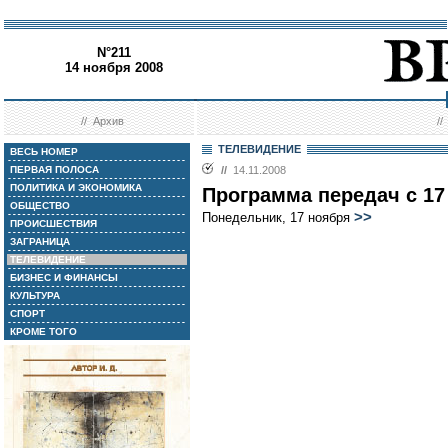
N°211
14 ноября 2008
//
Архив
/
ТЕЛЕВИДЕНИЕ
ВЕСЬ НОМЕР
ПЕРВАЯ ПОЛОСА
//
14.11.2008
ПОЛИТИКА И ЭКОНОМИКА
Программа передач с 17 
ОБЩЕСТВО
>>
Понедельник, 17 ноября
ПРОИСШЕСТВИЯ
ЗАГРАНИЦА
ТЕЛЕВИДЕНИЕ
БИЗНЕС И ФИНАНСЫ
КУЛЬТУРА
СПОРТ
КРОМЕ ТОГО