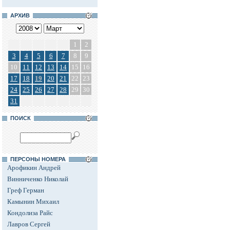
АРХИВ
1
2
3
4
5
6
7
8
9
10
11
12
13
14
15
16
17
18
19
20
21
22
23
24
25
26
27
28
29
30
31
ПОИСК
ПЕРСОНЫ НОМЕРА
Арофикин Андрей
Винниченко Николай
Греф Герман
Камынин Михаил
Кондолиза Райс
Лавров Сергей