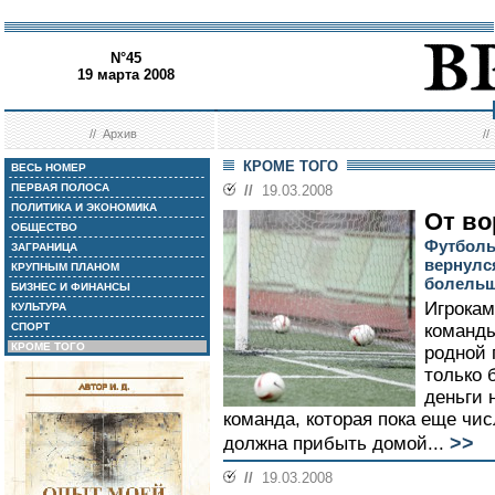
N°45
19 марта 2008
//
Архив
/
КРОМЕ ТОГО
ВЕСЬ НОМЕР
ПЕРВАЯ ПОЛОСА
//
19.03.2008
ПОЛИТИКА И ЭКОНОМИКА
От во
ОБЩЕСТВО
Футболь
ЗАГРАНИЦА
вернулся
КРУПНЫМ ПЛАНОМ
болель
БИЗНЕС И ФИНАНСЫ
Игрокам
КУЛЬТУРА
СПОРТ
команды
КРОМЕ ТОГО
родной 
только 
деньги 
команда, которая пока еще чи
>>
должна прибыть домой...
//
19.03.2008