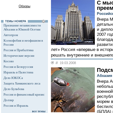
С мы
Обзоры
преем
Российс
Вчера М
ТЕМЫ НОМЕРА
детальн
Признание независимости
и дипло
Абхазии и Южной Осетии
2007 го
Автопром
благода
Ксенофобия и неофашизм в
развити
России
лет» Россия «впервые в истор
Россия и Прибалтика
решать внутренние и внешнепо
Исторические версии
Косово
//
19.03.2008
Россия и Белоруссия
Подс
Израиль и Палестина
Абхазия
Дело ЮКОСа
Вчера А
Защита Химкинского леса
небольш
Дело Бульбова
военной
Россия и финансовый кризис
республ
Доллар
морем 
Россия и Израиль
беспило
все темы
(БПЛА) 