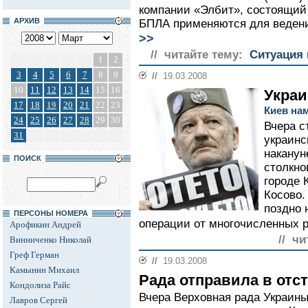
компании «Элбит», состоящий
АРХИВ
БПЛА применяются для ведения
>>
// читайте тему:
Ситуация 
1
2
3
4
5
6
7
8
9
//
19.03.2008
10
11
12
13
14
15
16
Украи
17
18
19
20
21
22
23
Киев на
24
25
26
27
28
29
30
Вчера с
31
украинс
наканун
ПОИСК
столкно
городе 
Косово.
поздно 
ПЕРСОНЫ НОМЕРА
операции от многочисленных р
Арофикин Андрей
// чи
Винниченко Николай
Греф Герман
//
19.03.2008
Камынин Михаил
Рада отправила в отс
Кондолиза Райс
Вчера Верховная рада Украин
Лавров Сергей