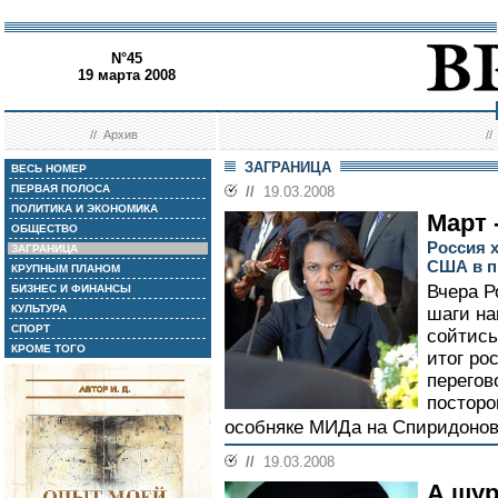
N°45
19 марта 2008
//
Архив
/
ЗАГРАНИЦА
ВЕСЬ НОМЕР
ПЕРВАЯ ПОЛОСА
//
19.03.2008
ПОЛИТИКА И ЭКОНОМИКА
Март 
ОБЩЕСТВО
Россия 
ЗАГРАНИЦА
США в п
КРУПНЫМ ПЛАНОМ
Вчера Р
БИЗНЕС И ФИНАНСЫ
КУЛЬТУРА
шаги на
СПОРТ
сойтись
КРОМЕ ТОГО
итог ро
перегов
посторо
особняке МИДа на Спиридонов
//
19.03.2008
А шур