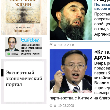
Польска
второе 
Простые
операти
сообщен
о том, 
Афганис
//
19.03.2008
«Кита
друзь
Вчера р
председ
переизб
китайск
Владим
«привер
всемерн
партнерства с Китаем на благ
//
19.03.2008