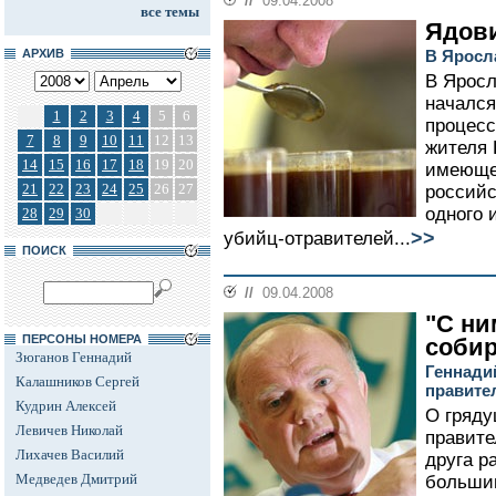
//
09.04.2008
все темы
Ядови
АРХИВ
В Яросл
В Яросл
начался
1
2
3
4
5
6
процесс
7
8
9
10
11
12
13
жителя 
14
15
16
17
18
19
20
имеющег
21
22
23
24
25
26
27
российс
одного 
28
29
30
>>
убийц-отравителей...
ПОИСК
//
09.04.2008
"С ни
ПЕРСОНЫ НОМЕРА
соби
Зюганов Геннадий
Геннади
Калашников Сергей
правите
Кудрин Алексей
О гряд
Левичев Николай
правите
Лихачев Василий
друга р
Медведев Дмитрий
большин