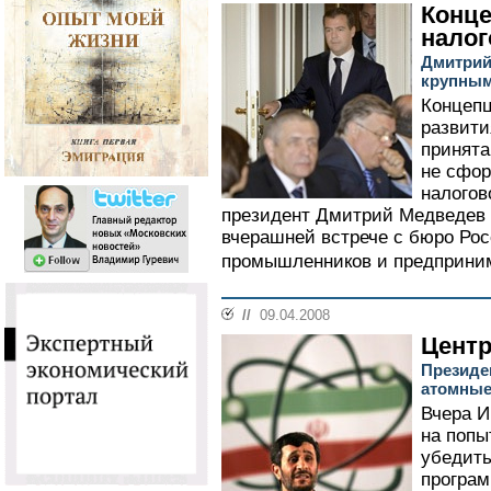
Конце
нало
Дмитрий
крупным
Концепц
развити
принята
не сфор
налогов
президент Дмитрий Медведев 
вчерашней встрече с бюро Рос
промышленников и предприним
//
09.04.2008
Центр
Президе
атомные
Вчера И
на попы
убедить
програм