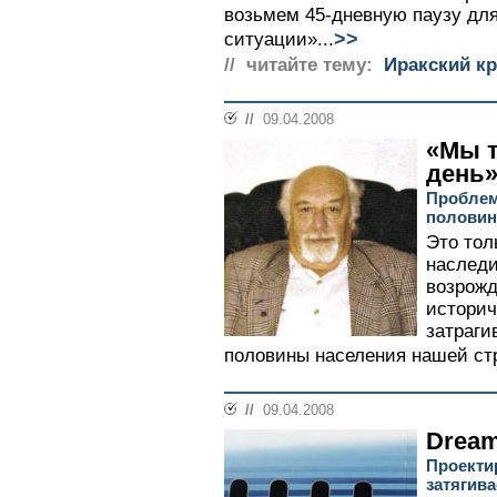
возьмем 45-дневную паузу для
>>
ситуации»...
// читайте тему:
Иракский кр
//
09.04.2008
«Мы т
день
Проблем
половин
Это тол
наследи
возрожд
историч
затраги
половины населения нашей стр
//
09.04.2008
Dream
Проекти
затягива