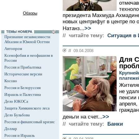
отмечав
техноло
Обзоры
президента Махмуда Ахмадинеж
новых центрифуг в центре по 
>>
Натанз...
ТЕМЫ НОМЕРА
// читайте тему:
Ситуация в 
Признание независимости
Абхазии и Южной Осетии
Автопром
//
09.04.2008
Ксенофобия и неофашизм в
Для С
России
проб
Россия и Прибалтика
Крупней
Исторические версии
платеже
Косово
Жителям
Россия и Белоруссия
не удал
Израиль и Палестина
пенсии 
Дело ЮКОСа
апреля,
Защита Химкинского леса
граждан
Дело Бульбова
>>
деньги на счет...
Россия и финансовый кризис
// читайте тему:
Банки
Доллар
Россия и Израиль