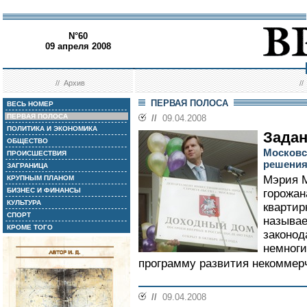
N°60
09 апреля 2008
//
Архив
/
ПЕРВАЯ ПОЛОСА
ВЕСЬ НОМЕР
ПЕРВАЯ ПОЛОСА
//
09.04.2008
ПОЛИТИКА И ЭКОНОМИКА
Задан
ОБЩЕСТВО
Московс
ПРОИСШЕСТВИЯ
решения
ЗАГРАНИЦА
Мэрия М
КРУПНЫМ ПЛАНОМ
БИЗНЕС И ФИНАНСЫ
горожан
КУЛЬТУРА
квартир
СПОРТ
называ
КРОМЕ ТОГО
законод
немноги
программу развития некоммерч
//
09.04.2008