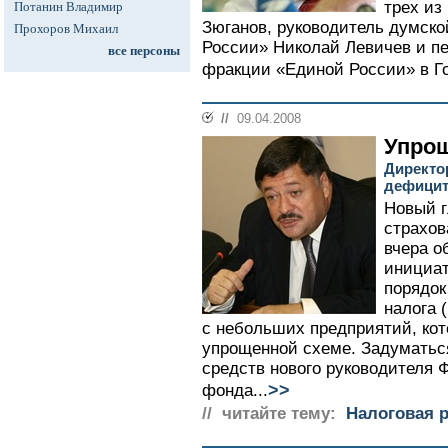
трех из
Потанин Владимир
Зюганов, руководитель думск
Прохоров Михаил
России» Николай Левичев и п
все персоны
фракции «Единой России» в Г
//
09.04.2008
Упро
Директо
дефицит
Новый г
страхов
вчера о
инициат
порядок
налога 
с небольших предприятий, кот
упрощенной схеме. Задуматьс
средств нового руководителя
>>
фонда...
// читайте тему:
Налоговая 