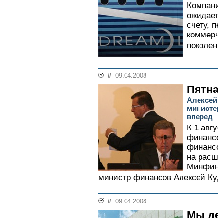
Компани
ожидает
счету, 
коммерч
поколени
//
09.04.2008
Пятна
Алексей
министе
вперед
К 1 авг
финансо
финансо
на расш
Минфина
министр финансов Алексей Куд
//
09.04.2008
Мы де