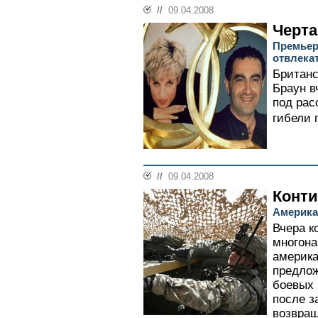
//
09.04.2008
Черта
Премьер
отвлека
Британс
Браун в
под рас
гибели 
//
09.04.2008
Конти
Америка
Вчера 
многон
америка
предлож
боевых 
после з
возвращ