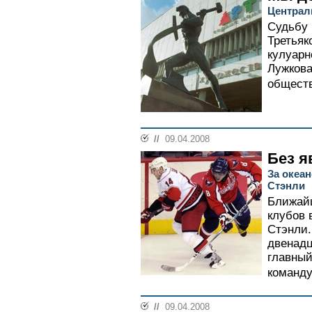
Централ
Судьбу 
Третьяк
кулуарн
Лужкова
обществ
//
09.04.2008
Без 
За океан
Стэнли
Ближай
клубов 
Стэнли.
двенадц
главный
команду
//
09.04.2008