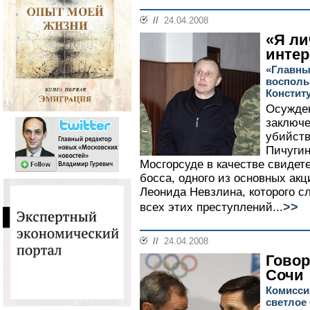
//
24.04.2008
«Я ли
инте
«Главны
восполь
Констит
Осужде
заключе
убийств
Пичугин
Мосгорсуде в качестве свидет
босса, одного из основных ак
Леонида Невзлина, которого с
>>
всех этих преступлений...
//
24.04.2008
Говор
Сочи
Комисси
светлое