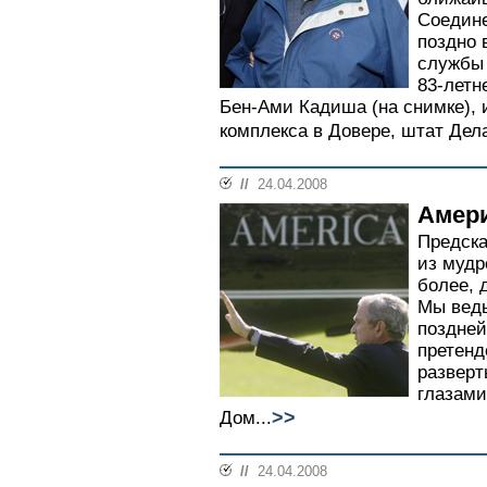
Соедин
поздно 
службы
83-летн
Бен-Ами Кадиша (на снимке), 
комплекса в Довере, штат Дела
//
24.04.2008
Амери
Предска
из мудр
более, 
Мы ведь
поздней
претенд
развер
глазами
>>
Дом...
//
24.04.2008