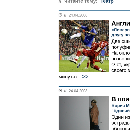
// читайте тему:
Театр
//
24.04.2008
Англи
«Ливерп
другу по
Две оши
полуфин
На опло
позвол
счет, «
своего 
>>
минутах...
//
24.04.2008
В пои
Борис М
"Единой
Один из
эстрады
обороня