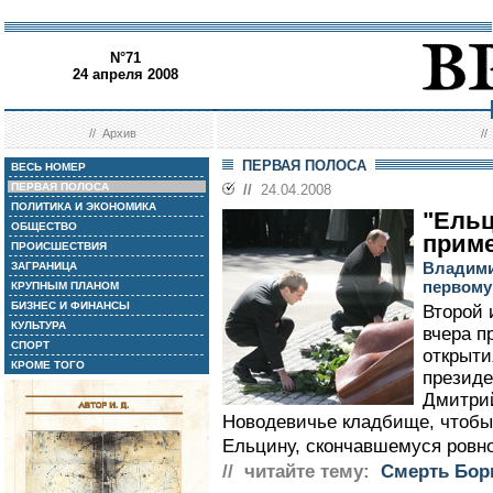
N°71
24 апреля 2008
//
Архив
/
ПЕРВАЯ ПОЛОСА
ВЕСЬ НОМЕР
ПЕРВАЯ ПОЛОСА
//
24.04.2008
ПОЛИТИКА И ЭКОНОМИКА
"Ельц
ОБЩЕСТВО
прим
ПРОИСШЕСТВИЯ
Владими
ЗАГРАНИЦА
первому
КРУПНЫМ ПЛАНОМ
БИЗНЕС И ФИНАНСЫ
Второй 
КУЛЬТУРА
вчера п
СПОРТ
открыти
КРОМЕ ТОГО
президе
Дмитри
Новодевичье кладбище, чтобы
Ельцину, скончавшемуся ровно 
// читайте тему:
Смерть Бор