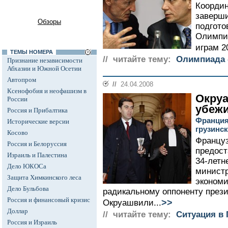
Коорди
заверши
Обзоры
подгото
Олимпи
играм 20
ТЕМЫ НОМЕРА
// читайте тему:
Олимпиада -
Признание независимости
Абхазии и Южной Осетии
Автопром
//
24.04.2008
Ксенофобия и неофашизм в
Окру
России
убеж
Россия и Прибалтика
Франция
Исторические версии
грузинск
Косово
Француз
Россия и Белоруссия
предост
Израиль и Палестина
34-летн
Дело ЮКОСа
министр
Защита Химкинского леса
экономи
Дело Бульбова
радикальному оппоненту през
Россия и финансовый кризис
>>
Окруашвили...
Доллар
// читайте тему:
Ситуация в 
Россия и Израиль