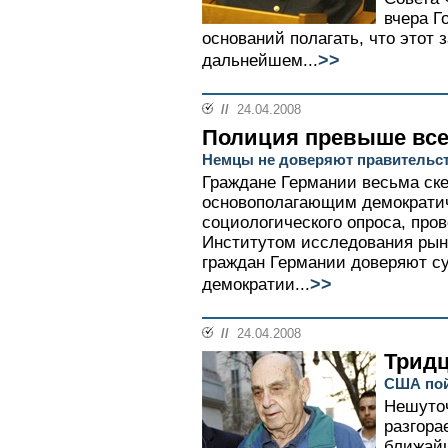
вчера Г
оснований полагать, что этот 
>>
дальнейшем...
//
24.04.2008
Полиция превыше все
Немцы не доверяют правительст
Граждане Германии весьма ске
основополагающим демократич
социологического опроса, про
Институтом исследования рынк
граждан Германии доверяют 
>>
демократии...
//
24.04.2008
Тридц
США пой
Нешуто
разгора
ближай