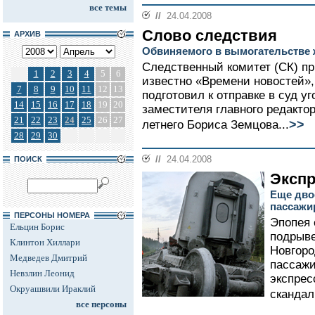
все темы
//
24.04.2008
Слово следствия
АРХИВ
Обвиняемого в вымогательстве 
Следственный комитет (СК) пр
1
2
3
4
5
6
известно «Времени новостей»,
7
8
9
10
11
12
13
подготовил к отправке в суд у
14
15
16
17
18
19
20
заместителя главного редакто
21
22
23
24
25
26
27
>>
летнего Бориса Земцова...
28
29
30
//
24.04.2008
ПОИСК
Экспр
Еще дво
пассажи
ПЕРСОНЫ НОМЕРА
Эпопея 
Ельцин Борис
подрыве
Клинтон Хиллари
Новгоро
Медведев Дмитрий
пассажи
Невзлин Леонид
экспрес
Окруашвили Ираклий
скандал
все персоны