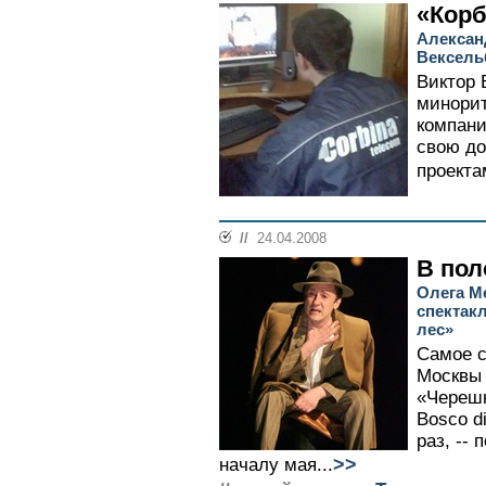
«Корб
Алексан
Вексель
Виктор 
минорит
компани
свою до
проекта
//
24.04.2008
В пол
Олега М
спектак
лес»
Самое с
Москвы 
«Черешн
Bosco d
раз, --
>>
началу мая...