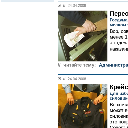
//
24.04.2008
Перео
Госдума
мелком 
Вор, со
менее 1
а отдел
наказан
// читайте тему:
Администра
//
24.04.2008
Крейс
Для изб
силовик
Верхняя
может в
силови
это поп
Совета