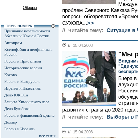
Междуна
Обзоры
проблем Северного Кавказа Ру
вопросы обозревателя «Време
>>
СУХОВА...
ТЕМЫ НОМЕРА
// читайте тему:
Ситуация в 
Признание независимости
Абхазии и Южной Осетии
Автопром
//
15.04.2008
Ксенофобия и неофашизм в
"Мы 
России
Владими
Россия и Прибалтика
"Единую
Исторические версии
беспарт
Косово
Вчера в
Россия и Белоруссия
двухдн
Израиль и Палестина
России»
Дело ЮКОСа
обсужде
Защита Химкинского леса
стратег
Дело Бульбова
развития страны до 2020 года..
Россия и финансовый кризис
// читайте тему:
Выборы в Р
Доллар
Россия и Израиль
//
15.04.2008
все темы