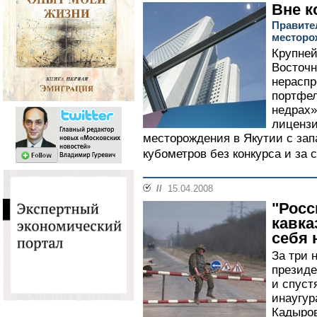
Вне к
Правите
месторо
Крупней
Восточн
нераспр
портфел
недрах»
лицензи
месторождения в Якутии с запа
кубометров без конкурса и за 
//
15.04.2008
"Росс
кавка
себя 
За три 
президе
и спуст
инаугур
Кадыров