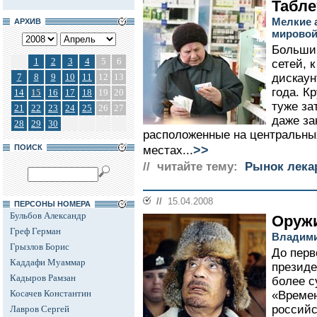
Табле
Мелкие 
АРХИВ
мировой
Больши
1
2
3
4
5
6
сетей, 
7
8
9
10
11
12
13
дискаун
года. К
14
15
16
17
18
19
20
туже за
21
22
23
24
25
26
27
даже за
28
29
30
расположенные на центральны
>>
ПОИСК
местах...
// читайте тему:
Рынок лека
//
15.04.2008
ПЕРСОНЫ НОМЕРА
Бульбов Александр
Оруж
Греф Герман
Владими
Грызлов Борис
До перв
Каддафи Муаммар
президе
Кадыров Рамзан
более с
Косачев Константин
«Времен
россий
Лавров Сергей