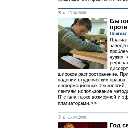
//
15.04.2008
Быто
проти
Плагиат 
Плагиат
заведен
проблем
чужих т
реферат
диссер
широкое распространение. При
падении студенческих нравов,
информационных технологий, 
лентяям использование метода
IT стала также возможной и э
>>
плагиаторами.
//
15.04.2008
Год с