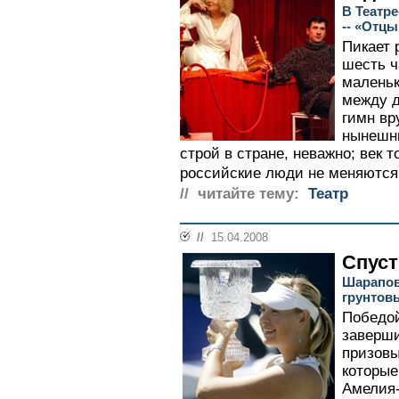
В Театр
-- «Отцы
Пикает 
шесть ч
маленьк
между д
гимн вр
нынешни
строй в стране, неважно; век 
российские люди не меняются.
// читайте тему:
Театр
//
15.04.2008
Спуст
Шарапов
грунтов
Победо
заверши
призовы
которые
Амелия-