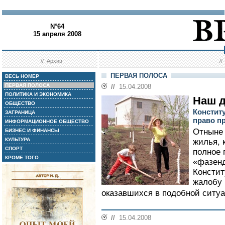
N°64
15 апреля 2008
//
Архив
/
ПЕРВАЯ ПОЛОСА
ВЕСЬ НОМЕР
ПЕРВАЯ ПОЛОСА
//
15.04.2008
ПОЛИТИКА И ЭКОНОМИКА
Наш д
ОБЩЕСТВО
Констит
ЗАГРАНИЦА
право п
ИНФОРМАЦИОННОЕ ОБЩЕСТВО
Отныне 
БИЗНЕС И ФИНАНСЫ
КУЛЬТУРА
жилья, 
СПОРТ
полное 
КРОМЕ ТОГО
«фазенд
Констит
жалобу 
оказавшихся в подобной ситуа
//
15.04.2008