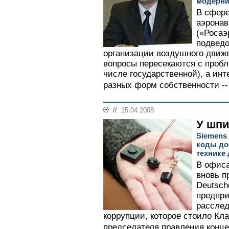
модерни
В сфере
аэрона
(«Росаэ
подведо
организации воздушного движ
вопросы пересекаются с пробл
числе государственной), а ин
разных форм собственности -- 
//
15.04.2008
У шпи
Siemens
коды до
технике
В офиса
вновь п
Deutsch
предпри
расслед
коррупции, которое стоило Кл
председателя правления концер