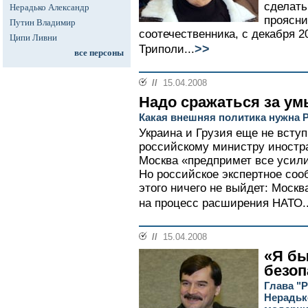
сделать
Нерадько Александр
проясни
Путин Владимир
соотечественника, с декабря 
Ципи Ливни
>>
Триполи...
все персоны
//
15.04.2008
Надо сражаться за умы
Какая внешняя политика нужна 
Украина и Грузия еще не всту
российскому министру иностр
Москва «предпримет все усили
Но российское экспертное соо
этого ничего не выйдет: Моск
на процесс расширения НАТО..
//
15.04.2008
«Я бы
безоп
Глава "
Нерадьк