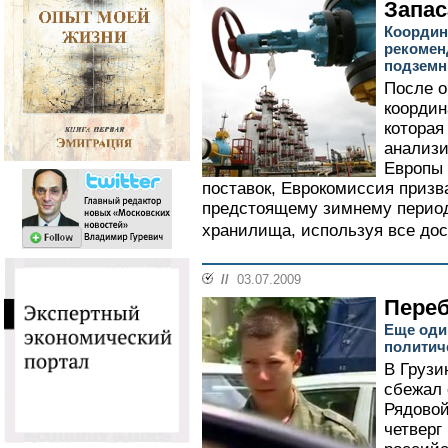
Запас
Координ
рекомен
подземн
После о
координ
которая
анализи
Европы 
поставок, Еврокомиссия призв
предстоящему зимнему период
хранилища, используя все дос
//
03.07.2009
Пере
Еще оди
политич
В Грузи
сбежал 
Рядовой
четверг