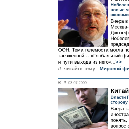
Нобелев
новые м
экономи
Вчера в
Москва-
Джозефа
Нобелев
председ
ООН. Тема телемоста могла по
заезженной -- «Глобальный ф
>>
и пути выхода из него»...
// читайте тему:
Мировой фи
//
03.07.2009
Китай
Власти 
сторону
Вчера з
иностра
понять,
вопрос 