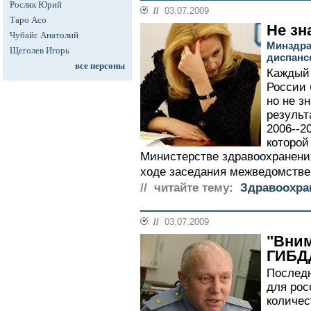
Росляк Юрий
//
03.07.2009
Таро Асо
Не зн
Чубайс Анатолий
Минздра
Щеголев Игорь
диспанс
все персоны
Каждый
России 
но не з
результ
2006--2
которой
Министерстве здравоохранения
ходе заседания межведомствен
// читайте тему:
Здравоохра
//
03.07.2009
"Вним
ГИБДД
Последн
для рос
количес