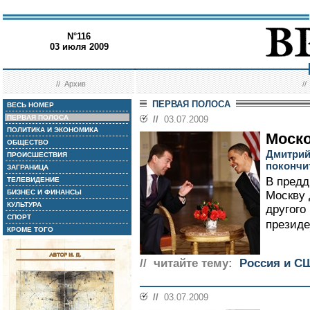
N°116
03 июля 2009
//
Архив
/
ПЕРВАЯ ПОЛОСА
ВЕСЬ НОМЕР
ПЕРВАЯ ПОЛОСА
//
03.07.2009
ПОЛИТИКА И ЭКОНОМИКА
Моск
ОБЩЕСТВО
Дмитрий
ПРОИСШЕСТВИЯ
покончи
ЗАГРАНИЦА
В предд
ТЕЛЕВИДЕНИЕ
БИЗНЕС И ФИНАНСЫ
Москву
КУЛЬТУРА
другого
СПОРТ
президе
КРОМЕ ТОГО
// читайте тему:
Россия и С
//
03.07.2009