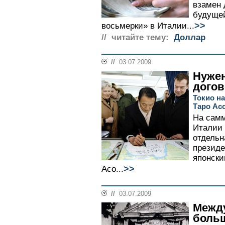
взамен 
будуще
>>
восьмерки» в Италии...
// читайте тему:
Доллар
//
03.07.2009
Нуже
догов
Токио на
Таро Ас
На самм
Италии 
отдельн
президе
японски
>>
Асо...
//
03.07.2009
Межд
боль