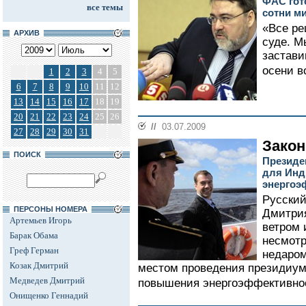
ФАС гот
все темы
сотни м
«Все р
АРХИВ
суде. М
застави
осени в
1
2
3
4
5
6
7
8
9
10
11
12
13
14
15
16
17
18
19
20
21
22
23
24
25
26
//
03.07.2009
27
28
29
30
31
Закон
ПОИСК
Президе
для Инд
энергоэ
Русский
ПЕРСОНЫ НОМЕРА
Дмитри
Артемьев Игорь
ветром 
Барак Обама
несмотр
Греф Герман
недаром
Козак Дмитрий
местом проведения президиум
Медведев Дмитрий
повышения энергоэффективнос
Онищенко Геннадий