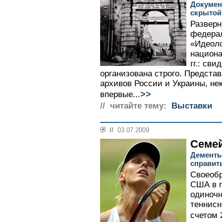
Докумен
скрытой
Разверн
федерал
«Идеоло
национа
гг.: св
организована строго. Предст
архивов России и Украины, не
>>
впервые...
// читайте тему:
Выставки
//
03.07.2009
Семе
Дементь
справит
Своеобр
США в 
одиночн
теннисн
счетом 