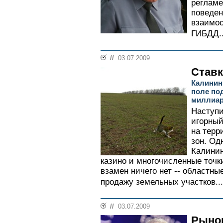
реглам
поведен
взаимоо
ГИБДД..
//
03.07.2009
Ставк
Калининг
поле по
миллиа
Наступи
игорный
на терр
зон. Од
Калинин
казино и многочисленные точк
взамен ничего нет -- областн
продажу земельных участков...
//
03.07.2009
Рынок