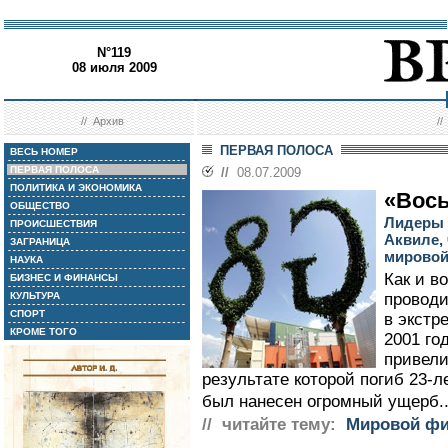
N°119
08 июля 2009
//
Архив
/
ПЕРВАЯ ПОЛОСА
ВЕСЬ НОМЕР
ПЕРВАЯ ПОЛОСА
//
08.07.2009
ПОЛИТИКА И ЭКОНОМИКА
«Вось
ОБЩЕСТВО
Лидеры 
ПРОИСШЕСТВИЯ
Аквиле,
ЗАГРАНИЦА
мировой
НАУКА
Как и в
БИЗНЕС И ФИНАНСЫ
КУЛЬТУРА
проводи
СПОРТ
в экстр
КРОМЕ ТОГО
2001 го
привели
результате которой погиб 23-л
был нанесен огромный ущерб..
// читайте тему:
Мировой фи