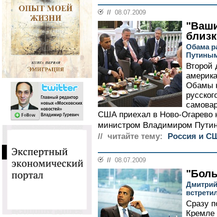
//
08.07.2009
"Ваши
близк
Обама р
Путины
Второй 
америка
Обамы н
русского
самовар
США приехал в Ново-Огарево н
министром Владимиром Путин
// читайте тему:
Россия и С
//
08.07.2009
"Боль
Дмитрий
встрети
Сразу п
Кремле