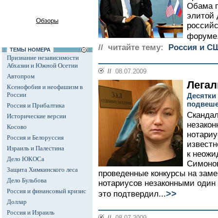
Обама п
элитой 
Обзоры
российс
форуме.
// читайте тему:
Россия и С
ТЕМЫ НОМЕРА
Признание независимости
Абхазии и Южной Осетии
//
08.07.2009
Автопром
Легал
Ксенофобия и неофашизм в
России
Десятки
подвеше
Россия и Прибалтика
Скандал
Исторические версии
незакон
Косово
нотариу
Россия и Белоруссия
известн
Израиль и Палестина
к неожи
Дело ЮКОСа
Симонов
Защита Химкинского леса
проведенные конкурсы на зам
Дело Бульбова
нотариусов незаконными один 
Россия и финансовый кризис
>>
это подтвердил...
Доллар
Россия и Израиль
//
08.07.2009