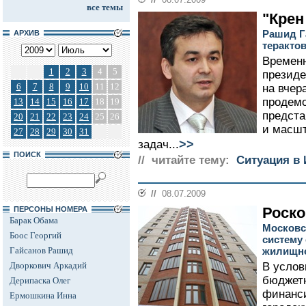
все темы
"Крен
Рашид Г
АРХИВ
теракто
Времен
1
2
3
4
5
президе
6
7
8
9
10
11
12
на вчер
продемо
13
14
15
16
17
18
19
предста
20
21
22
23
24
25
26
и масшт
27
28
29
30
31
>>
задач...
ПОИСК
// читайте тему:
Ситуация в
//
08.07.2009
Роско
ПЕРСОНЫ НОМЕРА
Барак Обама
Московс
Боос Георгий
систему
Гайсанов Рашид
жилищно
Дворкович Аркадий
В услов
бюджетн
Дерипаска Олег
финанс
Ермошкина Инна