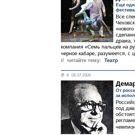
Еще оди
фестива
Все спе
Чеховск
«нового
сделанн
драма, 
компания «Семь пальцев на р
черное кабаре, разумеется, с 
// читайте тему:
Театр
//
08.07.2009
Дема
От росс
за испо
Российс
под дав
обстоят
регламе
чемпион