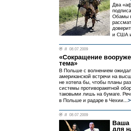
Два «аф
подписа
Обамы в
рассмат
доверит
и США и
//
08.07.2009
«Сокращение вооружен
тема»
В Польше с волнением ожидал
американской встречи на выс
не хотела бы, чтобы планы ра
системы противоракетной обо
таковыми лишь на бумаге. Реч
>
в Польше и радаре в Чехии...
//
08.07.2009
Ваша 
для н