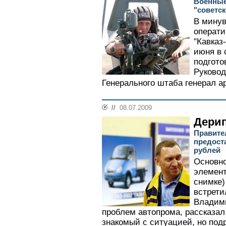
Военные
"советск
В мину
операти
"Кавказ
июня в 
подгото
Руковод
Генерального штаба генерал а
//
08.07.2009
Дерип
Правите
предоста
рублей
Основно
элемент
снимке)
встрети
Владим
проблем автопрома, рассказал
знакомый с ситуацией, но под