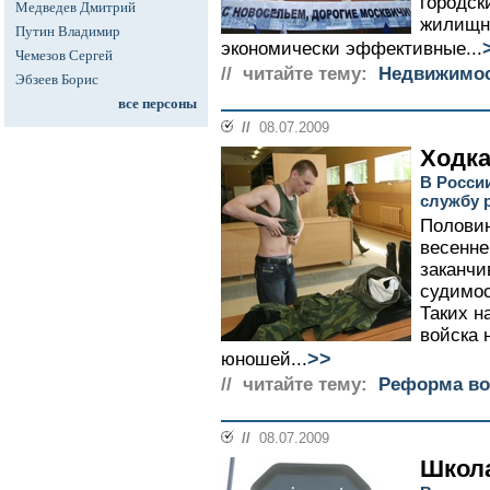
городск
Медведев Дмитрий
жилищн
Путин Владимир
экономически эффективные...
Чемезов Сергей
// читайте тему:
Недвижимо
Эбзеев Борис
все персоны
//
08.07.2009
Ходка
В Росси
службу 
Половин
весенне
заканчи
судимос
Таких н
войска 
>>
юношей...
// читайте тему:
Реформа во
//
08.07.2009
Школ