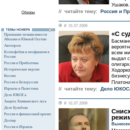
Ушаков..
// читайте тему:
Россия и П
Обзоры
//
01.07.2009
ТЕМЫ НОМЕРА
«С су
Признание независимости
Абхазии и Южной Осетии
Басманн
Автопром
вероятн
Ксенофобия и неофашизм в
всем ми
России
выдал с
Россия и Прибалтика
олигар
Исторические версии
Ходорко
бизнесу
Косово
Платона
Россия и Белоруссия
Израиль и Палестина
// читайте тему:
Дело ЮКОС
Дело ЮКОСа
Защита Химкинского леса
//
01.07.2009
Дело Бульбова
Снисх
Россия и финансовый кризис
режи
Доллар
Вынесен
Россия и Израиль