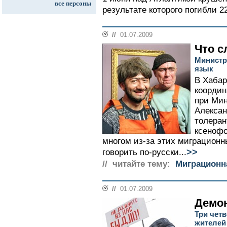
все персоны
результате которого погибли 22
//
01.07.2009
Что 
Министр
язык
В Хабар
координ
при Мин
Алексан
толеран
ксенофо
многом из-за этих миграционн
>>
говорить по-русски...
// читайте тему:
Миграционн
//
01.07.2009
Демо
Три чет
жителей