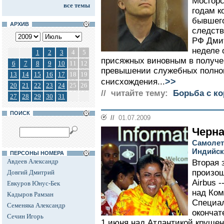
Мосгорс
все темы
годам к
бывшего
АРХИВ
следств
РФ Дмит
неделе 
1
2
3
4
5
присяжных виновным в получен
6
7
8
9
10
11
12
превышении служебных полно
13
14
15
16
17
18
19
>>
снисхождения...
20
21
22
23
24
25
26
// читайте тему:
Борьба с к
27
28
29
30
31
ПОИСК
//
01.07.2009
Черна
Самолет
Индийск
ПЕРСОНЫ НОМЕРА
Авдеев Александр
Вторая 
произош
Довгий Дмитрий
Airbus -
Евкуров Юнус-Бек
над Ком
Кадыров Рамзан
Специал
Семеняка Александр
оконча
Сечин Игорь
1 июня над Атлантикой крушени