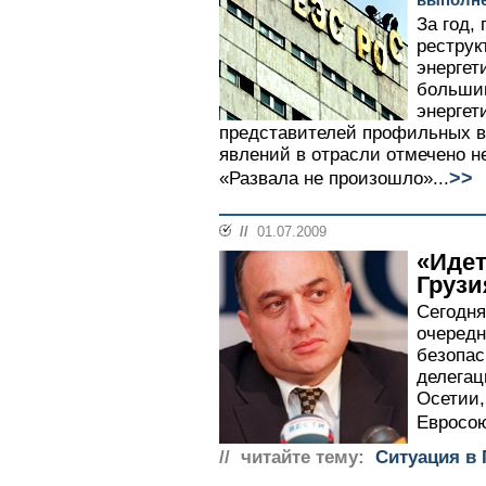
За год,
реструк
энергет
большин
энергет
представителей профильных в
явлений в отрасли отмечено не
>>
«Развала не произошло»...
//
01.07.2009
«Идет
Грузи
Сегодня
очередн
безопас
делегац
Осетии
Евросою
// читайте тему:
Ситуация в 