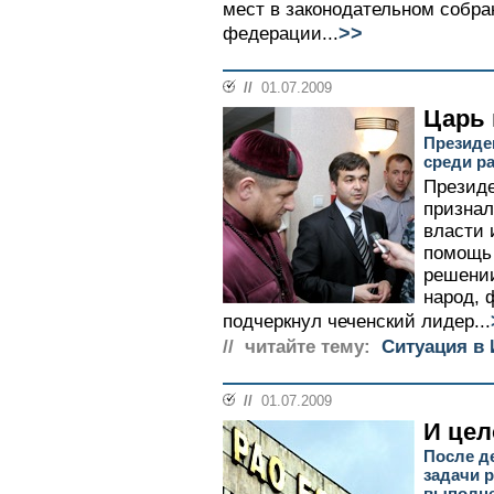
мест в законодательном собра
>>
федерации...
//
01.07.2009
Царь
Президе
среди р
Президе
признал
власти 
помощь 
решени
народ, 
подчеркнул чеченский лидер...
// читайте тему:
Ситуация в
//
01.07.2009
И цел
После д
задачи 
выполн