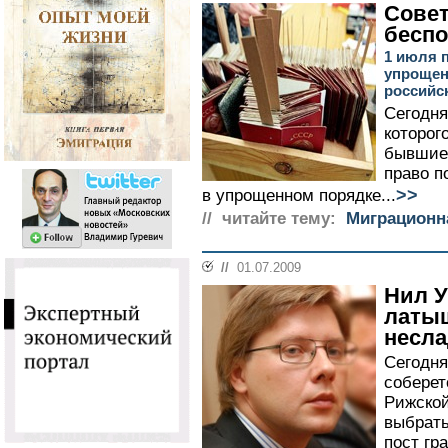
Совет
беспо
1 июля 
упрощен
российс
Сегодня
которог
бывшие 
право п
>>
в упрощенном порядке...
// читайте тему:
Миграционн
//
01.07.2009
Нил У
латыш
несла
Сегодня
соберет
Рижской
выбрать
пост гр