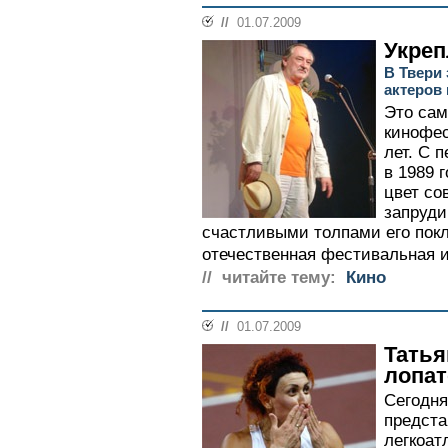
//
01.07.2009
Укреп
В Твери
актеров
Это сам
кинофес
лет. С 
в 1989 
цвет со
запруди
счастливыми толпами его покл
отечественная фестивальная и
// читайте тему:
Кино
//
01.07.2009
Татья
лопат
Сегодня
предст
легкоат