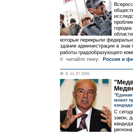
Всеросс
общест
исследо
проблем
городка
области
которые перекрыли федеральн
здание администрации в знак 
работы градообразующего комп
// читайте тему:
Россия и ф
//
01.07.2009
"Медв
Медв
"Единая
может п
кандида
С сегод
закон, 
кандида
региона