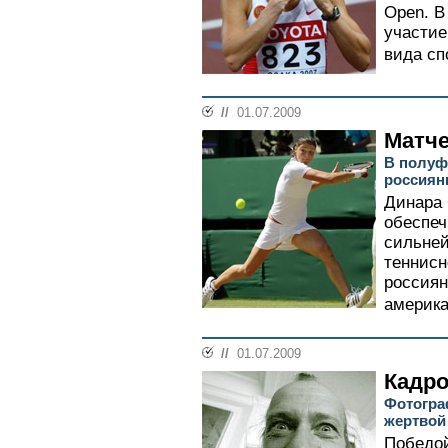
Open. В
участие
вида спо
//
01.07.2009
Матче
В полуф
россиян
Динара
обеспеч
сильней
теннисн
россиян
америка
//
01.07.2009
Кадр
Фотогра
жертвой
Победой