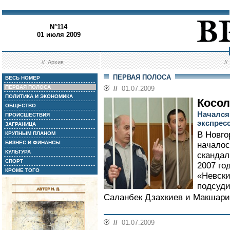
N°114
01 июля 2009
//
Архив
/
ПЕРВАЯ ПОЛОСА
ВЕСЬ НОМЕР
ПЕРВАЯ ПОЛОСА
//
01.07.2009
ПОЛИТИКА И ЭКОНОМИКА
Косол
ОБЩЕСТВО
Начался
ПРОИСШЕСТВИЯ
экспрес
ЗАГРАНИЦА
В Новго
КРУПНЫМ ПЛАНОМ
БИЗНЕС И ФИНАНСЫ
началос
КУЛЬТУРА
скандал
СПОРТ
2007 го
КРОМЕ ТОГО
«Невски
подсуди
Саланбек Дзахкиев и Макшарип
//
01.07.2009