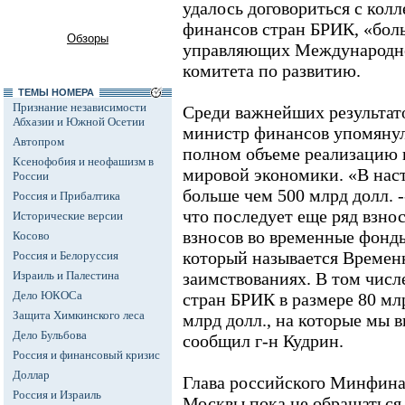
удалось договориться с кол
финансов стран БРИК, «бол
Обзоры
управляющих Международно
комитета по развитию.
ТЕМЫ НОМЕРА
Признание независимости
Среди важнейших результат
Абхазии и Южной Осетии
министр финансов упомянул
Автопром
полном объеме реализацию 
Ксенофобия и неофашизм в
мировой экономики. «В нас
России
больше чем 500 млрд долл. -
Россия и Прибалтика
что последует еще ряд взнос
Исторические версии
взносов во временные фонды
Косово
который называется Времен
Россия и Белоруссия
Израиль и Палестина
заимствованиях. В том числ
Дело ЮКОСа
стран БРИК в размере 80 млр
Защита Химкинского леса
млрд долл., на которые мы 
Дело Бульбова
сообщил г-н Кудрин.
Россия и финансовый кризис
Доллар
Глава российского Минфина
Россия и Израиль
Москвы пока не обращаться