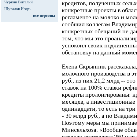
Чуркин Виталий
кредитов, полученных сель
Шувалов Игорь
конкретные проекты в облас
все персоны
регламенте на молоко и мол
сообщил коллегам Владими
конкретных обещаний не дав
том, что мы это проанализи
успокоил своих подчиненны
обстановку на данный моме
Елена Скрынник рассказала
молочного производства в эт
руб., из них 21,2 млрд -- э
ставок на 100% ставки реф
кредиты пролонгированы: кр
месяцев, а инвестиционные -
одиннадцати, то есть на три 
- 30 млрд руб., а по Владими
Поэтому меры мы принимаем»
Минсельхоза. «Вообще общи
отрасли составляет 250 млрд