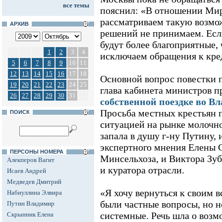
все темы
пояснил: «В отношении Мир
рассматриваем такую возмо
АРХИВ
решений не принимаем. Есл
будут более благоприятные, 
1
2
3
4
исключаем обращения к кре
5
6
7
8
9
10
11
12
13
14
15
16
17
18
Основной вопрос повестки 
19
20
21
22
23
24
25
глава кабинета министров 
26
27
28
29
30
31
собственной поездке во В
Просьба местных крестьян п
ПОИСК
ситуацией на рынке молочн
запала в душу г-ну Путину, 
экспертного мнения Елены 
ПЕРСОНЫ НОМЕРА
Минсельхоза, и Виктора Зуб
Алекперов Вагит
и куратора отрасли.
Исаев Андрей
Медведев Дмитрий
«Я хочу вернуться к своим в
Набиуллина Элвира
были частные вопросы, но н
Путин Владимир
системные. Речь шла о воз
Скрынник Елена