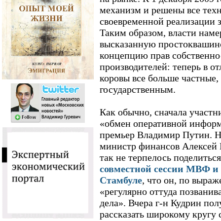
механизм и решены все тех
своевременной реализации 
Таким образом, власти наме
высказанную простокваши
концепцию прав собственнос
производителей: теперь в от
коровы все больше частные, 
государственным.
Как обычно, сначала участн
«обмен оперативной информ
премьер Владимир Путин. Н
министр финансов Алексей К
так не терпелось поделитьс
совместной сессии МВФ и 
Стамбуле
, что он, по выра
«регулярно оттуда позванива
дела». Вчера г-н Кудрин по
рассказать широкому кругу 