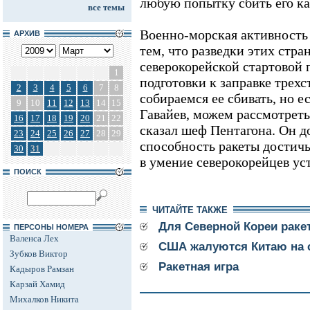
любую попытку сбить его ка
все темы
Военно-морская активность
АРХИВ
тем, что разведки этих стра
северокорейской стартовой
1
подготовки к заправке трех
2
3
4
5
6
7
8
собираемся ее сбивать, но е
9
10
11
12
13
14
15
Гавайев, можем рассмотреть
16
17
18
19
20
21
22
сказал шеф Пентагона. Он до
23
24
25
26
27
28
29
способность ракеты достич
30
31
в умение северокорейцев уст
ПОИСК
ЧИТАЙТЕ ТАКЖЕ
Для Северной Кореи раке
ПЕРСОНЫ НОМЕРА
Валенса Лех
США жалуются Китаю на 
Зубков Виктор
Ракетная игра
Кадыров Рамзан
Карзай Хамид
Михалков Никита