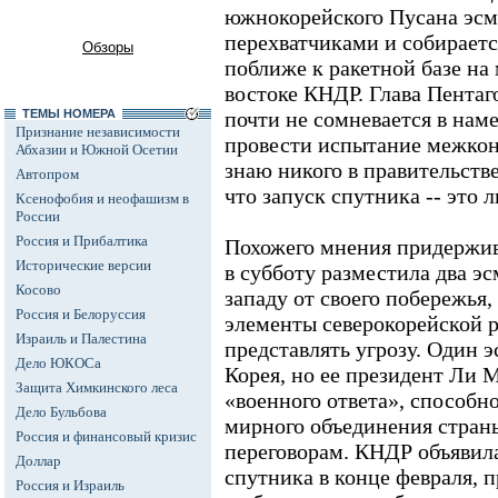
южнокорейского Пусана эсм
перехватчиками и собираетс
Обзоры
поближе к ракетной базе на
востоке КНДР. Глава Пентаго
ТЕМЫ НОМЕРА
почти не сомневается в нам
Признание независимости
провести испытание межкон
Абхазии и Южной Осетии
знаю никого в правительств
Автопром
что запуск спутника -- это 
Ксенофобия и неофашизм в
России
Россия и Прибалтика
Похожего мнения придержив
Исторические версии
в субботу разместила два эс
Косово
западу от своего побережья
Россия и Белоруссия
элементы северокорейской р
Израиль и Палестина
представлять угрозу. Один
Дело ЮКОСа
Корея, но ее президент Ли 
Защита Химкинского леса
«военного ответа», способн
Дело Бульбова
мирного объединения стран
Россия и финансовый кризис
переговорам. КНДР объявила
Доллар
спутника в конце февраля, 
Россия и Израиль