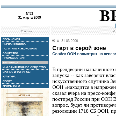
N°53
31 марта 2009
//
Архив
/
ВЕСЬ НОМЕР
//
31.03.2009
ПЕРВАЯ ПОЛОСА
Старт в серой зоне
ПОЛИТИКА И ЭКОНОМИКА
Совбез ООН посмотрит на север
ОБЩЕСТВО
ПРОИСШЕСТВИЯ
ЗАГРАНИЦА
ИНФОРМАЦИОННОЕ ОБЩЕСТВО
В преддверии назначенного 
БИЗНЕС И ФИНАНСЫ
запуска -- как заверяют влас
КУЛЬТУРА
искусственного спутника Зе
СПОРТ
ООН «находится в напряжен
КРОМЕ ТОГО
сказал вчера на пресс-конф
постпред России при ООН В
вопрос, будет ли противоре
резолюции 1718 СБ ООН, при