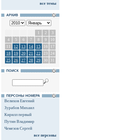
все темы
АРХИВ
1
2
3
4
5
6
7
8
9
10
11
12
13
14
15
16
17
18
19
20
21
22
23
24
25
26
27
28
29
30
31
ПОИСК
ПЕРСОНЫ НОМЕРА
Велихов Евгений
Зурабов Михаил
Кирилл первый
Путин Владимир
Чемезов Сергей
все персоны