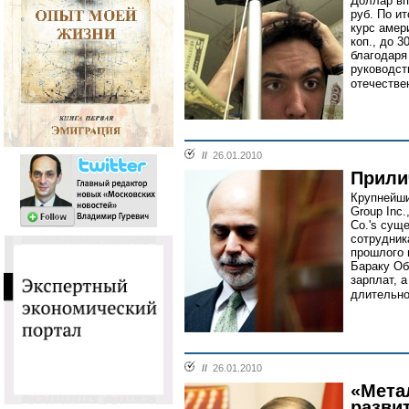
Доллар вп
руб. По и
курс амер
коп., до 
благодаря
руководст
отечестве
//
26.01.2010
Прили
Крупнейши
Group Inc.
Co.'s сущ
сотрудник
прошлого 
Бараку Об
зарплат, 
длительно
//
26.01.2010
«Мета
разви