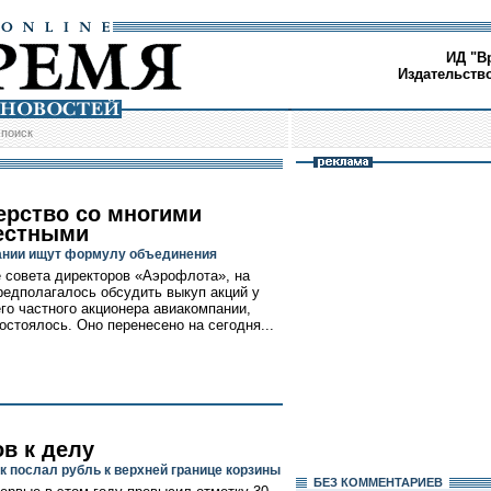
ИД "В
Издательств
/
поиск
ерство со многими
естными
нии ищут формулу объединения
 совета директоров «Аэрофлота», на
редполагалось обсудить выкуп акций у
го частного акционера авиакомпании,
состоялось. Оно перенесено на сегодня...
ов к делу
к послал рубль к верхней границе корзины
БЕЗ КОМMЕНТАРИЕВ