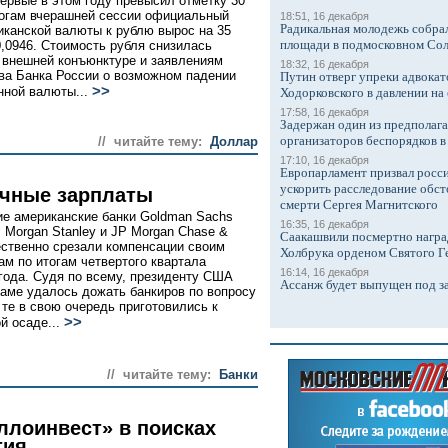
ервые в этом году превысил отметку 30
тогам вчерашней сессии официальный
18:51, 16 декабря
Радикальная молодежь собрал
иканской валюты к рублю вырос на 35
площади в подмосковном Со
30,0946. Стоимость рубля снизилась
 внешней конъюнктуре и заявлениям
18:32, 16 декабря
ва Банка России о возможном падении
Путин отверг упреки адвокат
>>
нной валюты...
Ходорковского в давлении на 
17:58, 16 декабря
Задержан один из предполаг
организаторов беспорядков 
// читайте тему:
Доллар
17:10, 16 декабря
Европарламент призвал росси
ускорить расследование обст
чные зарплаты
смерти Сергея Магнитского
е американские банки Goldman Sachs
16:35, 16 декабря
, Morgan Stanley и JP Morgan Chase &
Саакашвили посмертно награ
ественно срезали компенсации своим
Холбрука орденом Святого Г
ам по итогам четвертого квартала
16:14, 16 декабря
года. Судя по всему, президенту США
Ассанж будет выпущен под з
аме удалось дожать банкиров по вопросу
а те в свою очередь приготовились к
>>
й осаде...
// читайте тему:
Банки
ллоинвест» в поисках
тия