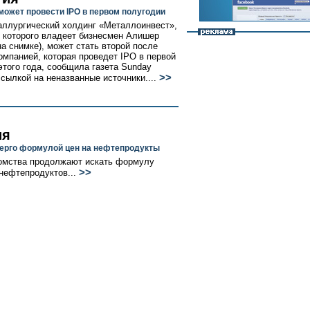
может провести IPO в первом полугодии
аллургический холдинг «Металлоинвест»,
 которого владеет бизнесмен Алишер
на снимке), может стать второй после
мпанией, которая проведет IPO в первой
этого года, сообщила газета Sunday
>>
ссылкой на неназванные источники....
ия
ерго формулой цен на нефтепродукты
омства продолжают искать формулу
>>
нефтепродуктов...