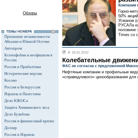
Компания 
Горно-мет
Обзоры
50% акций
Усманов (
РУСАЛа ко
половине 
ТЕМЫ НОМЕРА
Times со 
Признание независимости
Абхазии и Южной Осетии
Автопром
//
26.01.2010
Ксенофобия и неофашизм в
Колебательные движен
России
ФАС не согласна с предложенной Минэн
Россия и Прибалтика
Нефтяные компании и профильные вед
Исторические версии
«справедливого» ценообразования для 
Косово
Россия и Белоруссия
Израиль и Палестина
Дело ЮКОСа
Защита Химкинского леса
Дело Бульбова
Россия и финансовый кризис
Доллар
Россия и Израиль