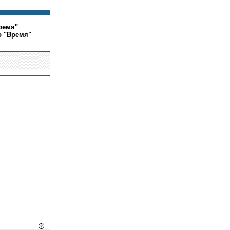
ремя"
о "Время"