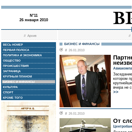
N°11
26 января 2010
//
Архив
/
БИЗНЕС И ФИНАНСЫ
ВЕСЬ НОМЕР
ПЕРВАЯ ПОЛОСА
//
26.01.2010
ПОЛИТИКА И ЭКОНОМИКА
Партн
ОБЩЕСТВО
неизв
ПРОИСШЕСТВИЯ
Авиакомпа
ЗАГРАНИЦА
Заседание
КРУПНЫМ ПЛАНОМ
котором п
БИЗНЕС И ФИНАНСЫ
крупнейше
вчера не 
КУЛЬТУРА
>>
СПОРТ
КРОМЕ ТОГО
//
26.01.2010
От сл
Центробан