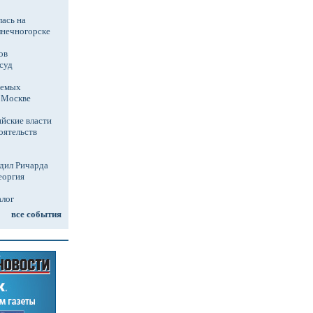
ась на
лнечногорске
ов
суд
аемых
в Москве
йские власти
оятельств
дил Ричарда
еоргия
алог
все события