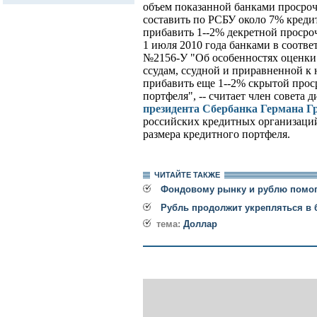
объем показанной банками просро
составить по РСБУ около 7% креди
прибавить 1--2% декретной просро
1 июля 2010 года банками в соотве
№2156-У "Об особенностях оценки
ссудам, ссудной и приравненной к 
прибавить еще 1--2% скрытой проср
портфеля", -- считает член совета 
президента Сбербанка Германа Г
российских кредитных организаций
размера кредитного портфеля.
ЧИТАЙТЕ ТАКЖЕ
Фондовому рынку и рублю помог
Рубль продолжит укрепляться в
тема:
Доллар