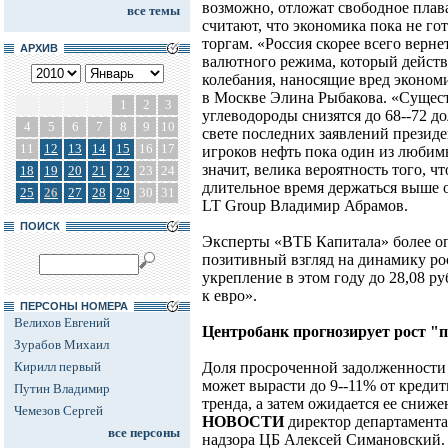
возможно, отложат свободное плав
все темы
считают, что экономика пока не г
торгам. «Россия скорее всего верне
АРХИВ
валютного режима, который действ
колебания, наносящие вред экономик
в Москве Элина Рыбакова. «Существ
1
2
3
углеводороды снизятся до 68--72 дол
4
5
6
7
8
9
10
свете последних заявлений презид
11
12
13
14
15
16
17
игроков нефть пока один из любим
значит, велика вероятность того, ч
18
19
20
21
22
23
24
длительное время держаться выше от
25
26
27
28
29
30
31
LT Group Владимир Абрамов.
ПОИСК
Эксперты «ВТБ Капитала» более о
позитивный взгляд на динамику ро
укрепление в этом году до 28,08 ру
к евро».
ПЕРСОНЫ НОМЕРА
Велихов Евгений
Центробанк прогнозирует рост "
Зурабов Михаил
Кирилл первый
Доля просроченной задолженности 
может вырасти до 9--11% от креди
Путин Владимир
тренда, а затем ожидается ее сниже
Чемезов Сергей
НОВОСТИ
директор департамента
все персоны
надзора ЦБ Алексей Симановский. 