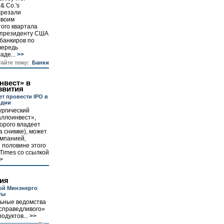
& Co.'s
срезали
своим
того квартала
, президенту США
банкиров по
очередь
аде...
>>
тайте тему:
Банки
нвест» в
звития
т провести IPO в
одии
ургический
аллоинвест»,
орого владеет
 снимке), может
омпанией,
 половине этого
Times со ссылкой
>
ия
ой Минэнерго
ты
ьные ведомства
справедливого»
дуктов...
>>