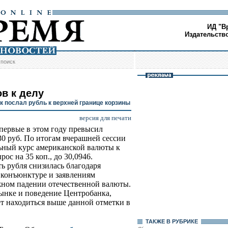
ИД "В
Издательств
/
поиск
ов к делу
к послал рубль к верхней границе корзины
версия для печати
первые в этом году превысил
30 руб. По итогам вчерашней сессии
ный курс американской валюты к
ос на 35 коп., до 30,0946.
ь рубля снизилась благодаря
конъюнктуре и заявлениям
жном падении отечественной валюты.
ынке и поведение Центробанка,
ет находиться выше данной отметки в
ТАКЖЕ В РУБРИКЕ