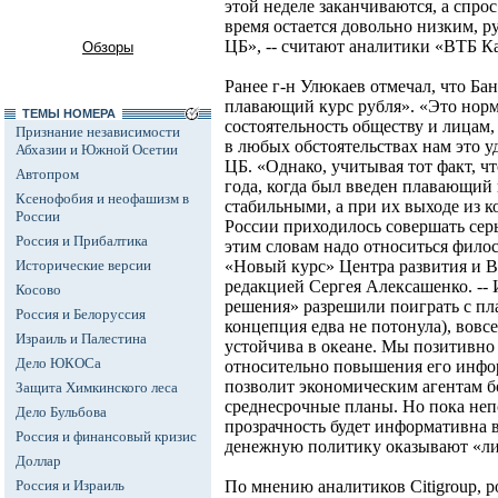
этой неделе заканчиваются, а спро
время остается довольно низким, р
ЦБ», -- считают аналитики «ВТБ К
Обзоры
Ранее г-н Улюкаев отмечал, что Ба
плавающий курс рубля». «Это норм
ТЕМЫ НОМЕРА
состоятельность обществу и лицам
Признание независимости
в любых обстоятельствах нам это у
Абхазии и Южной Осетии
ЦБ. «Однако, учитывая тот факт, ч
Автопром
года, когда был введен плавающий
Ксенофобия и неофашизм в
стабильными, а при их выходе из ко
России
России приходилось совершать сер
Россия и Прибалтика
этим словам надо относиться филос
Исторические версии
«Новый курс» Центра развития и 
редакцией Сергея Алексашенко. --
Косово
решения» разрешили поиграть с пл
Россия и Белоруссия
концепция едва не потонула), вовсе
Израиль и Палестина
устойчива в океане. Мы позитивно
Дело ЮКОСа
относительно повышения его инфор
позволит экономическим агентам б
Защита Химкинского леса
среднесрочные планы. Но пока неп
Дело Бульбова
прозрачность будет информативна в
Россия и финансовый кризис
денежную политику оказывают «л
Доллар
Россия и Израиль
По мнению аналитиков Citigroup, 