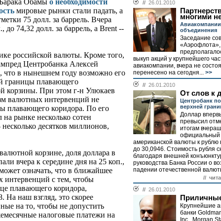
 Барака Обамы
о необходимости
//
26.01.2010
ость
мировые рынки стали падать, а
Партнерств
многими н
метки 75 долл. за баррель. Вчера
Авиакомпании
до 74,32 долл. за баррель, а Brent --
объединения
Заседание со
«Аэрофлота»,
предполагало
мике российской валюты. Кроме того,
выкуп акций у крупнейшего ча
зампред Центробанка Алексей
авиакомпании, вчера не состо
м, что в нынешнем году возможно его
перенесено на сегодня...
>>
ней границы плавающего
//
26.01.2010
й корзины. При этом г-н Улюкаев
От слов к 
изм валютных интервенций не
Центробанк по
верхней грани
ы плавающего коридора. По его
Доллар впервы
л на рынке несколько сотен
превысил отме
- несколько десятков миллионов,
итогам вчера
официальный 
американской валюты к рублю в
до 30,0946. Стоимость рубля 
валютной корзине, доля доллара в
благодаря внешней конъюнкту
упали вчера к середине дня на 25 коп.,
руководства Банка России о в
падении отечественной валюты
 может означать, что в ближайшее
// чит
 интервенций с тем, чтобы
ице плавающего коридора,
//
26.01.2010
. На наш взгляд, это скорее
Приличные
ные на то, чтобы не допустить
Крупнейшие а
банки Goldma
жемесячные налоговые платежи на
Inc., Morgan St