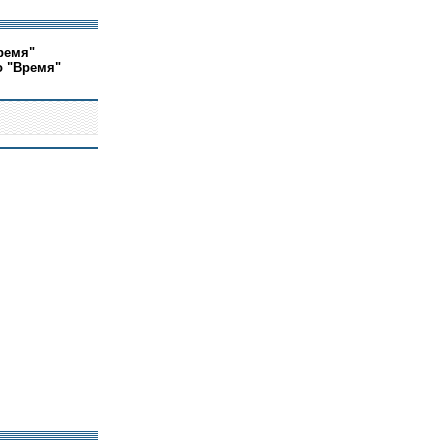
ремя"
о "Время"