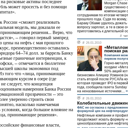
с на рисковые активы последнее
Morgan Chase 
убль может просесть и без помощи
существенно 
компенсации 
апитал».
сотрудникам по итогам четвер
прошлого года. Судя по всему
нк России «сможет реализовать
Бараку Обаме удалось дожать 
альная модель, мы доказали ее
вопросу зарплат, а те в свою 
приготовились к длительной ос
, принимающим решения... Верю, что
// чи
дастся», -- говорил первый зампред
то цены на нефть с мая прошлого
//
26.01.2010
«Металлои
 курс, преимущественно оставались
поисках ра
ридора 64--74 долл. за баррель Банку
Компания може
ьезные граничные интервенции, к
первом полуг
офски, -- отмечается в бюллетене
Горно-металл
холдинг «Мет
Высшей школы экономики под
50% акций кот
 Из того что «лица, принимающие
бизнесмен Алишер Усманов (на
авающим курсом в озере (где
стать второй после РУСАЛа к
которая проведет IPO в первой
 не следует, что концепция
года, сообщила газета Sunday 
 оцениваем намерения Банка России
на неназванные источники....
>
мационной прозрачности -- это
//
26.01.2010
олее уверенно строить свои
Колебательные движен
онятно, насколько намечаемая
ФАС не согласна с предложенн
 условиях, когда большое влияние на
формулой цен на нефтепродук
ица, принимающие решения».
Нефтяные компании и профил
продолжают искать формулу «
ценообразования для нефтепро
российские финансовые власти,