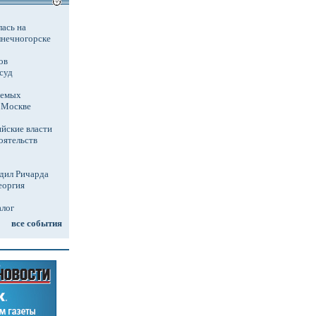
ась на
лнечногорске
ов
суд
аемых
в Москве
йские власти
оятельств
дил Ричарда
еоргия
алог
все события