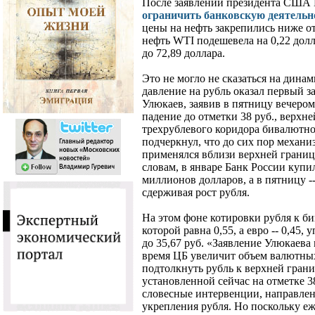
После заявлений президента США
ограничить банковскую деятельн
цены на нефть закрепились ниже от
нефть WTI подешевела на 0,22 долл., 
до 72,89 доллара.
Это не могло не сказаться на дина
давление на рубль оказал первый 
Улюкаев, заявив в пятницу вечеро
падение до отметки 38 руб., верх
трехрублевого коридора бивалютно
подчеркнул, что до сих пор механ
применялся вблизи верхней границ
словам, в январе Банк России купи
миллионов долларов, а в пятницу -
сдерживая рост рубля.
На этом фоне котировки рубля к би
которой равна 0,55, а евро -- 0,45, 
до 35,67 руб. «Заявление Улюкаева
время ЦБ увеличит объем валютных
подтолкнуть рубль к верхней гран
установленной сейчас на отметке 38
словесные интервенции, направлен
укрепления рубля. Но поскольку е