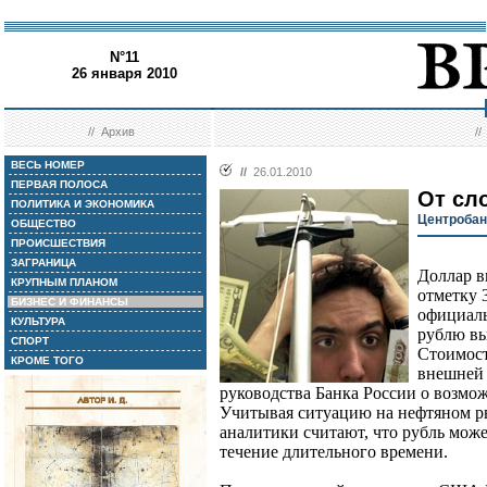
N°11
26 января 2010
//
Архив
/
ВЕСЬ НОМЕР
//
26.01.2010
ПЕРВАЯ ПОЛОСА
От сл
ПОЛИТИКА И ЭКОНОМИКА
Центробан
ОБЩЕСТВО
ПРОИСШЕСТВИЯ
ЗАГРАНИЦА
Доллар в
КРУПНЫМ ПЛАНОМ
отметку 
БИЗНЕС И ФИНАНСЫ
официаль
КУЛЬТУРА
рублю выр
СПОРТ
Стоимост
КРОМЕ ТОГО
внешней 
руководства Банка России о возмо
Учитывая ситуацию на нефтяном р
аналитики считают, что рубль мож
течение длительного времени.