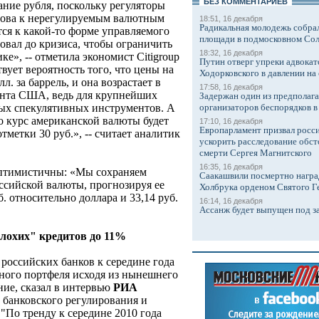
БЕЗ КОМMЕНТАРИЕВ
ание рубля, поскольку регуляторы
отова к нерегулируемым валютным
18:51, 16 декабря
Радикальная молодежь собрал
тся к какой-то форме управляемого
площади в подмосковном Со
овал до кризиса, чтобы ограничить
18:32, 16 декабря
е», -- отметила экономист Citigroup
Путин отверг упреки адвокат
ует вероятность того, что цены на
Ходорковского в давлении на 
л. за баррель, и она возрастает в
17:58, 16 декабря
ента США, ведь для крупнейших
Задержан один из предполаг
организаторов беспорядков 
ых спекулятивных инструментов. А
то курс американской валюты будет
17:10, 16 декабря
Европарламент призвал росси
метки 30 руб.», -- считает аналитик
ускорить расследование обст
смерти Сергея Магнитского
16:35, 16 декабря
птимистичны: «Мы сохраняем
Саакашвили посмертно награ
ссийской валюты, прогнозируя ее
Холбрука орденом Святого Г
б. относительно доллара и 33,14 руб.
16:14, 16 декабря
Ассанж будет выпущен под з
плохих" кредитов до 11%
российских банков к середине года
тного портфеля исходя из нынешнего
ние, сказал в интервью
РИА
 банковского регулирования и
"По тренду к середине 2010 года