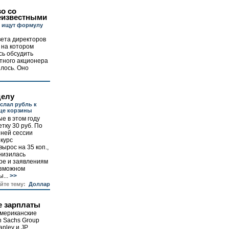
о со
еизвестными
 ищут формулу
вета директоров
 на котором
сь обсудить
стного акционера
ялось. Оно
делу
слал рубль к
це корзины
е в этом году
тку 30 руб. По
шней сессии
курс
ырос на 35 коп.,
снизилась
ре и заявлениям
озможном
...
>>
айте тему:
Доллар
 зарплаты
мериканские
n Sachs Group
anley и JP