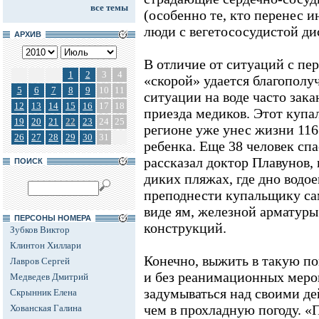
все темы
(особенно те, кто перенес и
люди с вегетососудистой ди
АРХИВ
В отличие от ситуаций с пе
1
2
3
4
«скорой» удается благополу
5
6
7
8
9
10
11
ситуации на воде часто зак
12
13
14
15
16
17
18
приезда медиков. Этот купа
19
20
21
22
23
24
25
регионе уже унес жизни 116 
26
27
28
29
30
31
ребенка. Еще 38 человек спа
рассказал доктор Плавунов, 
ПОИСК
диких пляжах, где дно водо
преподнести купальщику са
виде ям, железной арматуры
ПЕРСОНЫ НОМЕРА
конструкций.
Зубков Виктор
Клинтон Хиллари
Конечно, выжить в такую по
Лавров Сергей
и без реанимационных мероп
Медведев Дмитрий
задумываться над своими де
Скрынник Елена
чем в прохладную погоду. «
Хованская Галина