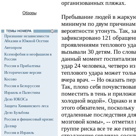
организованных пляжах.
Обзоры
Пребывание людей в жаркую 
минимум по двум причинам -
вероятности утонуть. Так, з
ТЕМЫ НОМЕРА
Признание независимости
зафиксировано 121 обращен
Абхазии и Южной Осетии
проявлениями теплового уда
Автопром
вызывали 30 детям. По слов
Ксенофобия и неофашизм в
данный момент госпитализи
России
удар 24 человека, четверо и
Россия и Прибалтика
теплового удара может тольк
Исторические версии
вчера врач. -- Но оказать 
Косово
Так, плохо себя почувствова
Россия и Белоруссия
Израиль и Палестина
поместить в тень и приложит
Дело ЮКОСа
холодной водой». Однако и 
Защита Химкинского леса
этого обязателен, поскольку
Дело Бульбова
отдаленные последствия для
Россия и финансовый кризис
мозговой комы», -- отметил 
Доллар
группе риска все те же гипе
Россия и Израиль
страдающие сердечно-сосу