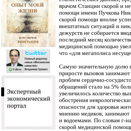
врачом Станции скорой и н
помощи имени Пучкова Ник
скорой помощи вполне успе
внештатных ситуаций и ник
дежурств не собирается ввод
последний месяц количеств
медицинской помощью увели
что «для мегаполиса несуще
Самую значительную долю в
приросте вызовов занимают
проблем сердечно-сосудисто
обращений стало на 5% бол
увеличилось количество выз
обострения неврологических
опасности для здоровья жит
мнению медиков, занимают 
и водоемами. По словам г-н
скорой медицинской помощи