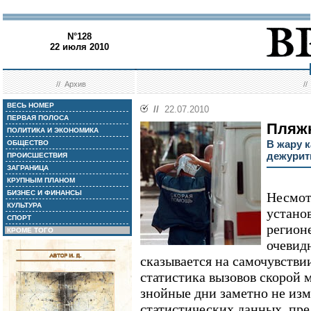
N°128
22 июля 2010
//
Архив
/
ВЕСЬ НОМЕР
//
22.07.2010
ПЕРВАЯ ПОЛОСА
Пляж
ПОЛИТИКА И ЭКОНОМИКА
В жару 
ОБЩЕСТВО
дежурит
ПРОИСШЕСТВИЯ
ЗАГРАНИЦА
КРУПНЫМ ПЛАНОМ
БИЗНЕС И ФИНАНСЫ
Несмотр
КУЛЬТУРА
устано
СПОРТ
регион
КРОМЕ ТОГО
очевид
сказывается на самочувстви
статистика вызовов скорой
знойные дни заметно не изм
статистических данных, пре