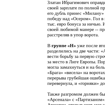
Златан Ибрагимович оправд
своей зарплате по полной п
его дубль принес «Милану» 
победу над «Осером». Гол в 
тыс. евро бонуса за ничью. 
своей любимой манере -- пр
расстреляв в упор ворота.
В
группе «Н»
уже после вто
разделились на две части: 
вести борьбу за первую стро
за место в Лиге Европы. Пор
могла замахнуться и на бол
«Брага» «висела» на ворота
перерыва грубейшая ошибка 
перевернула, и «горняки» д
Также разгромом должен бы
«Арсенала» с «Партизаном»
Аршавин, открыв счет, мог с