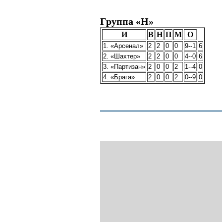
Группа «H»
И
В
Н
П
М
О
1. «Арсенал»
2
2
0
0
9--1
6
2. «Шахтер»
2
2
0
0
4--0
6
3. «Партизан»
2
0
0
2
1--4
0
4. «Брага»
2
0
0
2
0--9
0