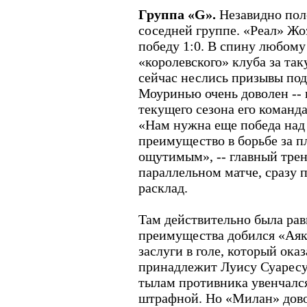
Группа «G».
Незавидно пол
соседней группе. «Реал» Ж
победу 1:0. В спину любому
«королевского» клуба за та
сейчас неслись призывы пода
Моуринью очень доволен --
текущего сезона его команда
«Нам нужна еще победа над
преимущество в борьбе за п
ощутимым», -- главный трене
параллельном матче, сразу
расклад.
Там действительно была рав
преимущества добился «Аякс
заслуги в голе, который ока
принадлежит Луису Суаресу 
тылам противника увенчался
штрафной. Но «Милан» дово