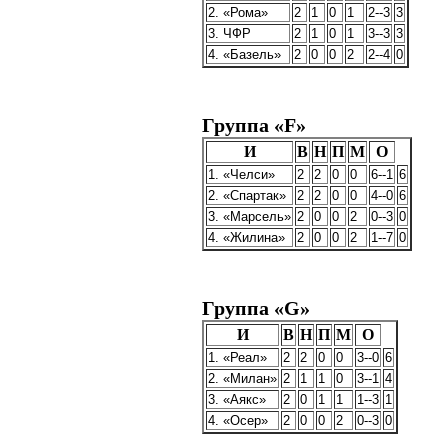
2. «Рома»
2
1
0
1
2--3
3
3. ЧФР
2
1
0
1
3--3
3
4. «Базель»
2
0
0
2
2--4
0
Группа «F»
И
В
Н
П
М
О
1. «Челси»
2
2
0
0
6--1
6
2. «Спартак»
2
2
0
0
4--0
6
3. «Марсель»
2
0
0
2
0--3
0
4. «Жилина»
2
0
0
2
1--7
0
Группа «G»
И
В
Н
П
М
О
1. «Реал»
2
2
0
0
3--0
6
2. «Милан»
2
1
1
0
3--1
4
3. «Аякс»
2
0
1
1
1--3
1
4. «Осер»
2
0
0
2
0--3
0