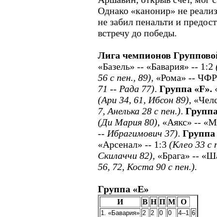
Однако «канонир» не реализ
не забил пенальти и предос
встречу до победы.
Лига чемпионов Групповой
«Базель» -- «Бавария» -- 1:2
56 с пен., 89)
, «Рома» -- ЧФР
71 -- Рада 77)
.
Группа «F».
«
(Ари 34, 61, Ибсон 89)
, «Чел
7, Анелька 28 с пен.)
.
Группа
(Ди Мария 80)
, «Аякс» -- «
-- Ибрагимович 37)
.
Группа
«Арсенал» -- 1:3
(Клео 33 с 
Скилаччи 82)
, «Брага» -- «Ш
56, 72, Коста 90 с пен.).
Группа «E»
И
В
Н
П
М
О
1. «Бавария»
2
2
0
0
4--1
6