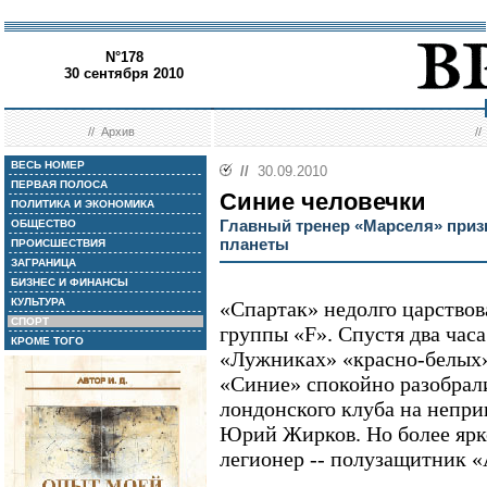
N°178
30 сентября 2010
//
Архив
/
ВЕСЬ НОМЕР
//
30.09.2010
ПЕРВАЯ ПОЛОСА
Синие человечки
ПОЛИТИКА И ЭКОНОМИКА
Главный тренер «Марселя» приз
ОБЩЕСТВО
планеты
ПРОИСШЕСТВИЯ
ЗАГРАНИЦА
БИЗНЕС И ФИНАНСЫ
КУЛЬТУРА
«Спартак» недолго царствов
СПОРТ
группы «F». Спустя два часа
КРОМЕ ТОГО
«Лужниках» «красно-белых»
«Синие» спокойно разобрали
лондонского клуба на непр
Юрий Жирков. Но более ярк
легионер -- полузащитник 