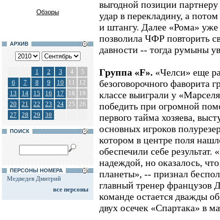
выгодной позиции партнеру 
Обзоры
удар в перекладину, а потом
и штангу. Далее «Рома» уже 
позволила ЧФР повторить св
АРХИВ
давности -- тогда румыны ув
Группа «F».
«Челси» еще ра
1
2
3
4
5
безоговорочного фаворита г
6
7
8
9
10
11
12
13
14
15
16
17
18
19
классе выиграли у «Марселя
20
21
22
23
24
25
26
победить при огромной пом
27
28
29
30
первого тайма хозяева, выст
основных игроков полурезер
ПОИСК
котором в центре поля наш
обеспечили себе результат.
надеждой, но оказалось, что
ПЕРСОНЫ НОМЕРА
планеты», -- признал беспо
Медведев Дмитрий
главный тренер французов Д
все персоны
команде остается дважды о
двух осечек «Спартака» в м