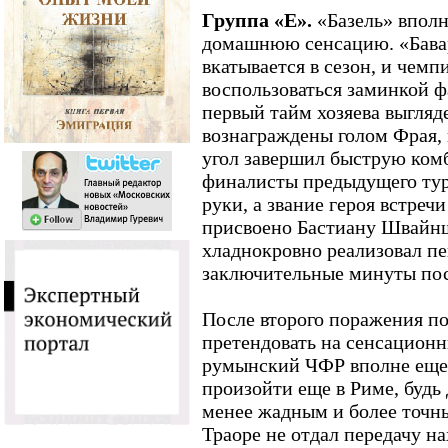
Группа «Е».
«Базель» вполн
домашнюю сенсацию. «Бава
вкатывается в сезон, и чем
воспользоваться заминкой ф
первый тайм хозяева выгляд
вознаграждены голом Фрая, 
угол завершил быструю ком
финалисты предыдущего тур
руки, а звание героя встреч
присвоено Бастиану Швайнш
хладнокровно реализовал пе
заключительные минуты пос
После второго поражения по
претендовать на сенсационн
румынский ЧФР вполне еще 
произойти еще в Риме, будь
менее жадным и более точны
Траоре не отдал передачу н