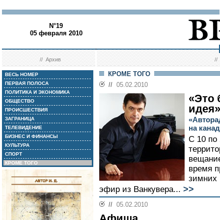
N°19
05 февраля 2010
//
Архив
/
КРОМЕ ТОГО
ВЕСЬ НОМЕР
ПЕРВАЯ ПОЛОСА
//
05.02.2010
ПОЛИТИКА И ЭКОНОМИКА
«Это
ОБЩЕСТВО
идея
ПРОИСШЕСТВИЯ
«Автора
ЗАГРАНИЦА
на кана
ТЕЛЕВИДЕНИЕ
БИЗНЕС И ФИНАНСЫ
С 10 по
КУЛЬТУРА
террито
СПОРТ
вещание
КРОМЕ ТОГО
время п
зимних 
>>
эфир из Ванкувера...
//
05.02.2010
Афиша