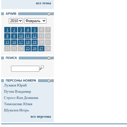
все темы
АРХИВ
1
2
3
4
5
6
7
8
9
10
11
12
13
14
15
16
17
18
19
20
21
22
23
24
25
26
27
28
ПОИСК
ПЕРСОНЫ НОМЕРА
Лужков Юрий
Путин Владимир
Стросс-Кан Доминик
Тимошенко Юлия
Шувалов Игорь
все персоны