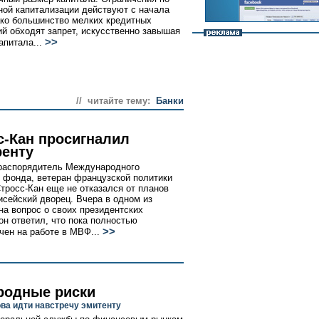
ой капитализации действуют с начала
ако большинство мелких кредитных
ий обходят запрет, искусственно завышая
>>
апитала...
// читайте тему:
Банки
с-Кан просигналил
ренту
распорядитель Международного
 фонда, ветеран французской политики
тросс-Кан еще не отказался от планов
исейский дворец. Вчера в одном из
на вопрос о своих президентских
он ответил, что пока полностью
>>
чен на работе в МВФ...
родные риски
ва идти навстречу эмитенту