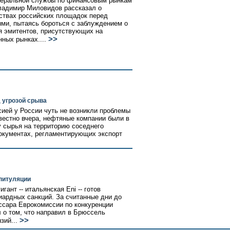
деральной службы по финансовым рынкам
адимир Миловидов рассказал о
твах российских площадок перед
ми, пытаясь бороться с заблуждением о
я эмитентов, присутствующих на
>>
нных рынках....
д угрозой срыва
ией у России чуть не возникли проблемы
звестно вчера, нефтяные компании были в
ку сырья на территорию соседнего
документах, регламентирующих экспорт
апитуляции
гант -- итальянская Eni -- готов
иардных санкций. За считанные дни до
ссара Еврокомиссии по конкуренции
 о том, что направил в Брюссель
>>
зий...