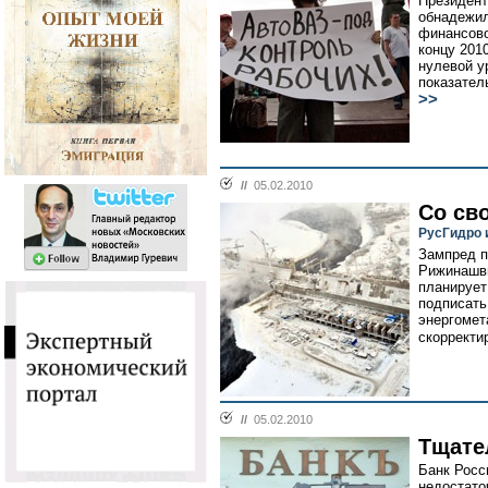
Президент
обнадежил
финансово
концу 201
нулевой у
показател
>>
//
05.02.2010
Со св
РусГидро 
Зампред 
Рижинашви
планирует
подписать
энергомет
скорректи
//
05.02.2010
Тщате
Банк Росс
недостато