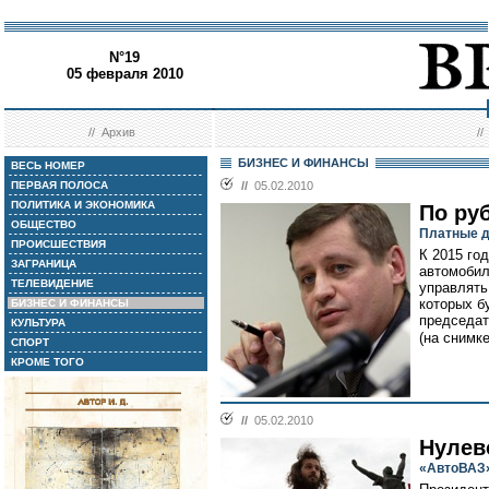
N°19
05 февраля 2010
//
Архив
/
БИЗНЕС И ФИНАНСЫ
ВЕСЬ НОМЕР
ПЕРВАЯ ПОЛОСА
//
05.02.2010
ПОЛИТИКА И ЭКОНОМИКА
По ру
ОБЩЕСТВО
Платные д
ПРОИСШЕСТВИЯ
К 2015 го
ЗАГРАНИЦА
автомобил
ТЕЛЕВИДЕНИЕ
управлять
которых б
БИЗНЕС И ФИНАНСЫ
председат
КУЛЬТУРА
(на снимке
СПОРТ
КРОМЕ ТОГО
//
05.02.2010
Нулев
«АвтоВАЗ»