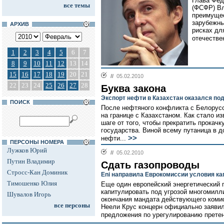
Глава Фе
все темы
(ФСФР) Вл
преимущес
зарубежны
АРХИВ
рисках дл
отечестве
1
2
3
4
5
6
7
8
9
10
11
12
13
14
15
16
17
18
19
20
21
//
05.02.2010
22
23
24
25
26
27
28
Буква закона
Экспорт нефти в Казахстан оказался по
ПОИСК
После нефтяного конфликта с Белорусс
на границе с Казахстаном. Как стало и
шаге от того, чтобы прекратить прокач
государства. Виной всему путаница в 
>>
нефти...
ПЕРСОНЫ НОМЕРА
Лужков Юрий
//
05.02.2010
Путин Владимир
Сдать газопроводы
Стросс-Кан Доминик
Eni направила Еврокомиссии условия к
Тимошенко Юлия
Еще один европейский энергетический ги
капитулировать под угрозой многомилл
Шувалов Игорь
окончания мандата действующего коми
все персоны
Неели Крус концерн официально заявил
предложения по урегулированию претен