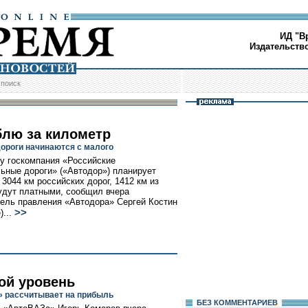
ИД "В
Издательств
/
поиск
блю за километр
ороги начинаются с малого
ду госкомпания «Российские
ьные дороги» («Автодор») планирует
 3044 км российских дорог, 1412 км из
удут платными, сообщил вчера
ель правления «Автодора» Сергей Костин
>>
)...
ой уровень
 рассчитывает на прибыль
БЕЗ КОМMЕНТАРИЕВ