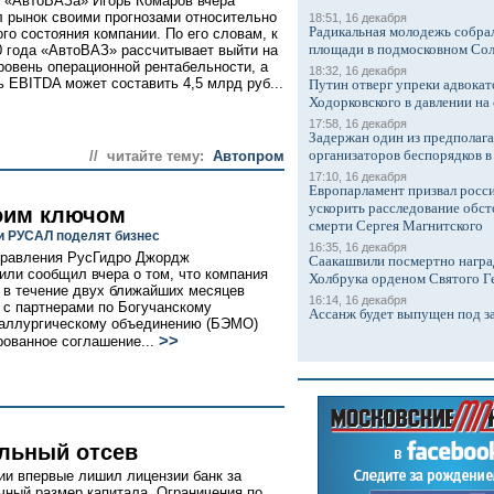
 «АвтоВАЗа» Игорь Комаров вчера
 рынок своими прогнозами относительно
18:51, 16 декабря
Радикальная молодежь собрал
го состояния компании. По его словам, к
площади в подмосковном Со
0 года «АвтоВАЗ» рассчитывает выйти на
ровень операционной рентабельности, а
18:32, 16 декабря
ь EBITDA может составить 4,5 млрд руб...
Путин отверг упреки адвокат
Ходорковского в давлении на 
17:58, 16 декабря
Задержан один из предполаг
организаторов беспорядков 
// читайте тему:
Автопром
17:10, 16 декабря
Европарламент призвал росси
ускорить расследование обст
оим ключом
смерти Сергея Магнитского
и РУСАЛ поделят бизнес
16:35, 16 декабря
правления РусГидро Джордж
Саакашвили посмертно награ
ли сообщил вчера о том, что компания
Холбрука орденом Святого Г
 в течение двух ближайших месяцев
16:14, 16 декабря
 с партнерами по Богучанскому
Ассанж будет выпущен под з
аллургическому объединению (БЭМО)
>>
рованное соглашение...
льный отсев
ии впервые лишил лицензии банк за
чный размер капитала. Ограничения по