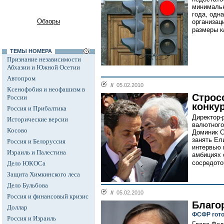
минимальн
года, одн
Обзоры
организац
размеры к
ТЕМЫ НОМЕРА
Признание независимости
Абхазии и Южной Осетии
Автопром
//
05.02.2010
Ксенофобия и неофашизм в
Строс
России
конку
Россия и Прибалтика
Директор-
Исторические версии
валютного
Косово
Доминик С
занять Ел
Россия и Белоруссия
интервью 
Израиль и Палестина
амбициях 
сосредото
Дело ЮКОСа
Защита Химкинского леса
Дело Бульбова
//
05.02.2010
Россия и финансовый кризис
Благо
Доллар
ФСФР гото
Россия и Израиль