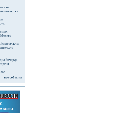
ась на
лнечногорске
ов
суд
аемых
в Москве
йские власти
оятельств
дил Ричарда
еоргия
алог
все события