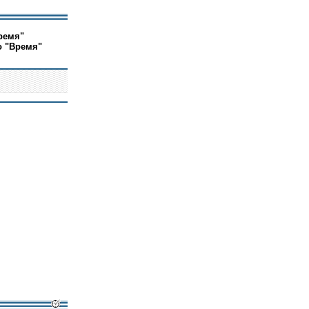
ремя"
о "Время"