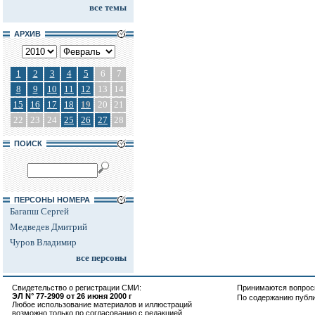
все темы
АРХИВ
1
2
3
4
5
6
7
8
9
10
11
12
13
14
15
16
17
18
19
20
21
22
23
24
25
26
27
28
ПОИСК
ПЕРСОНЫ НОМЕРА
Багапш Сергей
Медведев Дмитрий
Чуров Владимир
все персоны
Свидетельство о регистрации СМИ:
Принимаются вопросы
ЭЛ N° 77-2909 от 26 июня 2000 г
По содержанию публ
Любое использование материалов и иллюстраций
возможно только по согласованию с редакцией