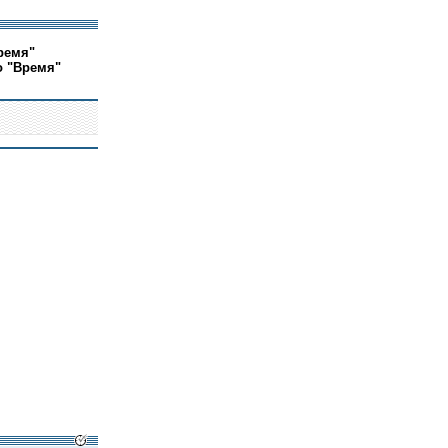
ремя"
о "Время"