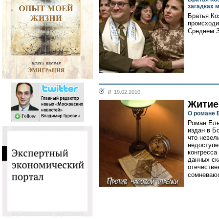
загадках 
Братья Ко
происходи
Среднем З
//
19.02.2010
Житие
О романе 
Роман Еле
издан в Б
что невел
недоступе
конгресса
данных ск
отечестве
сомневаюс