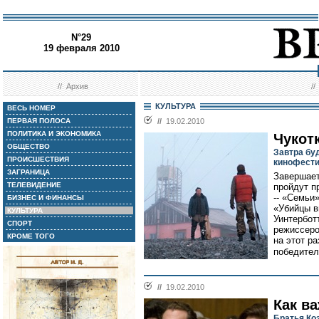
N°29
19 февраля 2010
//
Архив
/
КУЛЬТУРА
ВЕСЬ НОМЕР
ПЕРВАЯ ПОЛОСА
//
19.02.2010
ПОЛИТИКА И ЭКОНОМИКА
Чукот
ОБЩЕСТВО
Завтра бу
ПРОИСШЕСТВИЯ
кинофест
ЗАГРАНИЦА
Завершает
ТЕЛЕВИДЕНИЕ
пройдут п
-- «Семьи
БИЗНЕС И ФИНАНСЫ
«Убийцы в
КУЛЬТУРА
Уинтербот
СПОРТ
режиссеро
КРОМЕ ТОГО
на этот ра
победител
//
19.02.2010
Как в
Братья Ко