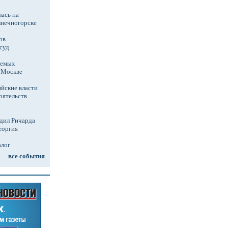
ась на
лнечногорске
ов
суд
аемых
в Москве
йские власти
оятельств
дил Ричарда
еоргия
алог
все события