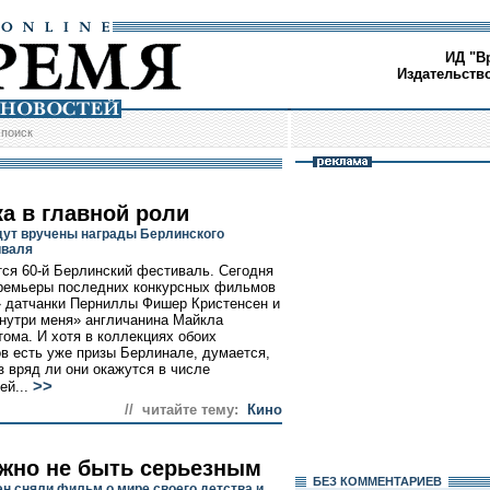
ИД "В
Издательств
/
поиск
ка в главной роли
дут вручены награды Берлинского
иваля
ся 60-й Берлинский фестиваль. Сегодня
ремьеры последних конкурсных фильмов
» датчанки Перниллы Фишер Кристенсен и
нутри меня» англичанина Майкла
тома. И хотя в коллекциях обоих
в есть уже призы Берлинале, думается,
з вряд ли они окажутся в числе
>>
ей...
// читайте тему:
Кино
ажно не быть серьезным
БЕЗ КОМMЕНТАРИЕВ
эн сняли фильм о мире своего детства и