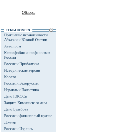
Обзоры
ТЕМЫ НОМЕРА
Признание независимости
Абхазии и Южной Осетии
Автопром
Ксенофобия и неофашизм в
России
Россия и Прибалтика
Исторические версии
Косово
Россия и Белоруссия
Израиль и Палестина
Дело ЮКОСа
Защита Химкинского леса
Дело Бульбова
Россия и финансовый кризис
Доллар
Россия и Израиль